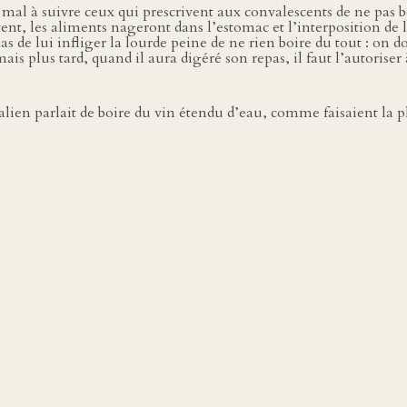
 mal à suivre ceux qui prescrivent aux convalescents de ne pas 
ivent, les aliments nageront dans l’estomac et l’interposition de
pas de lui infliger la lourde peine de ne rien boire du tout : on d
mais plus tard, quand il aura digéré son repas, il faut l’autorise
, Galien parlait de boire du vin étendu d’eau, comme faisaient la 