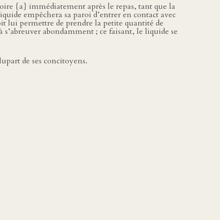
boire {a} immédiatement après le repas, tant que la
 liquide empêchera sa paroi d’entrer en contact avec
oit lui permettre de prendre la petite quantité de
r à s’abreuver abondamment ; ce faisant, le liquide se
plupart de ses concitoyens.