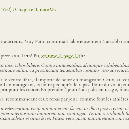
1632) : Chapitre II, note 93.
ontradicteurs, Guy Patin continuait laborieusement à accabler so
apitre
xxiii
, Littré
Pli
,
volume 2, page 110
) :
it inter cibos bibere. Contra minuentibus, alvumque cohibentibus
igoremque animi, ad procinctum tendentibus : somno vero ac securi
le ventre libre, il importe de boire en mangeant. Ceux, au contr
r soif en mangeant, et boire peu après le repas. Boire du vin à 
esprit pour les traiter. En prendre à jeun était jadis en usage, 
vii
, recommandant deux repas par jour, comme font les athlète
qui convalescentium victu utuntur etiam faciant ut illico post cœna
 propter interpositum humorem non contingat. Verum si sitibundi fue
iam soletur et sitim levet. Postea vero quam nutrimentum concoxer