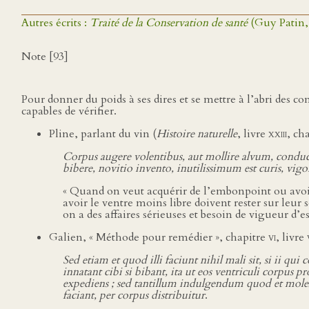
Autres écrits :
Traité de la Conservation de santé
(Guy Patin, 
Note [93]
Pour donner du poids à ses dires et se mettre à l’abri des c
capables de vérifier.
Pline, parlant du vin (
Histoire naturelle
, livre
xxiii
, ch
Corpus augere volentibus, aut mollire alvum, conduc
bibere, novitio invento, inutilissimum est curis, v
« Quand on veut acquérir de l’embonpoint ou avoir 
avoir le ventre moins libre doivent rester sur leu
on a des affaires sérieuses et besoin de vigueur d’
Galien, « Méthode pour remédier », chapitre
vi
, livre
Sed etiam et quod illi faciunt nihil mali sit, si ii 
innatant cibi si bibant, ita ut eos ventriculi corpus
expediens ; sed tantillum indulgendum quod et molest
faciant, per corpus distribuitur
.