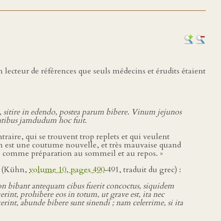
n lecteur de références que seuls médecins et érudits étaient
, sitire in edendo, postea parum bibere. Vinum jejunos
tatibus jamdudum hoc fuit
.
aire, qui se trouvent trop replets et qui veulent
jeun est une coutume nouvelle, et très mauvaise quand
mais comme préparation au sommeil et au repos. »
s (Kühn,
volume 10, pages 490
‑491, traduit du grec) :
m non bibant antequam cibus fuerit concoctus, siquidem
rint, prohibere eos in totum, ut grave est, ita nec
int, abunde bibere sunt sinendi ; nam celerrime, si ita