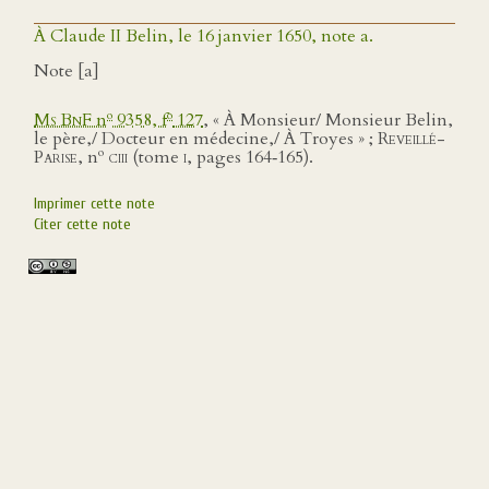
À Claude II Belin, le 16 janvier 1650, note a.
Note [a]
o
o
Ms BnF
n
9358, f
127
, « À Monsieur/ Monsieur Belin,
le père,/ Docteur en médecine,/ À Troyes » ;
Reveillé-
o
Parise
, n
ciii
(tome
i
, pages 164‑165).
Imprimer cette note
Citer cette note