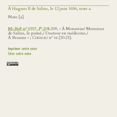
À Hugues II de Salins, le 12 juin 1656, note a.
Note [a]
o
os
Ms BnF
n
9357, f
208
‑209, « À Monsieur/ Monsieur
de Salins, le puîné,/ Docteur en médecine,/
o
À Beaune » ;
Chéreau
n
vii
(20‑21).
Imprimer cette note
Citer cette note