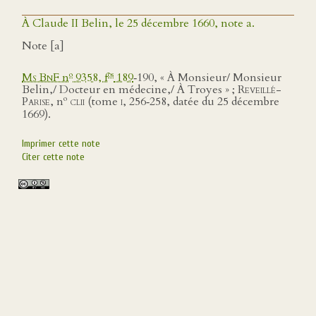
À Claude II Belin, le 25 décembre 1660, note a.
Note [a]
o
os
Ms BnF
n
9358, f
189
‑190, « À Monsieur/ Monsieur
Belin,/ Docteur en médecine,/ À Troyes » ;
Reveillé-
o
Parise
, n
clii (
tome
i,
256‑258, datée du 25 décembre
1669).
Imprimer cette note
Citer cette note