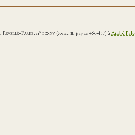
o
;
Reveillé-Parise
, n
dcxxv (
tome
iii
, pages 456‑457) à
André Falc