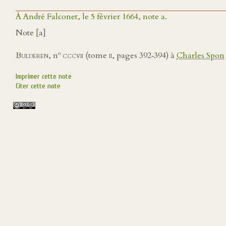
À André Falconet, le 5 février 1664, note a.
Note [a]
o
Bulderen
, n
cccvii
(tome
ii
, pages 392‑394) à
Charles Spon
Imprimer cette note
Citer cette note