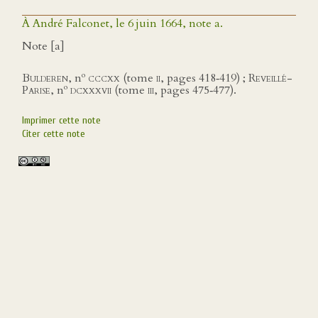
À André Falconet, le 6 juin 1664, note a.
Note [a]
o
Bulderen
, n
cccxx
(tome
ii
, pages 418‑419) ;
Reveillé-
o
Parise
, n
dcxxxvii (
tome
iii
, pages 475‑477).
Imprimer cette note
Citer cette note