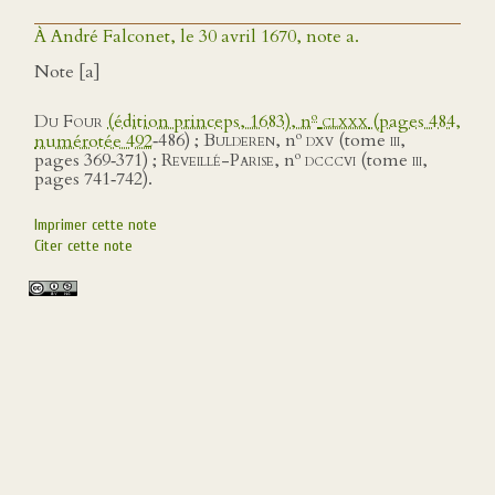
À André Falconet, le 30 avril 1670, note a.
Note [a]
o
Du Four
(édition princeps, 1683), n
clxxx
(pages 484,
o
numérotée 492
‑486) ;
Bulderen
, n
dxv (
tome
iii
,
o
pages 369‑371) ;
Reveillé-Parise
, n
dcccvi (
tome
iii
,
pages 741‑742).
Imprimer cette note
Citer cette note