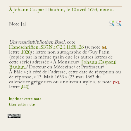
À Johann Caspar I Bauhin, le 10 avril 1633, note a.
Note [a]
Universitätsbibliothek Basel
, cote
Handschriften. SIGN.: G2 I 11:Bl. 26
(
v
. note
,
[a]
lettre
1020
) : lettre non autographe de Guy Patin
(copiée par la même main que les autres lettres de
cette série) adressée « À Monsieur/
[Johann Caspar
i
]
Bauhin
,/ Docteur en Médecine/ et Professeur/
À Bâle » ; à côté de l’adresse, cette date de réception ou
de réponse, « 13. Maii 1633 » (23 mai 1663 du
calendrier grégorien ou « nouveau style »,
v
. note
,
[12]
lettre
440
).
Imprimer cette note
Citer cette note