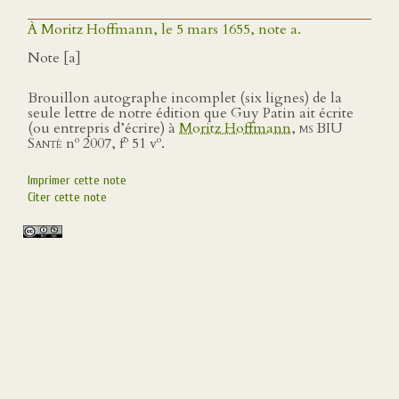
À Moritz Hoffmann, le 5 mars 1655, note a.
Note [a]
Brouillon autographe incomplet (six lignes) de la
seule lettre de notre édition que Guy Patin ait écrite
(ou entrepris d’écrire) à
Moritz Hoffmann
,
ms BIU
o
o
o
Santé
n
2007, f
51 v
.
Imprimer cette note
Citer cette note