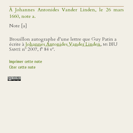
À Johannes Antonides Vander Linden, le 26 mars
1660, note a.
Note [a]
Brouillon autographe d’une lettre que Guy Patin a
écrite à
Johannes Antonides Vander Linden
,
ms BIU
o
o
o
Santé
n
2007, f
84 v
.
Imprimer cette note
Citer cette note