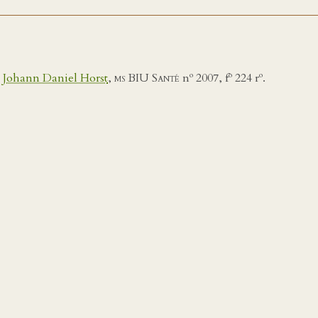
o
o
o
à
Johann Daniel Horst
,
ms BIU Santé
n
2007, f
224 r
.