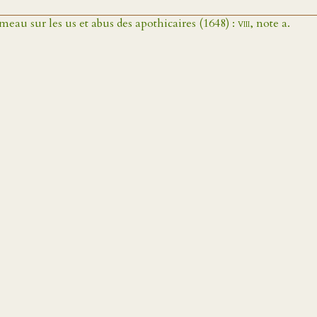
meau sur les us et abus des apothicaires (1648) :
viii
, note a.