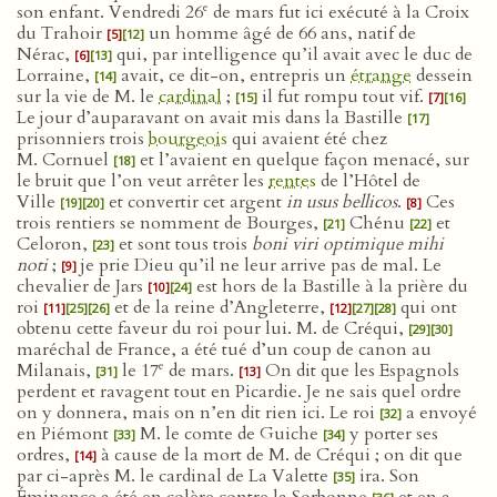
e
son enfant. Vendredi 26
de mars fut ici exécuté à la Croix
du Trahoir
un homme âgé de 66 ans, natif de
[5]
[12]
Nérac,
qui, par intelligence qu’il avait avec le duc de
[6]
[13]
Lorraine,
avait, ce dit-on, entrepris un
étrange
dessein
[14]
sur la vie de M. le
cardinal
;
il fut rompu tout vif.
[15]
[7]
[16]
Le jour d’auparavant on avait mis dans la Bastille
[17]
prisonniers trois
bourgeois
qui avaient été chez
M. Cornuel
et l’avaient en quelque façon menacé, sur
[18]
le bruit que l’on veut arrêter les
rentes
de l’Hôtel de
Ville
et convertir cet argent
in usus bellicos
.
Ces
[19]
[20]
[8]
trois rentiers se nomment de Bourges,
Chénu
et
[21]
[22]
Celoron,
et sont tous trois
boni viri optimique mihi
[23]
noti
;
je prie Dieu qu’il ne leur arrive pas de mal. Le
[9]
chevalier de Jars
est hors de la Bastille à la prière du
[10]
[24]
roi
et de la reine d’Angleterre,
qui ont
[11]
[25]
[26]
[12]
[27]
[28]
obtenu cette faveur du roi pour lui. M. de Créqui,
[29]
[30]
maréchal de France, a été tué d’un coup de canon au
e
Milanais,
le 17
de mars.
On dit que les Espagnols
[31]
[13]
perdent et ravagent tout en Picardie. Je ne sais quel ordre
on y donnera, mais on n’en dit rien ici. Le roi
a envoyé
[32]
en Piémont
M. le comte de Guiche
y porter ses
[33]
[34]
ordres,
à cause de la mort de M. de Créqui ; on dit que
[14]
par ci-après M. le cardinal de La Valette
ira. Son
[35]