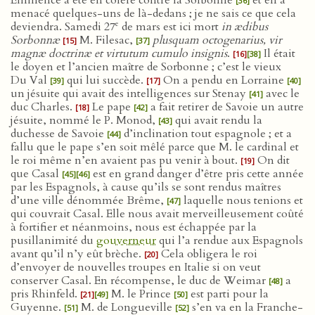
Éminence a été en colère contre la Sorbonne
et en a
[36]
menacé quelques-uns de là-dedans ; je ne sais ce que cela
e
deviendra. Samedi 27
de mars est ici mort
in ædibus
Sorbonnæ
M. Filesac,
plusquam octogenarius, vir
[15]
[37]
magnæ doctrinæ et virtutum cumulo insignis
.
Il était
[16]
[38]
le doyen et l’ancien maître de Sorbonne ; c’est le vieux
Du Val
qui lui succède.
On a pendu en Lorraine
[39]
[17]
[40]
un jésuite qui avait des intelligences sur Stenay
avec le
[41]
duc Charles.
Le pape
a fait retirer de Savoie un autre
[18]
[42]
jésuite, nommé le P. Monod,
qui avait rendu la
[43]
duchesse de Savoie
d’inclination tout espagnole ; et a
[44]
fallu que le pape s’en soit mêlé parce que M. le cardinal et
le roi même n’en avaient pas pu venir à bout.
On dit
[19]
que Casal
est en grand danger d’être pris cette année
[45]
[46]
par les Espagnols, à cause qu’ils se sont rendus maîtres
d’une ville dénommée Brême,
laquelle nous tenions et
[47]
qui couvrait Casal. Elle nous avait merveilleusement coûté
à fortifier et néanmoins, nous est échappée par la
pusillanimité du
gouverneur
qui l’a rendue aux Espagnols
avant qu’il n’y eût brèche.
Cela obligera le roi
[20]
d’envoyer de nouvelles troupes en Italie si on veut
conserver Casal. En récompense, le duc de Weimar
a
[48]
pris Rhinfeld.
M. le Prince
est parti pour la
[21]
[49]
[50]
Guyenne.
M. de Longueville
s’en va en la Franche-
[51]
[52]