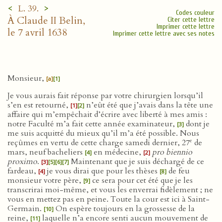
<
>
L. 39.
Codes couleur
À Claude II Belin,
Citer cette lettre
Imprimer cette lettre
le 7 avril 1638
Imprimer cette lettre avec ses notes
Monsieur,
[a]
[1]
Je vous aurais fait réponse par votre chirurgien lorsqu’il
s’en est retourné,
n’eût été que j’avais dans la tête une
[1]
[2]
affaire qui m’empêchait d’écrire avec liberté à mes amis :
notre Faculté m’a fait cette année examinateur,
dont je
[3]
me suis acquitté du mieux qu’il m’a été possible. Nous
e
reçûmes en vertu de cette charge samedi dernier, 27
de
mars, neuf bacheliers
en médecine,
pro biennio
[4]
[2]
proximo
.
Maintenant que je suis déchargé de ce
[3]
[5]
[6]
[7]
fardeau,
je vous dirai que pour les thèses
de feu
[4]
[8]
monsieur votre père,
ce sera pour cet été que je les
[9]
transcrirai moi-même, et vous les enverrai fidèlement ; ne
vous en mettez pas en peine. Toute la cour est ici à Saint-
Germain.
On espère toujours en la grossesse de la
[10]
reine,
laquelle n’a encore senti aucun mouvement de
[11]