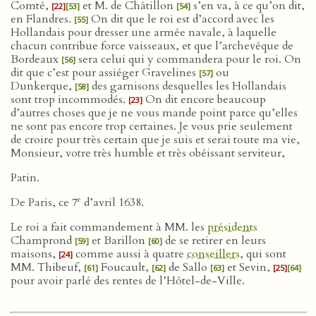
Comté,
et M. de Châtillon
s’en va, à ce qu’on dit,
[22]
[53]
[54]
en Flandres.
On dit que le roi est d’accord avec les
[55]
Hollandais pour dresser une armée navale, à laquelle
chacun contribue force vaisseaux, et que l’archevêque de
Bordeaux
sera celui qui y commandera pour le roi. On
[56]
dit que c’est pour assiéger Gravelines
ou
[57]
Dunkerque,
des garnisons desquelles les Hollandais
[58]
sont trop incommodés.
On dit encore beaucoup
[23]
d’autres choses que je ne vous mande point parce qu’elles
ne sont pas encore trop certaines. Je vous prie seulement
de croire pour très certain que je suis et serai toute ma vie,
Monsieur, votre très humble et très obéissant serviteur,
Patin.
e
De Paris, ce 7
d’avril 1638.
Le roi a fait commandement à MM. les
présidents
Champrond
et Barillon
de se retirer en leurs
[59]
[60]
maisons,
comme aussi à quatre
conseillers
, qui sont
[24]
MM. Thibeuf,
Foucault,
de Sallo
et Sevin,
[61]
[62]
[63]
[25]
[64]
pour avoir parlé des rentes de l’Hôtel-de-Ville.