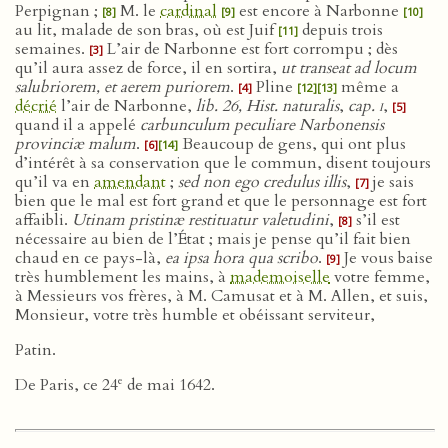
Perpignan ;
M. le
cardinal
est encore à Narbonne
[8]
[9]
[10]
au lit, malade de son bras, où est Juif
depuis trois
[11]
semaines.
L’air de Narbonne est fort corrompu ; dès
[3]
qu’il aura assez de force, il en sortira,
ut transeat ad locum
salubriorem, et aerem puriorem
.
Pline
même a
[4]
[12]
[13]
décrié
l’air de Narbonne,
lib. 26, Hist. naturalis
,
cap.
i
,
[5]
quand il a appelé
carbunculum peculiare Narbonensis
provinciæ malum
.
Beaucoup de gens, qui ont plus
[6]
[14]
d’intérêt à sa conservation que le commun, disent toujours
qu’il va en
amendant
;
sed non ego credulus illis
,
je sais
[7]
bien que le mal est fort grand et que le personnage est fort
affaibli.
Utinam pristinæ restituatur valetudini
,
s’il est
[8]
nécessaire au bien de l’État ; mais je pense qu’il fait bien
chaud en ce pays-là,
ea ipsa hora qua scribo
.
Je vous baise
[9]
très humblement les mains, à
mademoiselle
votre femme,
à Messieurs vos frères, à M. Camusat et à M. Allen, et suis,
Monsieur, votre très humble et obéissant serviteur,
Patin.
e
De Paris, ce 24
de mai 1642.