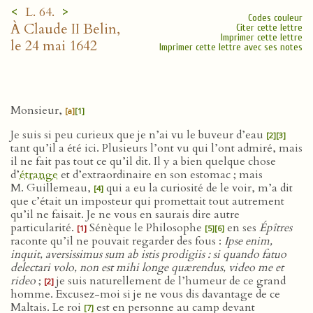
<
>
L. 64.
Codes couleur
À Claude II Belin,
Citer cette lettre
Imprimer cette lettre
le 24 mai 1642
Imprimer cette lettre avec ses notes
Monsieur,
[a]
[1]
Je suis si peu curieux que je n’ai vu le buveur d’eau
[2]
[3]
tant qu’il a été ici. Plusieurs l’ont vu qui l’ont admiré, mais
il ne fait pas tout ce qu’il dit. Il y a bien quelque chose
d’
étrange
et d’extraordinaire en son estomac ; mais
M. Guillemeau,
qui a eu la curiosité de le voir, m’a dit
[4]
que c’était un imposteur qui promettait tout autrement
qu’il ne faisait. Je ne vous en saurais dire autre
particularité.
Sénèque le Philosophe
en ses
Épîtres
[1]
[5]
[6]
raconte qu’il ne pouvait regarder des fous :
Ipse enim,
inquit, aversissimus sum ab istis prodigiis : si quando fatuo
delectari volo, non est mihi longe quærendus, video me et
rideo
;
je suis naturellement de l’humeur de ce grand
[2]
homme. Excusez-moi si je ne vous dis davantage de ce
Maltais. Le roi
est en personne au camp devant
[7]