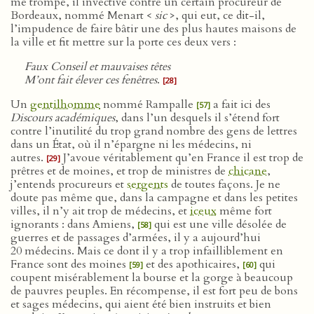
me trompe, il invective contre un certain procureur de
Bordeaux, nommé Menart <
sic
>, qui eut, ce dit-il,
l’impudence de faire bâtir une des plus hautes maisons de
la ville et fit mettre sur la porte ces deux vers :
Faux Conseil et mauvaises têtes
M’ont fait élever ces fenêtres
.
[28]
Un
gentilhomme
nommé Rampalle
a fait ici des
[57]
Discours académiques
, dans l’un desquels il s’étend fort
contre l’inutilité du trop grand nombre des gens de lettres
dans un État, où il n’épargne ni les médecins, ni
autres.
J’avoue véritablement qu’en France il est trop de
[29]
prêtres et de moines, et trop de ministres de
chicane
,
j’entends procureurs et
sergents
de toutes façons. Je ne
doute pas même que, dans la campagne et dans les petites
villes, il n’y ait trop de médecins, et
iceux
même fort
ignorants : dans Amiens,
qui est une ville désolée de
[58]
guerres et de passages d’armées, il y a aujourd’hui
20 médecins. Mais ce dont il y a trop infailliblement en
France sont des moines
et des apothicaires,
qui
[59]
[60]
coupent misérablement la bourse et la gorge à beaucoup
de pauvres peuples. En récompense, il est fort peu de bons
et sages médecins, qui aient été bien instruits et bien