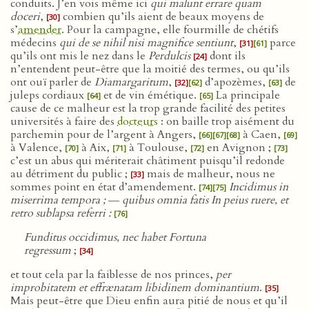
conduits. J’en vois même ici
qui malunt errare quam
doceri
,
combien qu’ils aient de beaux moyens de
[30]
s’
amender
. Pour la campagne, elle fourmille de chétifs
médecins
qui de se nihil nisi magnifice sentiunt
,
parce
[31]
[61]
qu’ils ont mis le nez dans le
Perdulcis
dont ils
[24]
n’entendent peut-être que la moitié des termes, ou qu’ils
ont ouï parler de
Diamargaritum
,
d’apozèmes,
de
[32]
[62]
[63]
juleps cordiaux
et de vin émétique.
La principale
[64]
[65]
cause de ce malheur est la trop grande facilité des petites
universités à faire des
docteurs
: on baille trop aisément du
parchemin pour de l’argent à Angers,
à Caen,
[66]
[67]
[68]
[69]
à Valence,
à Aix,
à Toulouse,
en Avignon ;
[70]
[71]
[72]
[73]
c’est un abus qui mériterait châtiment puisqu’il redonde
au détriment du public ;
mais de malheur, nous ne
[33]
sommes point en état d’amendement.
Incidimus in
[74]
[75]
miserrima tempora ; ― quibus omnia fatis In peius ruere, et
retro sublapsa referri :
[76]
Funditus occidimus, nec habet Fortuna
regressum
;
[34]
et tout cela par la faiblesse de nos princes,
per
improbitatem et effrænatam libidinem dominantium
.
[35]
Mais peut-être que Dieu enfin aura pitié de nous et qu’il