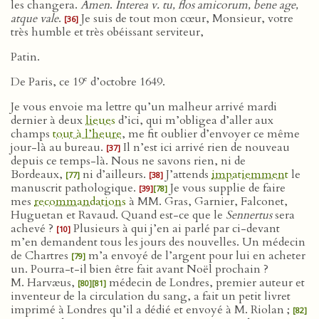
les changera.
Amen
.
Interea v. tu, flos amicorum, bene age,
atque vale
.
Je suis de tout mon cœur, Monsieur, votre
[36]
très humble et très obéissant serviteur,
Patin.
e
De Paris, ce 19
d’octobre 1649.
Je vous envoie ma lettre qu’un malheur arrivé mardi
dernier à deux
lieues
d’ici, qui m’obligea d’aller aux
champs
tout à l’heure
, me fit oublier d’envoyer ce même
jour-là au bureau.
Il n’est ici arrivé rien de nouveau
[37]
depuis ce temps-là. Nous ne savons rien, ni de
Bordeaux,
ni d’ailleurs.
J’attends
impatiemment
le
[77]
[38]
manuscrit pathologique.
Je vous supplie de faire
[39]
[78]
mes
recommandations
à MM. Gras, Garnier, Falconet,
Huguetan et Ravaud. Quand est-ce que le
Sennertus
sera
achevé ?
Plusieurs à qui j’en ai parlé par ci-devant
[10]
m’en demandent tous les jours des nouvelles. Un médecin
de Chartres
m’a envoyé de l’argent pour lui en acheter
[79]
un. Pourra-t-il bien être fait avant Noël prochain ?
M. Harvæus,
médecin de Londres, premier auteur et
[80]
[81]
inventeur de la circulation du sang, a fait un petit livret
imprimé à Londres qu’il a dédié et envoyé à M. Riolan ;
[82]