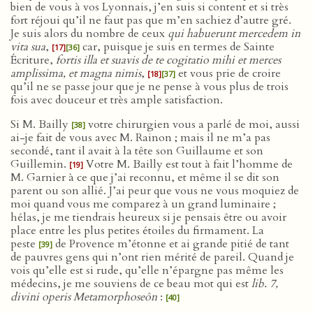
bien de vous à vos Lyonnais, j’en suis si content et si très
fort réjoui qu’il ne faut pas que m’en sachiez d’autre gré.
Je suis alors du nombre de ceux
qui habuerunt mercedem in
vita sua
,
car, puisque je suis en termes de Sainte
[17]
[36]
Écriture,
fortis illa et suavis de te cogitatio mihi et merces
amplissima, et magna nimis
,
et vous prie de croire
[18]
[37]
qu’il ne se passe jour que je ne pense à vous plus de trois
fois avec douceur et très ample satisfaction.
Si M. Bailly
votre chirurgien vous a parlé de moi, aussi
[38]
ai-je fait de vous avec M. Rainon ; mais il ne m’a pas
secondé, tant il avait à la tête son Guillaume et son
Guillemin.
Votre M. Bailly est tout à fait l’homme de
[19]
M. Garnier à ce que j’ai reconnu, et même il se dit son
parent ou son allié. J’ai peur que vous ne vous moquiez de
moi quand vous me comparez à un grand luminaire ;
hélas, je me tiendrais heureux si je pensais être ou avoir
place entre les plus petites étoiles du firmament. La
peste
de Provence m’étonne et ai grande pitié de tant
[39]
de pauvres gens qui n’ont rien mérité de pareil. Quand je
vois qu’elle est si rude, qu’elle n’épargne pas même les
médecins, je me souviens de ce beau mot qui est
lib. 7,
divini operis Metamorphoseôn
:
[40]