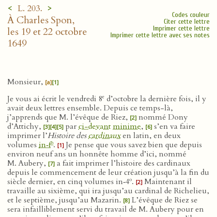
<
>
L. 203.
Codes couleur
À Charles Spon,
Citer cette lettre
Imprimer cette lettre
les 19 et 22 octobre
Imprimer cette lettre avec ses notes
1649
Monsieur,
[a]
[1]
e
Je vous ai écrit le vendredi 8
d’octobre la dernière fois, il y
avait deux lettres ensemble. Depuis ce temps-là,
j’apprends que M. l’évêque de Riez,
nommé Dony
[2]
d’Attichy,
par
ci-devant
minime
,
s’en va faire
[3]
[4]
[5]
[6]
imprimer l’
Histoire des
cardinaux
en latin, en deux
o
volumes
in‑f
.
Je pense que vous savez bien que depuis
[1]
environ neuf ans un honnête homme d’ici, nommé
M. Aubery,
a fait imprimer l’histoire des cardinaux
[7]
depuis le commencement de leur création jusqu’à la fin du
o
siècle dernier, en cinq volumes in‑4
.
Maintenant il
[2]
travaille au sixième, qui ira jusqu’au cardinal de Richelieu,
et le septième, jusqu’au Mazarin.
L’évêque de Riez se
[8]
sera infailliblement servi du travail de M. Aubery pour en