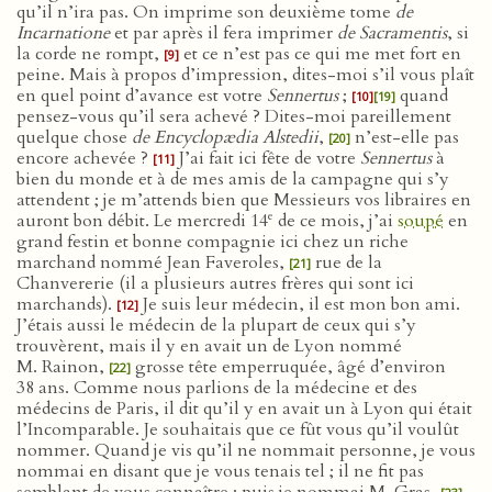
qu’il n’ira pas. On imprime son deuxième tome
de
Incarnatione
et par après il fera imprimer
de Sacramentis
, si
la corde ne rompt,
et ce n’est pas ce qui me met fort en
[9]
peine. Mais à propos d’impression, dites-moi s’il vous plaît
en quel point d’avance est votre
Sennertus
;
quand
[10]
[19]
pensez-vous qu’il sera achevé ? Dites-moi pareillement
quelque chose
de Encyclopædia Alstedii
,
n’est-elle pas
[20]
encore achevée ?
J’ai fait ici fête de votre
Sennertus
à
[11]
bien du monde et à de mes amis de la campagne qui s’y
attendent ; je m’attends bien que Messieurs vos libraires en
e
auront bon débit. Le mercredi 14
de ce mois, j’ai
soupé
en
grand festin et bonne compagnie ici chez un riche
marchand nommé Jean Faveroles,
rue de la
[21]
Chanvererie (il a plusieurs autres frères qui sont ici
marchands).
Je suis leur médecin, il est mon bon ami.
[12]
J’étais aussi le médecin de la plupart de ceux qui s’y
trouvèrent, mais il y en avait un de Lyon nommé
M. Rainon,
grosse tête emperruquée, âgé d’environ
[22]
38 ans. Comme nous parlions de la médecine et des
médecins de Paris, il dit qu’il y en avait un à Lyon qui était
l’Incomparable. Je souhaitais que ce fût vous qu’il voulût
nommer. Quand je vis qu’il ne nommait personne, je vous
nommai en disant que je vous tenais tel ; il ne fit pas