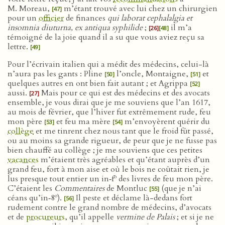
M. Moreau,
m’étant trouvé avec lui chez un chirurgien
[47]
pour un
officier
de finances
qui laborat cephalalgia et
insomnia diuturna, ex antiqua syphilide
;
il m’a
[26]
[48]
témoigné de la joie quand il a su que vous aviez reçu sa
lettre.
[49]
Pour l’écrivain italien qui a médit des médecins, celui-là
n’aura pas les gants : Pline
l’oncle, Montaigne,
et
[50]
[51]
quelques autres en ont bien fait autant ; et Agrippa
[52]
aussi.
Mais pour ce qui est des médecins et des avocats
[27]
ensemble, je vous dirai que je me souviens que l’an 1617,
au mois de février, que l’hiver fut extrêmement rude, feu
mon père
et feu ma mère
m’envoyèrent quérir du
[53]
[54]
collège
et me tinrent chez nous tant que le froid fût passé,
ou au moins sa grande rigueur, de peur que je ne fusse pas
bien chauffé au collège ; je me souviens que ces petites
vacances
m’étaient très agréables et qu’étant auprès d’un
grand feu, fort à mon aise et où le bois ne coûtait rien, je
o
lus presque tout entier un in‑f
des livres de feu mon père.
C’étaient les
Commentaires
de Montluc
(que je n’ai
[55]
o
céans qu’in‑8
).
Il peste et déclame là-dedans fort
[56]
rudement contre le grand nombre de médecins, d’avocats
et de
procureurs
, qu’il appelle
vermine de Palais
; et si je ne