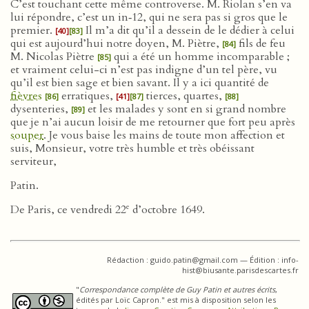
C’est touchant cette même controverse. M. Riolan s’en va
lui répondre, c’est un in‑12, qui ne sera pas si gros que le
premier.
Il m’a dit qu’il a dessein de le dédier à celui
[40]
[83]
qui est aujourd’hui notre doyen, M. Piètre,
fils de feu
[84]
M. Nicolas Piètre
qui a été un homme incomparable ;
[85]
et vraiment celui-ci n’est pas indigne d’un tel père, vu
qu’il est bien sage et bien savant. Il y a ici quantité de
fièvres
erratiques,
tierces, quartes,
[86]
[41]
[87]
[88]
dysenteries,
et les malades y sont en si grand nombre
[89]
que je n’ai aucun loisir de me retourner que fort peu après
souper
. Je vous baise les mains de toute mon affection et
suis, Monsieur, votre très humble et très obéissant
serviteur,
Patin.
e
De Paris, ce vendredi 22
d’octobre 1649.
Rédaction : guido.patin@gmail.com — Édition : info-
hist@biusante.parisdescartes.fr
"
Correspondance complète de Guy Patin et autres écrits
,
édités par Loïc Capron." est mis à disposition selon les