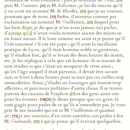
semblant de vous connaître ; puis je nommai M. Gras,
[23]
puis M. Garnier,
et M. Falconet ; je lui dis encore qu’il
[24]
y en avait un nommé M. de Rhodes,
que je ne connais
[25]
pourtant que de nom.
Enfin, il nomma comme par
[13]
exclamation un nommé M. Guillemin,
duquel pour
[26]
lui faire
dépit
, je dis que je n’en avais jamais ouï parler,
d’
autant qu’il
n’avait voulu nommer aucun des miens ni
en louer aucun. Il le loue comme un saint et je pense qu’il
l’eût canonisé s’il eût été pape ; qu’il avait la meilleure
pratique de Lyon, qu’il était homme noble et généreux,
qu’il étudiait fort, qu’il se levait dès deux heures du matin,
etc. Je lui répliquai à cela que cet homme-là se tuerait de
tant étudier et que c’était un moqueur de vivre ainsi ;
qu’en l’âge auquel il était parvenu, il devait être savant
sans se lever à deux heures pour se tuer par ces veilles trop
immodérées. Ainsi, j’éludai ses louanges qui étaient trop
affectées, et puis nous parlâmes d’autre chose. Il se trouve
partout des oiseaux de Psaphon
et des gens assez sots
[27]
pour les écouter.
Je dirais presque que ces gens-là
[14]
[28]
sont gagés pour parler de ce qu’ils n’entendent pas. Je vous
prie de me mander qui est ce M. Guillemin
et quantus
sit
;
je me souviens d’en avoir autrefois ouï parler à feu
[15]
M. Guénault,
à qui je pense qu’il écrivait quelquefois.
[29]