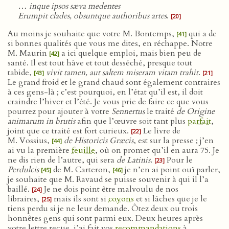
… inque ipsos sæva medentes
Erumpit clades, obsuntque authoribus artes
.
[20]
Au moins je souhaite que votre M. Bontemps,
qui a de
[41]
si bonnes qualités que vous me dites, en réchappe. Notre
M. Maurin
a ici quelque emploi, mais bien peu de
[42]
santé. Il est tout hâve et tout desséché, presque tout
tabide,
vivit tamen, aut saltem miseram vitam trahit
.
[43]
[21]
Le grand froid et le grand chaud sont également contraires
à ces gens-là ; c’est pourquoi, en l’état qu’il est, il doit
craindre l’hiver et l’été. Je vous prie de faire ce que vous
pourrez pour ajouter à votre
Sennertus
le traité
de Origine
animarum in brutis
afin que l’œuvre soit tant plus
parfait
,
joint que ce traité est fort curieux.
Le livre de
[22]
M. Vossius,
de Historicis Græcis
, est sur la presse ; j’en
[44]
ai vu la première
feuille
, où on promet qu’il en aura 75. Je
ne dis rien de l’autre, qui sera
de Latinis
.
Pour le
[23]
Perdulcis
de M. Carteron,
je n’en ai point ouï parler,
[45]
[46]
je souhaite que M. Ravaud se puisse souvenir à qui il l’a
baillé.
Je ne dois point être malvoulu de nos
[24]
libraires,
mais ils sont si
coyons
et si lâches que je le
[25]
tiens perdu si je ne leur demande. Ôtez deux ou trois
honnêtes gens qui sont parmi eux. Deux heures après
votre lettre reçue, j’ai fait vos
recommandations
à