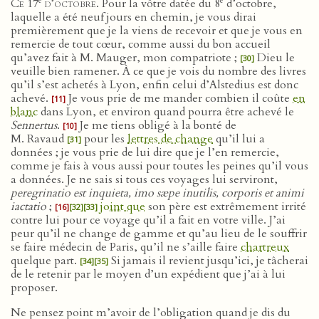
e
e
Ce 17
d’octobre.
Pour la vôtre datée du 8
d’octobre,
laquelle a été neuf jours en chemin, je vous dirai
premièrement que je la viens de recevoir et que je vous en
remercie de tout cœur, comme aussi du bon accueil
qu’avez fait à M. Mauger, mon compatriote ;
Dieu le
[30]
veuille bien ramener. À ce que je vois du nombre des livres
qu’il s’est achetés à Lyon, enfin celui d’Alstedius est donc
achevé.
Je vous prie de me mander combien il coûte
en
[11]
blanc
dans Lyon, et environ quand pourra être achevé le
Sennertus
.
Je me tiens obligé à la bonté de
[10]
M. Ravaud
pour les
lettres de change
qu’il lui a
[31]
données ; je vous prie de lui dire que je l’en remercie,
comme je fais à vous aussi pour toutes les peines qu’il vous
a données. Je ne sais si tous ces voyages lui serviront,
peregrinatio est inquieta, imo sæpe inutilis, corporis et animi
iactatio
;
joint que
son père est extrêmement irrité
[16]
[32]
[33]
contre lui pour ce voyage qu’il a fait en votre ville. J’ai
peur qu’il ne change de gamme et qu’au lieu de le souffrir
se faire médecin de Paris, qu’il ne s’aille faire
chartreux
quelque part.
Si jamais il revient jusqu’ici, je tâcherai
[34]
[35]
de le retenir par le moyen d’un expédient que j’ai à lui
proposer.
Ne pensez point m’avoir de l’obligation quand je dis du