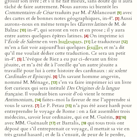
grossir son livre ; et s’il ne fait mieux, sans doute qu’il aura
tâché de faire autrement. Nous aurons ici bientôt les
Commentaires de César
traduits par M. d’Ablancourt
avec
[9]
o
des cartes et de bonnes notes géographiques, in‑4
.
Aussi
[3]
aurons-nous en même temps les
Œuvres latines
de M. de
o
Balzac
in‑4
, qui seront en vers et en prose ; il y aura
[10]
entre autres quelques épîtres latines.
On imprime ici
[4]
l’
École de Salerne
en vers
burlesques
.
Le traducteur
[11]
[12]
m’en a fait voir aujourd’hui quelques
feuilles
et m’a dit
qu’il me voulait dédier cette traduction. Ce sera un petit
o
in‑4
.
L’évêque de Riez a eu par ci-devant un frère
[5]
jésuite, et m’a été dit à l’oreille qu’un autre jésuite a
travaillé pour lui à cette histoire des cardinaux :
sic solent
Cardinales et Episcopi
.
Un savant homme angevin,
[6]
nommé M. Ménage,
s’en va faire imprimer ici un livre
[13]
fort curieux qui sera intitulé
Des Origines de la langue
française
. Il voudrait bien savoir d’où vient le terme
Antimonium
,
faites-moi la faveur de me l’apprendre si
[14]
vous le savez.
Le P. Petau
n’a pas été assez hardi pour
[7]
[15]
entreprendre le voyage de Rome : on a fait assembler trois
médecins, savoir leur ordinaire, qui est M. Guérin,
[8]
[16]
avec MM. Guénault
et Barralis,
qui tous trois ont
[17]
[18
déposé que s’il entreprenait ce voyage, il mettait sa vie en
très grand hasard ; et de là s’ensuit, de peur de le perdre,