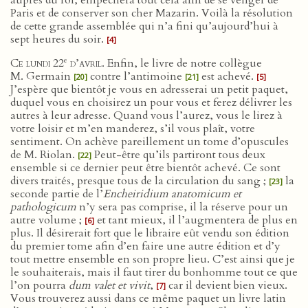
auprès du roi, empêchera tout cela afin de se venger de
Paris et de conserver son cher Mazarin. Voilà la résolution
de cette grande assemblée qui n’a fini qu’aujourd’hui à
sept heures du soir.
[4]
e
Ce lundi 22
d’avril
. Enfin, le livre de notre collègue
M. Germain
contre l’antimoine
est achevé.
[20]
[21]
[5]
J’espère que bientôt je vous en adresserai un petit paquet,
duquel vous en choisirez un pour vous et ferez délivrer les
autres à leur adresse. Quand vous l’aurez, vous le lirez à
votre loisir et m’en manderez, s’il vous plaît, votre
sentiment. On achève pareillement un tome d’opuscules
de M. Riolan.
Peut-être qu’ils partiront tous deux
[22]
ensemble si ce dernier peut être bientôt achevé. Ce sont
divers traités, presque tous de la circulation du sang ;
la
[23]
seconde partie de l’
Encheiridium anatomicum et
pathologicum
n’y sera pas comprise, il la réserve pour un
autre volume ;
et tant mieux, il l’augmentera de plus en
[6]
plus. Il désirerait fort que le libraire eût vendu son édition
du premier tome afin d’en faire une autre édition et d’y
tout mettre ensemble en son propre lieu. C’est ainsi que je
le souhaiterais, mais il faut tirer du bonhomme tout ce que
l’on pourra
dum valet et vivit
,
car il devient bien vieux.
[7]
Vous trouverez aussi dans ce même paquet un livre latin