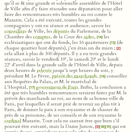
qu’il se fît une grande et solennelle assemblée de l’Hôtel
de Ville afin d’y faire résoudre une députation pour aller
faire des remontrances très humbles au roi contre le
Mazarin. Cela a été exécuté, toutes les grandes
compagnies y ont eu séance et audience, savoir les
conseillers
de Ville, les
députés
du Parlement, de la
Chambre des
comptes
, de la Cour des
aides
,
les
[14]
ecclésiastiques qui ont du fonds, les 16 quarteniers
(de
[15]
chaque quartier huit députés), j’en étais un du mien ;
[2]
cela allait à plus de 300 députés. Il y a eu trois grandes
e
e
séances, savoir le vendredi 19
, le samedi 20
et le lundi
e
22
d’avril dans la grande salle de l’Hôtel de Ville, depuis
deux heures de
relevée
jusqu’à sept heures du soir, y
présidant M. Le Fèvre,
prévôt des marchands
,
conseiller
[16]
aux Requêtes du Palais, et M. le maréchal de
L’Hospital,
gouverneur de Paris
. Enfin, la conclusion a
[17]
été que très humbles remontrances seraient faites par M. le
prévôt des marchands au roi, au nom de sa bonne ville de
Paris, par lesquelles il serait prié de revenir au plus tôt à
Paris, de donner la paix à son royaume et de chasser de
près de sa personne, de ses conseils et de son royaume le
cardinal
Mazarin. Tout cela ne saurait être que bien s’il
pouvait être exécuté, mais la Dame Junon,
qui est
[3]
[18]
[19]