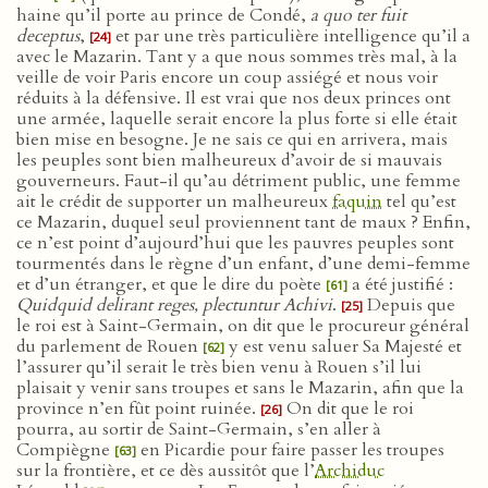
haine qu’il porte au prince de Condé,
a quo ter fuit
deceptus
,
et par une très particulière intelligence qu’il a
[24]
avec le Mazarin. Tant y a que nous sommes très mal, à la
veille de voir Paris encore un coup assiégé et nous voir
réduits à la défensive. Il est vrai que nos deux princes ont
une armée, laquelle serait encore la plus forte si elle était
bien mise en besogne. Je ne sais ce qui en arrivera, mais
les peuples sont bien malheureux d’avoir de si mauvais
gouverneurs. Faut-il qu’au détriment public, une femme
ait le crédit de supporter un malheureux
faquin
tel qu’est
ce Mazarin, duquel seul proviennent tant de maux ? Enfin,
ce n’est point d’aujourd’hui que les pauvres peuples sont
tourmentés dans le règne d’un enfant, d’une demi-femme
et d’un étranger, et que le dire du poète
a été justifié :
[61]
Quidquid delirant reges, plectuntur Achivi
.
Depuis que
[25]
le roi est à Saint-Germain, on dit que le procureur général
du parlement de Rouen
y est venu saluer Sa Majesté et
[62]
l’assurer qu’il serait le très bien venu à Rouen s’il lui
plaisait y venir sans troupes et sans le Mazarin, afin que la
province n’en fût point ruinée.
On dit que le roi
[26]
pourra, au sortir de Saint-Germain, s’en aller à
Compiègne
en Picardie pour faire passer les troupes
[63]
sur la frontière, et ce dès aussitôt que l’
Archiduc