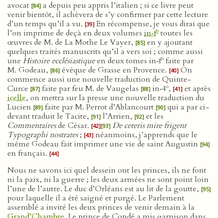
avocat
a depuis peu appris l’italien ; si ce livre peut
[84]
venir bientôt, il achèvera de s’y confirmer par cette lecture
d’un temps qu’il a vu.
En récompense, je vous dirai que
[39]
o
l’on imprime de deçà en deux volumes
in‑f
toutes les
œuvres de M. de La Mothe Le Vayer,
en y ajoutant
[85]
quelques traités manuscrits qu’il a vers soi ; comme aussi
o
une
Histoire ecclésiastique
en deux tomes in‑f
faite par
M. Godeau,
évêque de Grasse en Provence.
On
[86]
[40]
commence aussi une nouvelle traduction de Quinte-
o
Curce
faite par feu M. de Vaugelas
in‑4
,
et après
[87]
[88]
[41]
icelle
, on mettra sur la presse une nouvelle traduction du
Lucien
faite par M. Perrot d’Ablancourt
qui a par ci-
[89]
[90]
devant traduit le Tacite,
l’Arrien,
et les
[91]
[92]
Commentaires
de César.
De ceteris mire frigent
[42]
[93]
Typographi nostrates
;
néanmoins, j’apprends que le
[43]
même Godeau fait imprimer une vie de saint Augustin
[94]
en français.
[44]
Nous ne savons ici quel dessein ont les princes, ils ne font
ni la paix, ni la guerre ; les deux armées ne sont point loin
l’une de l’autre. Le duc d’Orléans est au lit de la goutte,
[95]
pour laquelle il a été saigné et purgé. Le Parlement
assemblé a invité les deux princes de venir demain à la
Grand’Chambre
. Le prince de Condé a mis garnison dans