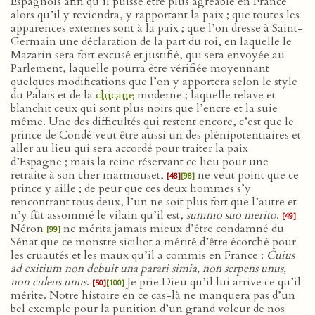
Espagnols afin qu’il puisse être plus agréable en France
alors qu’il y reviendra, y rapportant la paix ; que toutes les
apparences externes sont à la paix ; que l’on dresse à Saint-
Germain une déclaration de la part du roi, en laquelle le
Mazarin sera fort excusé et justifié, qui sera envoyée au
Parlement, laquelle pourra être vérifiée moyennant
quelques modifications que l’on y apportera selon le style
du Palais et de la
chicane
moderne ; laquelle relave et
blanchit ceux qui sont plus noirs que l’encre et la suie
même. Une des difficultés qui restent encore, c’est que le
prince de Condé veut être aussi un des plénipotentiaires et
aller au lieu qui sera accordé pour traiter la paix
d’Espagne ; mais la reine réservant ce lieu pour une
retraite à son cher marmouset,
ne veut point que ce
[48]
[98]
prince y aille ; de peur que ces deux hommes s’y
rencontrant tous deux, l’un ne soit plus fort que l’autre et
n’y fût assommé le vilain qu’il est,
summo suo merito
.
[49]
Néron
ne mérita jamais mieux d’être condamné du
[99]
Sénat que ce monstre siciliot a mérité d’être écorché pour
les cruautés et les maux qu’il a commis en France :
Cuius
ad exitium non debuit una parari simia, non serpens unus,
non culeus unus
.
Je prie Dieu qu’il lui arrive ce qu’il
[50]
[100]
mérite. Notre histoire en ce cas-là ne manquera pas d’un
bel exemple pour la punition d’un grand voleur de nos