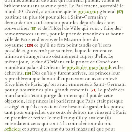
d’armes alentour de Paris qui ruinent, pillent, volent et
brûlent tout sans aucune pitié. Le Parlement, assemblé le
e
mardi 30
d’avril, a ordonné que le
procureur
général
[57]
partirait au plus tôt pour aller à Saint-Germain y
demander un sauf-conduit pour les députés des cours
souveraines
et de l’Hôtel de Ville qui vont y faire des
[58]
remontrances au roi, pour le prier de revenir en sa bonne
ville de Paris et d’envoyer le Mazarin hors du
royaume ;
ce qu’il ne fera point tandis qu’il sera
[20]
possédé et gouverné par sa mère, laquelle retient ce
ministre étranger trop obstinément auprès d’elle. Le
même jour, le duc d’Orléans et le prince de Condé ont
mandé au palais d’Orléans le
prévôt des marchands
et les
échevins.
Dès qu’ils y furent arrivés, les princes leur
[59]
reprochèrent que la nuit d’auparavant on avait enlevé
force blés de Paris, qu’on avait emmenés à Saint-Germain
pour y nourrir nos plus grands ennemis.
Le prévôt des
[21]
marchands s’étant purgé du mieux qu’il put de cette
objection, les princes lui parlèrent que Paris était presque
assiégé et qu’ils croyaient être besoin de garder les portes,
tant pour empêcher que ceux de dehors ne vinssent à Paris
en prendre et retirer le meilleur qu’ils y avaient (ils
entendaient ceux qui sont à la cour alentour du roi,
officiers
et autres qui sont du parti mazarin) que pour