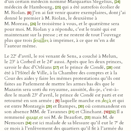
d’un certain médecin nommé Marquartus Slegelius,
[24]
médecin de Hambourg,
qui a été autrefois écolier de
[25]
M. Riolan.
J’en ai fait venir quatre exemplaires, dont j’ai
[8]
donné le premier à M. Riolan, le deuxième à
M. Moreau,
le troisième à vous, et le quatrième sera
[26]
pour moi. M. Riolan y a répondu, c’est le traité qui est
maintenant sur la presse ; et ne restent de tout l’ouvrage
plus que trois
feuilles
à imprimer, à ce que m’en a dit
l’auteur même.
e
Le 22
d’avril, le roi venant de Sens, a couché à Melun,
e
e
le 23
à Corbeil et le 24
aussi. Après que les deux princes,
savoir le duc d’Orléans
et le prince de Condé,
ont
[27]
[28]
été à l’Hôtel de Ville, à la Chambre des comptes et à la
Cour des aides y faire les mêmes protestations qu’ils ont
faites au Parlement de mettre les armes bas dès que le
Mazarin sera sorti du royaume, aussitôt, dis-je, c’est-à-
e
dire le mardi 23
d’avril, le prince de Condé est parti et est
retourné en son armée ;
laquelle marche en
deçà
et qui
[9]
est entre Montargis
et Étampes,
où commandent en
[29]
[30]
son absence MM. de Tavannes
et Clinchant.
Il a
[31]
[10]
[32]
remmené
quant et
soi M. de Beaufort,
mais M. de
[33]
e
Nemours
est ici malade de sa blessure qu’il eut le 7
de
[34]
ce mois à l’enlèvement des quartiers qu’il fit à l’armée du