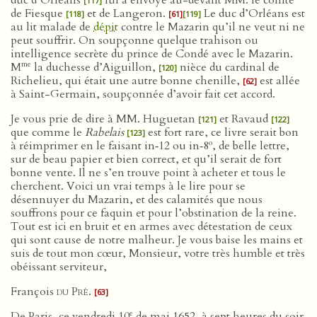
duc d’Orléans
lui a envoyé au-devant MM. le comte
[117]
de Fiesque
et de Langeron.
Le duc d’Orléans est
[118]
[61]
[119]
au lit malade de
dépit
contre le Mazarin qu’il ne veut ni ne
peut souffrir. On soupçonne quelque trahison ou
intelligence secrète du prince de Condé avec le Mazarin.
me
M
la duchesse d’Aiguillon,
nièce du cardinal de
[120]
Richelieu, qui était une autre bonne chenille,
est allée
[62]
à Saint-Germain, soupçonnée d’avoir fait cet accord.
Je vous prie de dire à MM. Huguetan
et Ravaud
[121]
[122]
que comme le
Rabelais
est fort rare, ce livre serait bon
[123]
o
à réimprimer en le faisant in‑12 ou in‑8
, de belle lettre,
sur de beau papier et bien correct, et qu’il serait de fort
bonne vente. Il ne s’en trouve point à acheter et tous le
cherchent. Voici un vrai temps à le lire pour se
désennuyer du Mazarin, et des calamités que nous
souffrons pour ce faquin et pour l’obstination de la reine.
Tout est ici en bruit et en armes avec détestation de ceux
qui sont cause de notre malheur. Je vous baise les mains et
suis de tout mon cœur, Monsieur, votre très humble et très
obéissant serviteur,
François
du Pré
.
[63]
e
De Paris, ce vendredi 10
de mai 1652, à sept heures du soir.