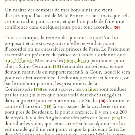
Un maître des comptes de mes bons amis me vient
d’assurer que l’accord de M. le Prince est fait, mais que cela
se tient caché, pour cause ; et que l’on parle de faire une
conférence dans quelques jours pour tout accorder.
[59]
Tout est rompu, la reine a dit que tout ce que l’on lui
proposait était extravagant, qu’elle ne voulait point
d’accord si on ne chassait les princes de Paris. Le Parlement
assemblé en présence du prince de Condé a ordonné que
tout à l’heure
Messieurs les
Gens du roi
partiraient pour
aller à Saint-Germain
demander au roi, etc., et que
[113]
demain matin ils en rapporteraient à la Cour, laquelle sera
pour cet effet assemblée. Les boutiques sont ici fermées, on
bat le tambour partout, les prisonniers de la
Conciergerie
se sont sauvés, les
chaînes
sont tendues
[114]
par les rues ; si bien que nous voilà derechef assiégés et
dans la guerre pour ce marmouset de Sicile.
Comme le
[60]
comte d’Harcourt
faisait passer de la cavalerie sur un
[115]
pont près de Bordeaux, le pont a enfoncé, il y en a eu 200
de noyés. Il y a des Anglais abordés près de Calais.
Le
[116]
duc Charles vient, qui serait arrivé si le coadjuteur ne lui
eût mandé qu’il ne vînt point et que la paix était faite. Le