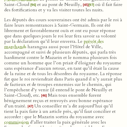
Saint-Cloud
et au pont de Neuilly,
où il fait faire
[96]
[45]
[97]
des fortifications et y va les visiter toutes les nuits.
Les députés des cours souveraines ont été admis par le roi à
faire leurs remontrances à Saint-Germain. Ils ont été
librement et favorablement ouïs et ont eu pour réponse
que dans quelques jours le roi leur fera savoir sa volonté
par la déclaration qu’il leur enverra. Le
prévôt des
marchands
harangua aussi pour l’Hôtel de Ville,
accompagné et suivi de plusieurs députés, qui parla très
hardiment contre le Mazarin et le nomma plusieurs fois
comme un homme que l’on priait d’éloigner du royaume
sans espérance d’aucun retour, en tant qu’il était la cause
de la ruine et de tous les désordres du royaume. La réponse
fut que le roi reviendrait dans Paris quand il n’y aurait plus
de factieux et de troupes ennemies sur le chemin, qui
l’empêchent d’y venir (il entend le pont de Neuilly et
Saint-Cloud), etc.
Mais tous ensemble furent
[46]
bénignement reçus et renvoyés avec bonne espérance
d’un traité.
Un conseiller m’a dit aujourd’hui qu’il
[47]
tient la paix faite à un article près, qu’il faut concilier et
accorder : que le Mazarin sortira du royaume avec
commission
d’aller traiter la paix générale avec les