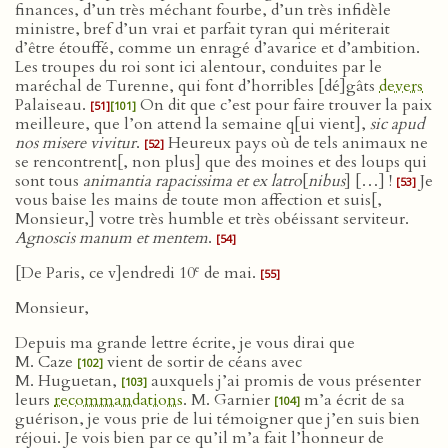
finances, d’un très méchant fourbe, d’un très infidèle
ministre, bref d’un vrai et parfait tyran qui mériterait
d’être étouffé, comme un enragé d’avarice et d’ambition.
Les troupes du roi sont ici alentour, conduites par le
maréchal de Turenne, qui font d’horribles [dé]gâts
devers
Palaiseau.
On dit que c’est pour faire trouver la paix
[51]
[101]
meilleure, que l’on attend la semaine q[ui vient],
sic apud
nos misere vivitur
.
Heureux pays où de tels animaux ne
[52]
se rencontrent[, non plus] que des moines et des loups qui
sont tous
animantia rapacissima et ex latro
[
nibus
] […] !
Je
[53]
vous baise les mains de toute mon affection et suis[,
Monsieur,] votre très humble et très obéissant serviteur.
Agnoscis manum et mentem
.
[54]
e
[De Paris, ce v]endredi 10
de mai.
[55]
Monsieur,
Depuis ma grande lettre écrite, je vous dirai que
M. Caze
vient de sortir de céans avec
[102]
M. Huguetan,
auxquels j’ai promis de vous présenter
[103]
leurs
recommandations
. M. Garnier
m’a écrit de sa
[104]
guérison, je vous prie de lui témoigner que j’en suis bien
réjoui. Je vois bien par ce qu’il m’a fait l’honneur de