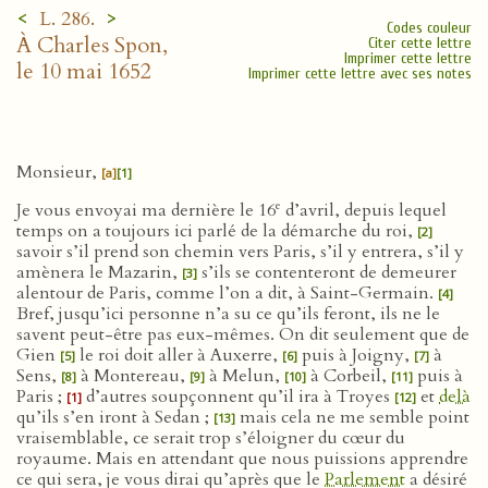
<
>
L. 286.
Codes couleur
À Charles Spon,
Citer cette lettre
Imprimer cette lettre
le 10 mai 1652
Imprimer cette lettre avec ses notes
Monsieur,
[a]
[1]
e
Je vous envoyai ma dernière le 16
d’avril, depuis lequel
temps on a toujours ici parlé de la démarche du roi,
[2]
savoir s’il prend son chemin vers Paris, s’il y entrera, s’il y
amènera le Mazarin,
s’ils se contenteront de demeurer
[3]
alentour de Paris, comme l’on a dit, à Saint-Germain.
[4]
Bref, jusqu’ici personne n’a su ce qu’ils feront, ils ne le
savent peut-être pas eux-mêmes. On dit seulement que de
Gien
le roi doit aller à Auxerre,
puis à Joigny,
à
[5]
[6]
[7]
Sens,
à Montereau,
à Melun,
à Corbeil,
puis à
[8]
[9]
[10]
[11]
Paris ;
d’autres soupçonnent qu’il ira à Troyes
et
delà
[1]
[12]
qu’ils s’en iront à Sedan ;
mais cela ne me semble point
[13]
vraisemblable, ce serait trop s’éloigner du cœur du
royaume. Mais en attendant que nous puissions apprendre
ce qui sera, je vous dirai qu’après que le
Parlement
a désiré