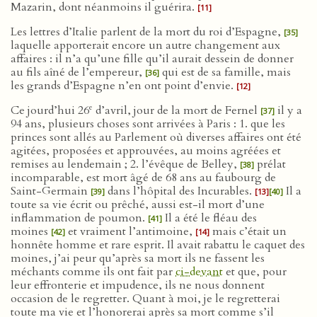
Mazarin, dont néanmoins il guérira.
[11]
Les lettres d’Italie parlent de la mort du roi d’Espagne,
[35]
laquelle apporterait encore un autre changement aux
affaires : il n’a qu’une fille qu’il aurait dessein de donner
au fils aîné de l’empereur,
qui est de sa famille, mais
[36]
les grands d’Espagne n’en ont point d’envie.
[12]
e
Ce jourd’hui 26
d’avril, jour de la mort de Fernel
il y a
[37]
94 ans, plusieurs choses sont arrivées à Paris : 1. que les
princes sont allés au Parlement où diverses affaires ont été
agitées, proposées et approuvées, au moins agréées et
remises au lendemain ; 2. l’évêque de Belley,
prélat
[38]
incomparable, est mort âgé de 68 ans au faubourg de
Saint-Germain
dans l’hôpital des Incurables.
Il a
[39]
[13]
[40]
toute sa vie écrit ou prêché, aussi est-il mort d’une
inflammation de poumon.
Il a été le fléau des
[41]
moines
et vraiment l’antimoine,
mais c’était un
[42]
[14]
honnête homme et rare esprit. Il avait rabattu le caquet des
moines, j’ai peur qu’après sa mort ils ne fassent les
méchants comme ils ont fait par
ci-devant
et que, pour
leur effronterie et impudence, ils ne nous donnent
occasion de le regretter. Quant à moi, je le regretterai
toute ma vie et l’honorerai après sa mort comme s’il