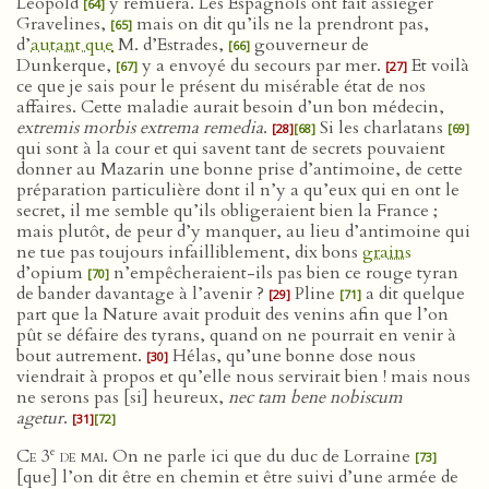
Léopold
y remuera. Les Espagnols ont fait assiéger
[64]
Gravelines,
mais on dit qu’ils ne la prendront pas,
[65]
d’
autant que
M. d’Estrades,
gouverneur de
[66]
Dunkerque,
y a envoyé du secours par mer.
Et voilà
[67]
[27]
ce que je sais pour le présent du misérable état de nos
affaires. Cette maladie aurait besoin d’un bon médecin,
extremis morbis extrema remedia
.
Si les charlatans
[28]
[68]
[69]
qui sont à la cour et qui savent tant de secrets pouvaient
donner au Mazarin une bonne prise d’antimoine, de cette
préparation particulière dont il n’y a qu’eux qui en ont le
secret, il me semble qu’ils obligeraient bien la France ;
mais plutôt, de peur d’y manquer, au lieu d’antimoine qui
ne tue pas toujours infailliblement, dix bons
grains
d’opium
n’empêcheraient-ils pas bien ce rouge tyran
[70]
de bander davantage à l’avenir ?
Pline
a dit quelque
[29]
[71]
part que la Nature avait produit des venins afin que l’on
pût se défaire des tyrans, quand on ne pourrait en venir à
bout autrement.
Hélas, qu’une bonne dose nous
[30]
viendrait à propos et qu’elle nous servirait bien ! mais nous
ne serons pas [si] heureux,
nec tam bene nobiscum
agetur
.
[31]
[72]
e
Ce 3
de mai
. On ne parle ici que du duc de Lorraine
[73]
[que] l’on dit être en chemin et être suivi d’une armée de