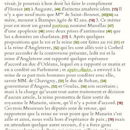
vivait. Je pourrais à bon droit lui faire le compliment
d’Horace
à Auguste,
Extinctus amaberis idem
.
Il
[43]
[44]
[15]
me
n’y a que neuf mois que M
de Saint-Bonnet,
sa
[45]
[46]
mère, mourut à Étampes âgée de 82 ans.
3. Ce même
[16]
jour est mort un grand
partisan
nommé Marsillac
[47]
d’une apoplexie
avec deux prises d’antimoine
que
[48]
[49]
lui a données un charlatan.
4. Après quelques
[17]
propositions que le roi et la reine
ont faites au roi
et
[50]
[51]
à la reine d’Angleterre,
qui les sont allés voir à Corbeil
[52]
pour accorder de la controverse présente, ledit roi et la
reine d’Angleterre ont rapporté quelque espérance
d’accord au duc d’Orléans, lequel en a rapporté ce matin et
en a conféré au Parlement ; et
après-dînée
, a envoyé à la
reine de sa part trois hommes pour conférer avec elle,
savoir MM. de Chavigny,
le duc de Rohan,
[53]
[54]
gouverneur d’Angers,
et Goulas,
son secrétaire ;
[55]
[56]
mais à la charge qu’avant tout autre traitement et décision
d’aucun article, la reine promettra de faire sortir du
royaume le Mazarin, sinon, qu’il n’y a point d’accord.
[18]
Ces trois Messieurs les députés sont de retour, qui
rapportent que la reine ne veut point que le Mazarin s’en
aille et ainsi, nous voilà hors d’espérance de paix ;
mais
[19]
en attendant quelque autre secours, il y a force gens