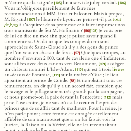
m’écrire que la saignée
lui a servi de julep cordial.
[105]
[106]
Vous m’obligerez pareillement de faire mes
recommandations à MM. Gras et Falconet. Mais à propos,
M. Rigaud
le libraire de Lyon, ne pense-t-il pas
tout
[107]
de bon
à s’acquitter de sa promesse et à faire imprimer nos
trois manuscrits de feu M. Hofmann ?
Je vous prie
[56]
[108]
de lui en dire un mot afin que je puisse savoir quand il
commencera. On dit ici que les troupes du roi sont
approchées de Saint-Cloud où il y a des gens du prince
que l’on veut en chasser de force.
Quelques troupes, au
[57]
nombre d’environ 2 000, tant de cavalerie que d’infanterie,
sont allées avec deux canons vers Beaumont,
assiéger
[109]
un château nommé L’Isle-Adam,
qui est à trois
lieues
[110]
au-dessus de Pontoise,
sur la rivière d’Oise ; le lieu
[111]
appartient au prince de Condé.
Et nonobstant tous ces
[58]
remuements, on dit qu’il y a un accord fait, combien que
le ravage et le pillage soient très grands par la campagne,
et nous promet-on la paix devant la Pentecôte ;
mais
[112]
je ne l’ose croire, je ne sais où est le cœur et l’esprit des
princes que de souffrir tant de malheurs. Pour la reine, je
n’en parle point ; cette femme est enragée et tellement
affublée de son marmouset que si on lui faisait voir la
Justice, la Raison ou la Vérité, elle ne les reconnaîtrait
point, quelque belles que soient ces vertus.