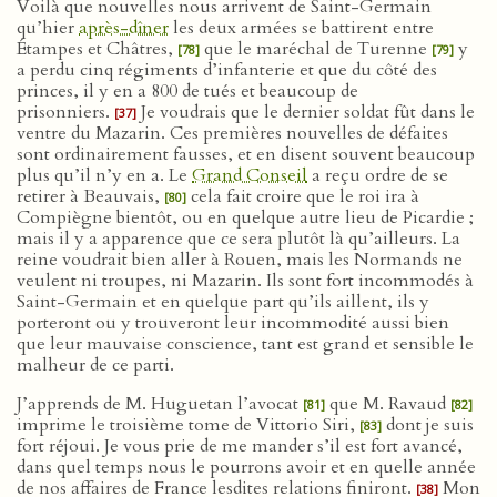
Voilà que nouvelles nous arrivent de Saint-Germain
qu’hier
après-dîner
les deux armées se battirent entre
Étampes et Châtres,
que le maréchal de Turenne
y
[78]
[79]
a perdu cinq régiments d’infanterie et que du côté des
princes, il y en a 800 de tués et beaucoup de
prisonniers.
Je voudrais que le dernier soldat fût dans le
[37]
ventre du Mazarin. Ces premières nouvelles de défaites
sont ordinairement fausses, et en disent souvent beaucoup
plus qu’il n’y en a. Le
Grand Conseil
a reçu ordre de se
retirer à Beauvais,
cela fait croire que le roi ira à
[80]
Compiègne bientôt, ou en quelque autre lieu de Picardie ;
mais il y a apparence que ce sera plutôt là qu’ailleurs. La
reine voudrait bien aller à Rouen, mais les Normands ne
veulent ni troupes, ni Mazarin. Ils sont fort incommodés à
Saint-Germain et en quelque part qu’ils aillent, ils y
porteront ou y trouveront leur incommodité aussi bien
que leur mauvaise conscience, tant est grand et sensible le
malheur de ce parti.
J’apprends de M. Huguetan l’avocat
que M. Ravaud
[81]
[82]
imprime le troisième tome de Vittorio Siri,
dont je suis
[83]
fort réjoui. Je vous prie de me mander s’il est fort avancé,
dans quel temps nous le pourrons avoir et en quelle année
de nos affaires de France lesdites relations finiront.
Mon
[38]