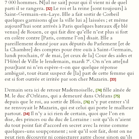
7 000 hommes. N[ul ne sait] pour qui il vient ni de quel
parti il se rangera.
Le roi et la reine [sont toujours] à
[32]
Saint-Germain-en-Laye. Elle a fait sortir de Corbeil
quelques garnisons q[ue la ville lui a] laissées ; et même
aujourd’hui sont arrivés à Paris quelques bateaux d[e blé
venus] de Rouen, ce qui fait dire qu’elle n’est plus si fort
en colère contre [Paris, comme l’on] disait. Elle a
pareillement donné jour aux députés du Parlement [et de
la Chambre] des comptes pour être ouïs à Saint-Germain,
e
lundi prochain, 6
de mai, [et ceux de la] Cour des aides et
e
l’Hôtel de Ville le lendemain, mardi 7
. On n’en atte[nd
pour]tant ni n’en espère-t-on que quelque réponse
ambiguë, tout étant suspect de [la] part de cette femme qui
est si fort outrée et irritée par son cher Mazarin.
[33]
Demain sera ici de retour Mademoiselle,
fille aînée de
[74]
M. le duc d’Orléans, qui a demeuré dans Orléans
[75]
depuis que le roi, au sortir de Blois,
n’y put entrer s’il
[76]
ne renvoyait le Mazarin, qui est celui qui porte le malheur
partout.
Il n’y a ici rien de certain, quoi que l’on en
[34]
dise, des princes ou du duc de Lorraine : soit qu’ils n’aient
du tout point fait d’accord en secret avec la reine comme
quelques-uns soupçonnent ; soit qu’il soit fait, dont on ne
peut rien découvrir ni conjecturer autre chose sinon qu’ils