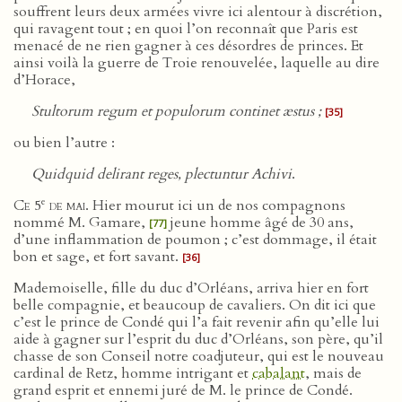
souffrent leurs deux armées vivre ici alentour à discrétion,
qui ravagent tout ; en quoi l’on reconnaît que Paris est
menacé de ne rien gagner à ces désordres de princes. Et
ainsi voilà la guerre de Troie renouvelée, laquelle au dire
d’Horace,
Stultorum regum et populorum continet æstus ;
[35]
ou bien l’autre :
Quidquid delirant reges, plectuntur Achivi
.
e
Ce 5
de mai
. Hier mourut ici un de nos compagnons
nommé M. Gamare,
jeune homme âgé de 30 ans,
[77]
d’une inflammation de poumon ; c’est dommage, il était
bon et sage, et fort savant.
[36]
Mademoiselle, fille du duc d’Orléans, arriva hier en fort
belle compagnie, et beaucoup de cavaliers. On dit ici que
c’est le prince de Condé qui l’a fait revenir afin qu’elle lui
aide à gagner sur l’esprit du duc d’Orléans, son père, qu’il
chasse de son Conseil notre coadjuteur, qui est le nouveau
cardinal de Retz, homme intrigant et
cabalant
, mais de
grand esprit et ennemi juré de M. le prince de Condé.