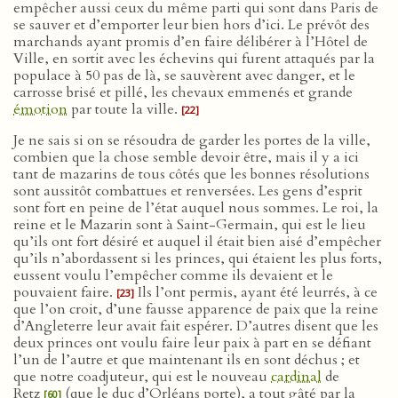
empêcher aussi ceux du même parti qui sont dans Paris de
se sauver et d’emporter leur bien hors d’ici. Le prévôt des
marchands ayant promis d’en faire délibérer à l’Hôtel de
Ville, en sortit avec les échevins qui furent attaqués par la
populace à 50 pas de là, se sauvèrent avec danger, et le
carrosse brisé et pillé, les chevaux emmenés et grande
émotion
par toute la ville.
[22]
Je ne sais si on se résoudra de garder les portes de la ville,
combien que la chose semble devoir être, mais il y a ici
tant de mazarins de tous côtés que les bonnes résolutions
sont aussitôt combattues et renversées. Les gens d’esprit
sont fort en peine de l’état auquel nous sommes. Le roi, la
reine et le Mazarin sont à Saint-Germain, qui est le lieu
qu’ils ont fort désiré et auquel il était bien aisé d’empêcher
qu’ils n’abordassent si les princes, qui étaient les plus forts,
eussent voulu l’empêcher comme ils devaient et le
pouvaient faire.
Ils l’ont permis, ayant été leurrés, à ce
[23]
que l’on croit, d’une fausse apparence de paix que la reine
d’Angleterre leur avait fait espérer. D’autres disent que les
deux princes ont voulu faire leur paix à part en se défiant
l’un de l’autre et que maintenant ils en sont déchus ; et
que notre coadjuteur, qui est le nouveau
cardinal
de
Retz
(que le duc d’Orléans porte), a tout gâté par la
[60]