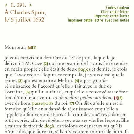
<
>
L. 291.
Codes couleur
À Charles Spon,
Citer cette lettre
Imprimer cette lettre
le 5 juillet 1652
Imprimer cette lettre avec ses notes
Monsieur,
[a]
[1]
e
Je vous écrivis ma dernière du 18
de juin, laquelle je
délivrai à M. Caze
qui me promit de la vous faire rendre
[2]
en main propre ; elle était de deux
pages
et demie, je crois
que l’avez reçue. Depuis ce temps-là, je vous dirai que la
reine,
qui est encore à Melun,
a pris grande
[3]
[4]
réjouissance de l’accord qu’elle a fait avec le duc de
Lorraine,
qui lui a réussi, et qu’elle a renvoyé au même
[5]
lieu d’où il était venu,
unde malum pedem attulerat
,
[1]
[6]
avec de bons
passeports
du roi.
On dit qu’elle en est si
[7]
fort aise qu’elle en a dansé de réjouissance et qu’elle a
appelé ou fait venir de Paris à la cour des maîtres à danser
tout exprès, afin de répéter avec eux ses vieilles leçons. Elle
a raison de tirer de
deçà
les violons et danseurs vu qu’ils
n’ont plus que faire ici, s’ils n’y veulent mourir de faim. Il