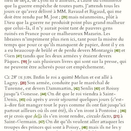
rien de deçà, de Lyon ni d’ailleurs, à cause du commerce
que la guerre empêche de toutes parts. J’attends tous les
jours ce qu’avez délivré à MM. Ravaud et Rigaud, qui me
doit être rendu par M. Jost ;
mais néanmoins, plût à
[39]
Dieu que la guerre ne produisît point plus grand malheur
que celui-là, il n’y aurait point tant de pauvres gens
ruinés en France pour ce malheureux Mazarin. Les
libraires n’impriment plus rien ici, tant pour la misère du
temps que pour ce qu’ils manquent de papier, dont il y en
a eu beaucoup de brûlé et de perdu devers Montargis
et
[40]
Gien
tandis que les deux armées y étaient devers
[41]
Pâques.
Je sais plusieurs livres qui sont sur la presse, qui
[19]
ne peuvent être achevés pour cet empêchement.
e
Ce 28
de juin
. Enfin le roi a quitté Melun et est allé à
Lagny.
Son armée, conduite par le maréchal de
[20]
Turenne, est devers Dammartin,
Senlis
et Roissy
[42]
[43]
jusqu’à Gonesse.
On dit que le roi viendra à Saint-
[44]
Denis,
où après y avoir séjourné quelques jours (c’est-
[45]
à-dire fait manger tout le pays comme ils ont fait jusqu’ici
partout ailleurs où ils ont été), ils s’en iront à Pontoise ;
[46]
et je crois que
delà
ils s’en iront rendre,
circulo facto
,
à
[21]
Saint-Germain.
On dit qu’ils veulent aller attaquer les
[47]
troupes des princes qui sont à Poissy,
mais ils ne les y
[48]