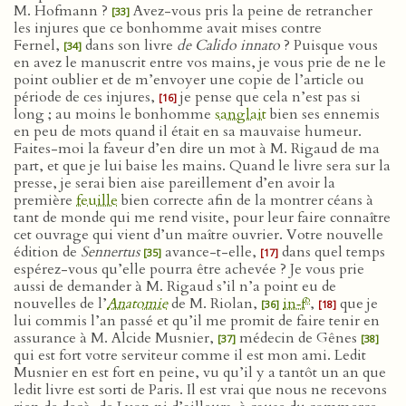
M. Hofmann ?
Avez-vous pris la peine de retrancher
[33]
les injures que ce bonhomme avait mises contre
Fernel,
dans son livre
de Calido innato
? Puisque vous
[34]
en avez le manuscrit entre vos mains, je vous prie de ne le
point oublier et de m’envoyer une copie de l’article ou
période de ces injures,
je pense que cela n’est pas si
[16]
long ; au moins le bonhomme
sanglait
bien ses ennemis
en peu de mots quand il était en sa mauvaise humeur.
Faites-moi la faveur d’en dire un mot à M. Rigaud de ma
part, et que je lui baise les mains. Quand le livre sera sur la
presse, je serai bien aise pareillement d’en avoir la
première
feuille
bien correcte afin de la montrer céans à
tant de monde qui me rend visite, pour leur faire connaître
cet ouvrage qui vient d’un maître ouvrier. Votre nouvelle
édition de
Sennertus
avance-t-elle,
dans quel temps
[35]
[17]
espérez-vous qu’elle pourra être achevée ? Je vous prie
aussi de demander à M. Rigaud s’il n’a point eu de
o
nouvelles de l’
Anatomie
de M. Riolan,
in‑f
,
que je
[36]
[18]
lui commis l’an passé et qu’il me promit de faire tenir en
assurance à M. Alcide Musnier,
médecin de Gênes
[37]
[38]
qui est fort votre serviteur comme il est mon ami. Ledit
Musnier en est fort en peine, vu qu’il y a tantôt un an que
ledit livre est sorti de Paris. Il est vrai que nous ne recevons