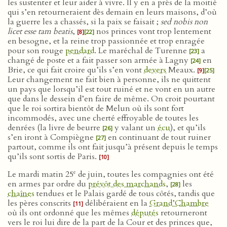
les sustenter et leur aider à vivre. Il y en a près de la moitié
qui s’en retourneraient dès demain en leurs maisons, d’où
la guerre les a chassés, si la paix se faisait ;
sed nobis non
licet esse tam beatis
,
nos princes vont trop lentement
[8]
[22]
en besogne, et la reine trop passionnée et trop enragée
pour son rouge
pendard
. Le maréchal de Turenne
a
[23]
changé de poste et a fait passer son armée à Lagny
en
[24]
Brie, ce qui fait croire qu’ils s’en vont
devers
Meaux.
[9]
[25]
Leur changement ne fait bien à personne, ils ne quittent
un pays que lorsqu’il est tout ruiné et ne vont en un autre
que dans le dessein d’en faire de même. On croit pourtant
que le roi sortira bientôt de Melun où ils sont fort
incommodés, avec une cherté effroyable de toutes les
denrées (la livre de beurre
y valant un
écu
), et qu’ils
[26]
s’en iront à Compiègne
en continuant de tout ruiner
[27]
partout, comme ils ont fait jusqu’à présent depuis le temps
qu’ils sont sortis de Paris.
[10]
e
Le mardi matin 25
de juin, toutes les compagnies ont été
en armes par ordre du
prévôt des marchands
,
les
[28]
chaînes
tendues et le Palais gardé de tous côtés, tandis que
les pères conscrits
délibéraient en la
Grand’Chambre
[11]
où ils ont ordonné que les mêmes
députés
retourneront
vers le roi lui dire de la part de la Cour et des princes que,