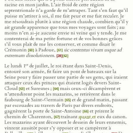
racine en mon jardin. L’air froid de cette région
septentrionale n’a garde de m’attraper. Tant s’en faut qu’il
puisse m’attirer à soi, il me fait peur et me fait reculer. Je
me résoudrais plutôt à une région chaude, combien qu’il y
ait grande apparence que tous mes voyages sont faits ; au
moins n’en ai-je aucune envie ni veine qui y tende. Je me
contenterai de ma petite fortune et de vos bonnes grâces
s’il vous plaît de me les conserver, et comme disait le
Crémonin
à Padoue,
sic contentus vivam usque ad
[60]
[61]
extremam dissolutionem
.
[28]
[62]
er
Le lundi 1
de juillet, le roi étant dans Saint-Denis,
entouré son armée, fit faire un pont de bateaux sur la
Seine pour y faire passer une partie de ses gens, qui iraient
attaquer ceux des princes qui étaient logés devers Saint-
Cloud
et Suresnes ;
mais ceux-ci décampèrent et
[63]
[64]
n’attendirent point les mazarins, se retirèrent dans le
faubourg de Saint-Germain
et de grand matin, passant
[65]
par escouades au travers de Paris par divers endroits,
gagnèrent la porte de Saint-Antoine
et prirent le
[66]
chemin de Charenton,
traînant
quant et
eux du canon.
[67]
Les mazarins ayant découvert le dessein de leurs ennemis,
vinrent aussitôt pour s’y opposer et se campèrent à