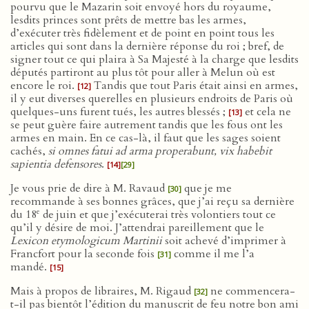
pourvu que le Mazarin soit envoyé hors du royaume,
lesdits princes sont prêts de mettre bas les armes,
d’exécuter très fidèlement et de point en point tous les
articles qui sont dans la dernière réponse du roi ; bref, de
signer tout ce qui plaira à Sa Majesté à la charge que lesdits
députés partiront au plus tôt pour aller à Melun où est
encore le roi.
Tandis que tout Paris était ainsi en armes,
[12]
il y eut diverses querelles en plusieurs endroits de Paris où
quelques-uns furent tués, les autres blessés ;
et cela ne
[13]
se peut guère faire autrement tandis que les fous ont les
armes en main. En ce cas-là, il faut que les sages soient
cachés,
si omnes fatui ad arma properabunt, vix habebit
sapientia defensores
.
[14]
[29]
Je vous prie de dire à M. Ravaud
que je me
[30]
recommande à ses bonnes grâces, que j’ai reçu sa dernière
e
du 18
de juin et que j’exécuterai très volontiers tout ce
qu’il y désire de moi. J’attendrai pareillement que le
Lexicon etymologicum Martinii
soit achevé d’imprimer à
Francfort pour la seconde fois
comme il me l’a
[31]
mandé.
[15]
Mais à propos de libraires, M. Rigaud
ne commencera-
[32]
t-il pas bientôt l’édition du manuscrit de feu notre bon ami