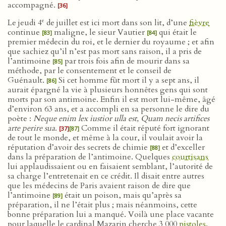
accompagné.
[36]
e
Le jeudi 4
de juillet est ici mort dans son lit, d’une
fièvre
continue
maligne, le sieur Vautier
qui était le
[83]
[84]
premier médecin du roi, et le dernier du royaume ; et afin
que sachiez qu’il n’est pas mort sans raison, il a pris de
l’antimoine
par trois fois afin de mourir dans sa
[85]
méthode, par le consentement et le conseil de
Guénault.
Si cet homme fût mort il y a sept ans, il
[86]
aurait épargné la vie à plusieurs honnêtes gens qui sont
morts par son antimoine. Enfin il est mort lui-même, âgé
d’environ 63 ans, et a accompli en sa personne le dire du
poète :
Neque enim lex iustior ulla est, Quam necis artifices
arte perire sua
.
Comme il était réputé fort ignorant
[37]
[87]
de tout le monde, et même à la cour, il voulait avoir la
réputation d’avoir des secrets de chimie
et d’exceller
[88]
dans la préparation de l’antimoine. Quelques
courtisans
lui applaudissaient ou en faisaient semblant, l’autorité de
sa charge l’entretenait en ce crédit. Il disait entre autres
que les médecins de Paris avaient raison de dire que
l’antimoine
était un poison, mais qu’après sa
[89]
préparation, il ne l’était plus ; mais néanmoins, cette
bonne préparation lui a manqué. Voilà une place vacante
pour laquelle le cardinal Mazarin cherche 3 000
pistoles
.