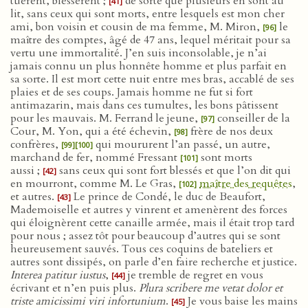
tuèrent, blessèrent ;
de sorte que plusieurs en sont au
[41]
lit, sans ceux qui sont morts, entre lesquels est mon cher
ami, bon voisin et cousin de ma femme, M. Miron,
le
[96]
maître des comptes, âgé de 47 ans, lequel méritait pour sa
vertu une immortalité. J’en suis inconsolable, je n’ai
jamais connu un plus honnête homme et plus parfait en
sa sorte. Il est mort cette nuit entre mes bras, accablé de ses
plaies et de ses coups. Jamais homme ne fut si fort
antimazarin, mais dans ces tumultes, les bons pâtissent
pour les mauvais. M. Ferrand le jeune,
conseiller de la
[97]
Cour, M. Yon, qui a été échevin,
frère de nos deux
[98]
confrères,
qui moururent l’an passé, un autre,
[99]
[100]
marchand de fer, nommé Fressant
sont morts
[101]
aussi ;
sans ceux qui sont fort blessés et que l’on dit qui
[42]
en mourront, comme M. Le Gras,
maître des requêtes
,
[102]
et autres.
Le prince de Condé, le duc de Beaufort,
[43]
Mademoiselle et autres y vinrent et amenèrent des forces
qui éloignèrent cette canaille armée, mais il était trop tard
pour nous ; assez tôt pour beaucoup d’autres qui se sont
heureusement sauvés. Tous ces coquins de bateliers et
autres sont dissipés, on parle d’en faire recherche et justice.
Interea patitur iustus
,
je tremble de regret en vous
[44]
écrivant et n’en puis plus.
Plura scribere me vetat dolor et
triste amicissimi viri infortunium
.
Je vous baise les mains
[45]