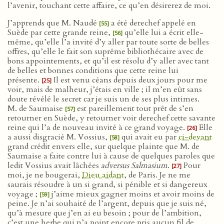
l’avenir, touchant cette affaire, ce qu’en désirerez de moi.
J’apprends que M. Naudé
a été derechef appelé en
[55]
Suède par cette grande reine,
qu’elle lui a écrit elle-
[56]
même, qu’elle l’a invité d’y aller par toute sorte de belles
offres, qu’elle le fait son suprême bibliothécaire avec de
bons appointements, et qu’il est résolu d’y aller avec tant
de belles et bonnes conditions que cette reine lui
présente.
Il est venu céans depuis deux jours pour me
[25]
voir, mais de malheur, j’étais en ville ; il m’en eût sans
doute révélé le secret car je suis un de ses plus intimes.
M. de Saumaise
est pareillement tout prêt de s’en
[57]
retourner en Suède, y retourner voir derechef cette savante
reine qui l’a de nouveau invité à ce grand voyage.
Elle
[26]
a aussi disgracié M. Vossius,
qui avait eu par
ci-devant
[58]
grand crédit envers elle, sur quelque plainte que M. de
Saumaise a faite contre lui à cause de quelques paroles que
ledit Vossius avait lâchées
adversus Salmasium
.
Pour
[27]
moi, je ne bougerai,
Dieu aidant
, de Paris. Je ne me
saurais résoudre à un si grand, si pénible et si dangereux
voyage ;
j’aime mieux gagner moins et avoir moins de
[59]
peine. Je n’ai souhaité de l’argent, depuis que je suis né,
qu’à mesure que j’en ai eu besoin ; pour de l’ambition,
c’est une herbe qui n’a point encore pris aucun fil de