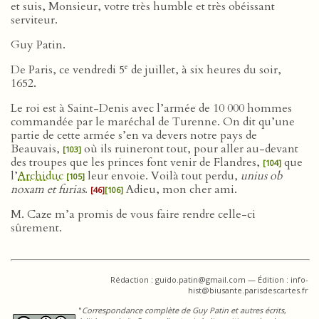
et suis, Monsieur, votre très humble et très obéissant
serviteur.
Guy Patin.
e
De Paris, ce vendredi 5
de juillet, à six heures du soir,
1652.
Le roi est à Saint-Denis avec l’armée de 10 000 hommes
commandée par le maréchal de Turenne. On dit qu’une
partie de cette armée s’en va devers notre pays de
Beauvais,
où ils ruineront tout, pour aller au-devant
[103]
des troupes que les princes font venir de Flandres,
que
[104]
l’
Archiduc
leur envoie. Voilà tout perdu,
unius ob
[105]
noxam et furias
.
Adieu, mon cher ami.
[46]
[106]
M. Caze m’a promis de vous faire rendre celle-ci
sûrement.
Rédaction : guido.patin@gmail.com — Édition : info-
hist@biusante.parisdescartes.fr
"
Correspondance complète de Guy Patin et autres écrits
,