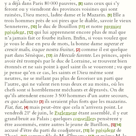
y a déjà dans Paris 80 000 pauvres,
sans ceux qui s’y
[8]
feront ou y viendront des provinces voisines qui sont
ruinées, Dieu merci, ladite dame et le Mazarin.
Elle a
[9]
trois hommes près de soi pires que le diable, savoir le vieux
Senneterre,
le duc de Bouillon
et notre
premier
[10]
[11]
président
,
qui lui apprennent encore plus de mal que
[12]
n’a jamais fait ce fourbe italien. Enfin, si vous voulez que
je vous le dise en peu de mots, la bonne dame
superat et
crescit malis, iraque nostra fruitur
,
comme il est quelque
[2]
part dans Sénèque,
in Hercule furente
. Les princes, après
[13]
avoir été trompés par le duc de Lorraine, se trouvent bien
étonnés et ne sais point à quel saint ils se voueront ; vu que
je pense qu’en ce cas, les saints et Dieu même sont
neutres, ne se mêlant pas plus de favoriser un parti que
l’autre, qui ne valent rien tous deux et au moins, où les
chefs sont si horriblement méchants et dépravés. On dit
qu’ils attendent encore 3 500 hommes d’un autre secours,
ex quo adiuncto
ils seraient plus forts que les mazarins.
[3]
Fiat, fiat
,
mais peut-être que cela n’arrivera point. Le
[4]
e
vendredi 21
de juin, le
Parlement
étant assemblé, il y eut
grand bruit au Palais ; quelques
conseillers
pensèrent y
être assommés, entre autres le jeune de Barillon,
[5]
[14]
accusé d’être du parti du coadjuteur,
le
président
de
[15]