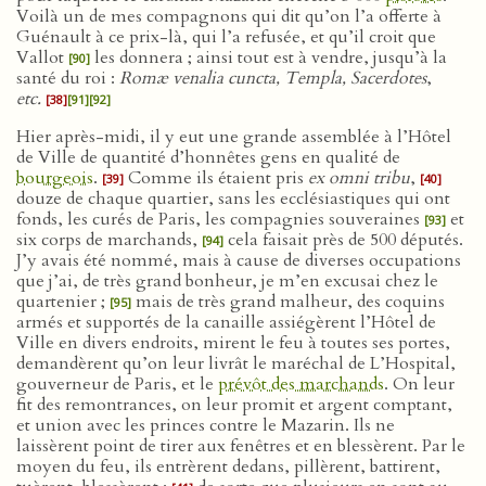
Voilà un de mes compagnons qui dit qu’on l’a offerte à
Guénault à ce prix-là, qui l’a refusée, et qu’il croit que
Vallot
les donnera ; ainsi tout est à vendre, jusqu’à la
[90]
santé du roi :
Romæ venalia cuncta, Templa, Sacerdotes
,
etc.
[38]
[91]
[92]
Hier après-midi, il y eut une grande assemblée à l’Hôtel
de Ville de quantité d’honnêtes gens en qualité de
bourgeois
.
Comme ils étaient pris
ex omni tribu
,
[39]
[40]
douze de chaque quartier, sans les ecclésiastiques qui ont
fonds, les curés de Paris, les compagnies souveraines
et
[93]
six corps de marchands,
cela faisait près de 500 députés.
[94]
J’y avais été nommé, mais à cause de diverses occupations
que j’ai, de très grand bonheur, je m’en excusai chez le
quartenier ;
mais de très grand malheur, des coquins
[95]
armés et supportés de la canaille assiégèrent l’Hôtel de
Ville en divers endroits, mirent le feu à toutes ses portes,
demandèrent qu’on leur livrât le maréchal de L’Hospital,
gouverneur de Paris, et le
prévôt des marchands
. On leur
fit des remontrances, on leur promit et argent comptant,
et union avec les princes contre le Mazarin. Ils ne
laissèrent point de tirer aux fenêtres et en blessèrent. Par le
moyen du feu, ils entrèrent dedans, pillèrent, battirent,