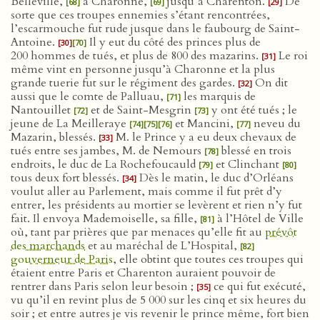
Belleville,
à Charonne,
jusqu’à Charenton.
De
[68]
[69]
[29]
sorte que ces troupes ennemies s’étant rencontrées,
l’escarmouche fut rude jusque dans le faubourg de Saint-
Antoine.
Il y eut du côté des princes plus de
[30]
[70]
200 hommes de tués, et plus de 800 des mazarins.
Le roi
[31]
même vint en personne jusqu’à Charonne et la plus
grande tuerie fut sur le régiment des gardes.
On dit
[32]
aussi que le comte de Palluau,
les marquis de
[71]
Nantouillet
et de Saint-Mesgrin
y ont été tués ; le
[72]
[73]
jeune de La Meilleraye
et Mancini,
neveu du
[74]
[75]
[76]
[77]
Mazarin, blessés.
M. le Prince y a eu deux chevaux de
[33]
tués entre ses jambes, M. de Nemours
blessé en trois
[78]
endroits, le duc de La Rochefoucauld
et Clinchant
[79]
[80]
tous deux fort blessés.
Dès le matin, le duc d’Orléans
[34]
voulut aller au Parlement, mais comme il fut prêt d’y
entrer, les présidents au mortier se levèrent et rien n’y fut
fait. Il envoya Mademoiselle, sa fille,
à l’Hôtel de Ville
[81]
où, tant par prières que par menaces qu’elle fit au
prévôt
des marchands
et au maréchal de L’Hospital,
[82]
gouverneur de Paris
, elle obtint que toutes ces troupes qui
étaient entre Paris et Charenton auraient pouvoir de
rentrer dans Paris selon leur besoin ;
ce qui fut exécuté,
[35]
vu qu’il en revint plus de 5 000 sur les cinq et six heures du
soir ; et entre autres je vis revenir le prince même, fort bien