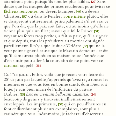
attendront point puisqu’ils sont les plus faibles.
Sans
[22]
doute que les troupes des princes reculeront pour éviter ce
fâcheux
rencontre
, ou devers Étampes,
ou devers
[49]
Chartres,
ou dans le Perche ;
voire même
plutôt, elles
[50]
se dissiperont entièrement, principalement s’il est vrai ce
que l’on dit, que la paix soit faite, ou au moins qu’elle ne
tienne plus qu’à un filet ; savoir que M. le Prince
[51]
voyant ses forces trop petites, a fait sa paix, qu’il a signée
et que depuis, tous les présidents au mortier ont signée
pareillement. Il n’y a que le duc d’Orléans
qui ne la
[52]
veut point signer à cause que le Mazarin demeure ; et dit
qu’il demeurera plutôt en sa maison toute l’année que
d’en sortir pour aller à la cour, afin de ne point voir ce
cardinal
rappelé.
[23]
er
Ce 1
de juillet
. Enfin, voilà que je reçois votre lettre du
e
25
de juin par laquelle j’apprends qu’avez reçu toutes les
miennes et que vous êtes en bonne santé, dont Dieu soit
loué. Je suis bien marri de l’infortune du pauvre
Barbier,
hæc est civilium bellorum calamitas
,
[53]
[24]
beaucoup de gens s’y trouvent malheureusement
enveloppés. Les imprimeurs,
qui en peu d’heures en
[54]
font et distribuent plusieurs exemplaires, sont plus à
craindre que tous ; néanmoins, je tâcherai d’observer à