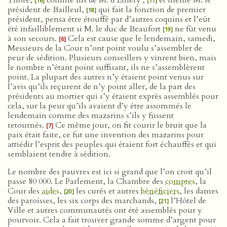
Thoré,
comme fils de M. d’Émery ;
et même M. le
[16]
[17]
président de Bailleul,
qui fait la fonction de premier
[18]
président, pensa être étouffé par d’autres coquins et l’eût
été infailliblement si M. le duc de Beaufort
ne fût venu
[19]
à son secours.
Cela est cause que le lendemain, samedi,
[6]
Messieurs de la Cour n’ont point voulu s’assembler de
peur de sédition. Plusieurs conseillers y vinrent bien, mais
le nombre n’étant point suffisant, ils ne s’assemblèrent
point. La plupart des autres n’y étaient point venus sur
l’avis qu’ils reçurent de n’y point aller, de la part des
présidents au mortier qui s’y étaient exprès assemblés pour
cela, sur la peur qu’ils avaient d’y être assommés le
lendemain comme des mazarins s’ils y fussent
retournés.
Ce même jour, on fit courir le bruit que la
[7]
paix était faite, ce fut une invention des mazarins pour
attiédir l’esprit des peuples qui étaient fort échauffés et qui
semblaient tendre à sédition.
Le nombre des pauvres est ici si grand que l’on croit qu’il
passe 80 000. Le Parlement, la Chambre des
comptes
, la
Cour des
aides
,
les curés et autres
bénéficiers
, les dames
[20]
des paroisses, les six corps des marchands,
l’Hôtel de
[21]
Ville et autres communautés ont été assemblés pour y
pourvoir. Cela a fait trouver grande somme d’argent pour