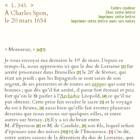
<
>
L. 343.
Codes couleur
À Charles Spon,
Citer cette lettre
Imprimer cette lettre
le 20 mars 1654
Imprimer cette lettre avec ses notes
< Monsieur, >
[a]
[1]
e
Je vous envoyai ma dernière le 10
de mars. Depuis ce
temps-là, nous apprenons ici que le duc de Lorraine
fut
[2]
e
arrêté prisonnier dans Bruxelles
le 26
de février, qui
[3]
était un jeudi ; que les Espagnols se sont saisis de son
argent, de ses pierreries et de toutes ses
nippes
qui sont très
bonnes ; que dès qu’il fut arrêté, il parut fort étonné et pria
fort qu’on le fît parler à l’
Archiduc
Léopold,
ce qu’il ne
[4]
put obtenir. Cette prise fait reculer le sacre
et le voyage
[5]
du roi à Reims,
aussi bien qu’elle fait avorter plusieurs
[6]
desseins que nous avions sur quelques villes, et entre
autres sur Stenay.
Il y a ici du bruit entre
[7]
M. d’Épernon
et M. de Candale,
son fils, lequel refuse
[8]
[9]
d’épouser une des nièces
de l’Éminence.
On dit,
[10]
[11]
[1]
entre autres causes de la détention du duc de Lorraine, que