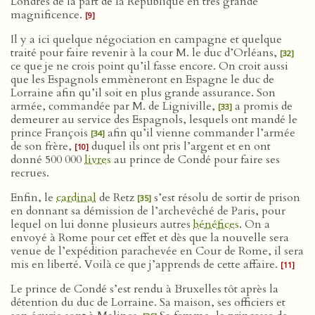
Londres de la part de la République en très grande
magnificence.
[9]
Il y a ici quelque négociation en campagne et quelque
traité pour faire revenir à la cour M. le duc d’Orléans,
[32]
ce que je ne crois point qu’il fasse encore. On croit aussi
que les Espagnols emmèneront en Espagne le duc de
Lorraine afin qu’il soit en plus grande assurance. Son
armée, commandée par M. de Ligniville,
a promis de
[33]
demeurer au service des Espagnols, lesquels ont mandé le
prince François
afin qu’il vienne commander l’armée
[34]
de son frère,
duquel ils ont pris l’argent et en ont
[10]
donné 500 000
livres
au prince de Condé pour faire ses
recrues.
Enfin, le
cardinal
de Retz
s’est résolu de sortir de prison
[35]
en donnant sa démission de l’archevêché de Paris, pour
lequel on lui donne plusieurs autres
bénéfices
. On a
envoyé à Rome pour cet effet et dès que la nouvelle sera
venue de l’expédition parachevée en Cour de Rome, il sera
mis en liberté. Voilà ce que j’apprends de cette affaire.
[11]
Le prince de Condé s’est rendu à Bruxelles tôt après la
détention du duc de Lorraine. Sa maison, ses officiers et