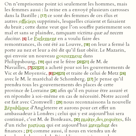
On n’emprisonne point ici seulement les hommes, mais
les femmes aussi : la reine en a envoyé plusieurs carrosses
dans la Bastille ;
ce sont des femmes de ces élus et
[17]
autres
officiers
supprimés, lesquelles criaient et faisaient
du bruit ; cette dame veut que l’on souffre patiemment son
mal et sans se plaindre,
tamquam victima quæ ad necem
ducitur
.
Le
Parlement
en a voulu faire des
[6]
remontrances, ils ont été au Louvre,
on leur a fermé la
[18]
porte au nez et leur a été dit qu’il faut obéir. Le Mazarin,
qui envoie un nouveau
gouverneur
dans
Philippsbourg,
qui est le frère
de M. de
[19]
[20]
[21]
Navailles,
a acheté pour soi les gouvernements de
[7]
[22]
[23]
Vic et de Moyenvic,
et traite de celui de Metz
[8]
[24]
[25]
[26]
avec le M. le maréchal de Schomberg.
Je pense qu’il
[27]
prendra tous les gouvernements des places de cette
province de Lorraine
afin qu’il en puisse être assuré et
[28]
en répondre à soi-même en cas de nécessité. Notre accord
est fait avec Cromwell :
nous reconnaissons la nouvelle
[29]
République
d’Angleterre et aurons pour cet effet un
ambassadeur à Londres ; celui qui y est aujourd’hui sera
continué, c’est M. de Bordeaux,
maître des requêtes
, fils
[30]
d’un riche
partisan
qui est aujourd’hui
intendant
des
finances ;
comme aussi, il nous en viendra un de
[31]