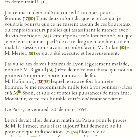
en demeurait là.
[16]
J’ai ce matin demandé du conseil à un mari pour sa
femme.
Tous deux m’ont dit que je prisse qui je
[17]
[50]
voudrais pourvu que ce ne fussent aucun de ces bourreaux
ou empoisonneurs publics qui assassinent le monde avec
du vin émétique.
Cette réponse m’a fort étonné, vu que
[51]
je ne leur ai jamais parlé de cette drogue ni en bien, ni en
mal. Là-dessus nous avons accordé d’avoir M. Riolan
et
[52]
M. Merlet,
ce qui a été exécuté, et heureusement.
[53]
J’ai vu ici un de vos libraires de Lyon légèrement malade,
nommé M. Rigaud
(frère de notre marchand qui nous a
[54]
promis d’imprimer notre manuscrit de feu
M. Hofmann),
lequel je trouve fort honnête
[18]
[55]
homme. Je me recommande mille fois à vos bonnes grâces
lle
et à
M
Spon, et suis de toutes les puissances de mon âme,
Monsieur, votre très humble et très obéissant serviteur,
e
De Paris, ce vendredi 20
de mars 1654.
Le roi devait aller demain matin au Palais pour le procès
de M. le Prince, mais il est aujourd’hui demeuré au lit
pour quelque indisposition.
Notre vieux
[19]
[56]