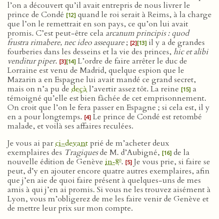
l’on a découvert qu’il avait entrepris de nous livrer le
prince de Condé
quand le roi serait à Reims, à la charge
[12]
que l’on le remettrait en son pays, ce qu’on lui avait
promis. C’est peut-être cela
arcanum principis : quod
frustra rimabere, nec ideo assequare
;
il y a de grandes
[2]
[13]
fourberies dans les desseins et la vie des princes,
hic et alibi
venditur piper
.
L’ordre de faire arrêter le duc de
[3]
[14]
Lorraine est venu de Madrid, quelque espion que le
Mazarin a en Espagne lui avait mandé ce grand secret,
mais on n’a pu de
deçà
l’avertir assez tôt. La reine
a
[15]
témoigné qu’elle est bien fâchée de cet emprisonnement.
On croit que l’on le fera passer en Espagne ; si cela est, il y
en a pour longtemps.
Le prince de Condé est retombé
[4]
malade, et voilà ses affaires reculées.
Je vous ai par
ci-devant
prié de m’acheter deux
exemplaires des
Tragiques
de M. d’Aubigné,
de la
[16]
o
nouvelle édition de Genève
in‑8
.
Je vous prie, si faire se
[5]
peut, d’y en ajouter encore quatre autres exemplaires, afin
que j’en aie de quoi faire présent à quelques-uns de mes
amis à qui j’en ai promis. Si vous ne les trouvez aisément à
Lyon, vous m’obligerez de me les faire venir de Genève et
de mettre leur prix sur mon compte.