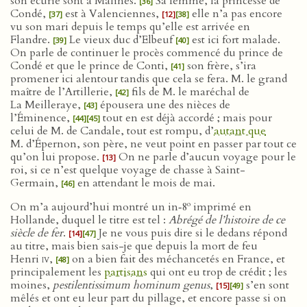
son écurie sont à Malines.
Sa femme, la princesse de
[36]
Condé,
est à Valenciennes,
elle n’a pas encore
[37]
[12]
[38]
vu son mari depuis le temps qu’elle est arrivée en
Flandre.
Le vieux duc d’Elbeuf
est ici fort malade.
[39]
[40]
On parle de continuer le procès commencé du prince de
Condé et que le prince de Conti,
son frère, s’ira
[41]
promener ici alentour tandis que cela se fera. M. le grand
maître de l’Artillerie,
fils de M. le maréchal de
[42]
La Meilleraye,
épousera une des nièces de
[43]
l’Éminence,
tout en est déjà accordé ; mais pour
[44]
[45]
celui de M. de Candale, tout est rompu, d’
autant que
M. d’Épernon, son père, ne veut point en passer par tout ce
qu’on lui propose.
On ne parle d’aucun voyage pour le
[13]
roi, si ce n’est quelque voyage de chasse à Saint-
Germain,
en attendant le mois de mai.
[46]
o
On m’a aujourd’hui montré un in‑8
imprimé en
Hollande, duquel le titre est tel :
Abrégé de l’histoire de ce
siècle de fer
.
Je ne vous puis dire si le dedans répond
[14]
[47]
au titre, mais bien sais-je que depuis la mort de feu
Henri
iv
,
on a bien fait des méchancetés en France, et
[48]
principalement les
partisans
qui ont eu trop de crédit ; les
moines,
pestilentissimum hominum genus
,
s’en sont
[15]
[49]
mêlés et ont eu leur part du pillage, et encore passe si on