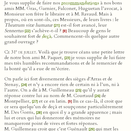
Je vous supplie de faire nos
recommandations
à nos bons
amis MM. Gras, Garnier, Falconet, Huguetan l’avocat, à
Monsieur son frère le libraire et à M. Ravaud. Mais à
propos, où en sont-ils, ces Messieurs, de leurs livres : le
Theatrum vitæ humanæ
est-il fort avancé, leur
[21]
Sennertus
s’achève-t-il ?
Beaucoup de gens le
[22]
[8]
souhaitent fort de
deçà
. Commencent-ils quelque autre
grand ouvrage ?
e
Ce 31
de juillet
. Voilà que je trouve céans une petite lettre
de notre bon ami M. Paquet,
je vous supplie de lui faire
[23]
mes très humbles recommandations et de le remercier de
la bonté qu’il a eue de m’écrire.
On parle ici fort diversement des sièges d’Arras et de
Stenay,
et n’y a encore rien de certain ni à l’un, ni à
[24]
l’autre. On a dit à M. Guillemeau
qu’il y aurait
[25]
réponse contre lui au nom de M. Courtaud
de
[26]
Montpellier,
et ce en latin.
En ce cas-là, il croit que
[27]
[9]
ce sera quelqu’un de deçà et soupçonne particulièrement
M. Des Gorris,
en quoi il y a grande apparence ; mais
[28]
lui et ceux qui lui donneront des mémoires ne
manqueront point de vives et fortes réponses.
M. Guillemeau croit que c’est Guénault
qui met les
[29]