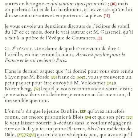
autres en besogne
et qui tantum opus promovet
;
mais
[10]
on parlera à lui et de lui hardiment, et les vérités qu’on lui
dira seront cuisantes et emporteront la pièce.
[11]
Je vous envoie un deuxième discours de l’éclipse de soleil
e
du 12
de ce mois, dont le vrai auteur est M. Gassendi, qu’il
a fait à la prière de l’évêque de Coutances.
[3]
d
Ce 2
d’août
. Une dame de qualité me vient de dire à
l’oreille, en me serrant la main,
Arras est perdue pour la
France et le roi revient à Paris
.
Dans le dernier paquet que j’ai donné pour vous être rendu
à Lyon par M. Borde
franc de
port
, vous y trouverez un
[30]
petit paquet pour être envoyé à M. Volckamer
à
[31]
Nuremberg,
lequel je vous recommande à votre loisir ;
[32]
je ne sais si dans ma dernière je vous en ai fait mention, il
me semble que non.
L’on m’a dit que le jeune Bauhin,
qu’avez autrefois
[33]
connu, est encore prisonnier à Blois
et que son père
[34]
[35]
le veut laisser pourrir là-dedans sans le vouloir dégager ni
tirer de là. Il y a ici un jeune Platerus, fils d’un médecin de
Bâle,
qui en est arrivé depuis peu, qui avoue qu’il
[36]
[37]
[38]