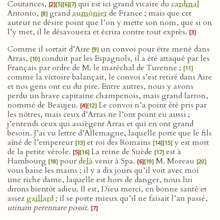
Coutances,
qui est ici grand vicaire du
cardinal
[2]
[5]
[6]
[7]
Antonio,
grand
aumônier
de France ; mais que cet
[8]
auteur ne désire point que l’on y mette son nom, que si on
l’y met, il le désavouera et écrira contre tout exprès.
[3]
Comme il sortait d’Aire
un convoi pour être mené dans
[9]
Arras,
conduit par les Espagnols, il a été attaqué par les
[10]
Français par ordre de M. le maréchal de Turenne ;
[11]
comme la victoire balançait, le convoi s’est retiré dans Aire
et nos gens ont eu du pire. Entre autres, nous y avons
perdu un brave capitaine champenois, mais grand larron,
nommé de Beaujeu.
Le convoi n’a point été pris par
[4]
[12]
les nôtres, mais ceux d’Arras ne l’ont point eu aussi ;
j’entends ceux qui assiègent Arras et qui en ont grand
besoin. J’ai vu lettre d’Allemagne, laquelle porte que le fils
aîné de l’empereur
et roi des Romains
y est mort
[13]
[14]
[15]
de la petite vérole.
La reine de Suède
est à
[5]
[16]
[17]
Hambourg
pour
delà
venir à Spa.
M. Moreau
[18]
[6]
[19]
[20]
vous baise les mains ; il y a dix jours qu’il voit avec moi
une riche dame, laquelle est hors de danger, nous lui
dirons bientôt adieu. Il est, Dieu merci, en bonne santé et
assez
gaillard
; il se porte mieux qu’il ne faisait l’an passé,
utinam perennare possit
.
[7]