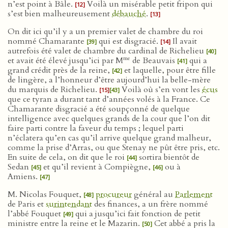
n’est point à Bâle.
Voilà un misérable petit fripon qui
[12]
s’est bien malheureusement
débauché
.
[13]
On dit ici qu’il y a un premier valet de chambre du roi
nommé Chamarante
qui est disgracié.
Il avait
[39]
[14]
autrefois été valet de chambre du cardinal de Richelieu
[40]
me
et avait été élevé jusqu’ici par M
de Beauvais
qui a
[41]
grand crédit près de la reine,
et laquelle, pour être fille
[42]
de lingère, a l’honneur d’être aujourd’hui la belle-mère
du marquis de Richelieu.
Voilà où s’en vont les
écus
[15]
[43]
que ce tyran a durant tant d’années volés à la France. Ce
Chamarante disgracié a été soupçonné de quelque
intelligence avec quelques grands de la cour que l’on dit
faire parti contre la faveur du temps ; lequel parti
n’éclatera qu’en cas qu’il arrive quelque grand malheur,
comme la prise d’Arras, ou que Stenay ne pût être pris, etc.
En suite de cela, on dit que le roi
sortira bientôt de
[44]
Sedan
et qu’il revient à Compiègne,
ou à
[45]
[46]
Amiens.
[47]
M. Nicolas Fouquet,
procureur
général au
Parlement
[48]
de Paris et
surintendant
des finances, a un frère nommé
l’abbé Fouquet
qui a jusqu’ici fait fonction de petit
[49]
ministre entre la reine et le Mazarin.
Cet abbé a pris la
[50]