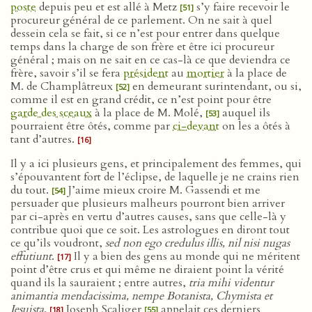
poste
depuis peu et est allé à Metz
s’y faire recevoir le
[51]
procureur général de ce parlement. On ne sait à quel
dessein cela se fait, si ce n’est pour entrer dans quelque
temps dans la charge de son frère et être ici procureur
général ; mais on ne sait en ce cas-là ce que deviendra ce
frère, savoir s’il se fera
président
au
mortier
à la place de
M. de Champlâtreux
en demeurant surintendant, ou si,
[52]
comme il est en grand crédit, ce n’est point pour être
garde des sceaux
à la place de M. Molé,
auquel ils
[53]
pourraient être ôtés, comme par
ci-devant
on les a ôtés à
tant d’autres.
[16]
Il y a ici plusieurs gens, et principalement des femmes, qui
s’épouvantent fort de l’éclipse, de laquelle je ne crains rien
du tout.
J’aime mieux croire M. Gassendi et me
[54]
persuader que plusieurs malheurs pourront bien arriver
par ci-après en vertu d’autres causes, sans que celle-là y
contribue quoi que ce soit. Les astrologues en diront tout
ce qu’ils voudront,
sed non ego credulus illis, nil nisi nugas
effutiunt
.
Il y a bien des gens au monde qui ne méritent
[17]
point d’être crus et qui même ne diraient point la vérité
quand ils la sauraient ; entre autres,
tria mihi videntur
animantia mendacissima, nempe Botanista, Chymista et
Iesuista
.
Joseph Scaliger
appelait ces derniers
[18]
[55]