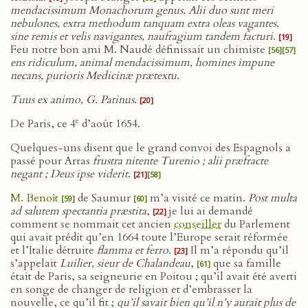
mendacissimum Monachorum genus. Alii duo sunt meri
nebulones, extra methodum tanquam extra oleas vagantes,
sine remis et velis navigantes, naufragium tandem facturi
.
[19]
Feu notre bon ami M. Naudé définissait un chimiste
[56]
[57]
ens ridiculum, animal mendacissimum, homines impune
necans, purioris Medicinæ prætextu
.
Tuus ex animo, G. Patinus
.
[20]
e
De Paris, ce 4
d’août 1654.
Quelques-uns disent que le grand convoi des Espagnols a
passé pour Arras
frustra nitente Turenio ; alii præfracte
negant ; Deus ipse viderit
.
[21]
[58]
M. Benoît
de Saumur
m’a visité ce matin.
Post multa
[59]
[60]
ad salutem spectantia præstita
,
je lui ai demandé
[22]
comment se nommait cet ancien
conseiller
du Parlement
qui avait prédit qu’en 1664 toute l’Europe serait réformée
et l’Italie détruite
flamma et ferro
.
Il m’a répondu qu’il
[23]
s’appelait
Luilier, sieur de Chalandeau
,
que sa famille
[61]
était de Paris, sa seigneurie en Poitou ; qu’il avait été averti
en songe de changer de religion et d’embrasser la
nouvelle, ce qu’il fit ;
qu’il savait bien qu’il n’y aurait plus de