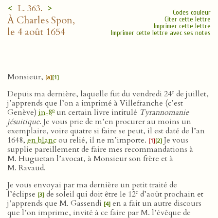
<
>
L. 363.
Codes couleur
À Charles Spon,
Citer cette lettre
Imprimer cette lettre
le 4 août 1654
Imprimer cette lettre avec ses notes
Monsieur,
[a]
[1]
e
Depuis ma dernière, laquelle fut du vendredi 24
de juillet,
j’apprends que l’on a imprimé à Villefranche (c’est
o
Genève)
in‑8
un certain livre intitulé
Tyrannomanie
jésuitique
. Je vous prie de m’en procurer au moins un
exemplaire, voire quatre si faire se peut, il est daté de l’an
1648,
en blanc
ou relié, il ne m’importe.
Je vous
[1]
[2]
supplie pareillement de faire mes recommandations à
M. Huguetan l’avocat, à Monsieur son frère et à
M. Ravaud.
Je vous envoyai par ma dernière un petit traité de
e
l’éclipse
de soleil qui doit être le 12
d’août prochain et
[3]
j’apprends que M. Gassendi
en a fait un autre discours
[4]
que l’on imprime, invité à ce faire par M. l’évêque de