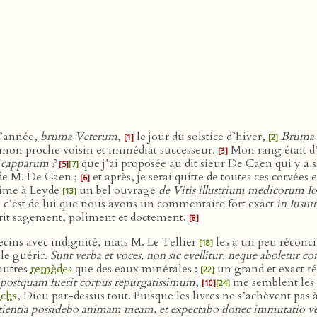
 l’année,
bruma Veterum
,
le jour du solstice d’hiver,
Bruma 
[1]
[2]
mon proche voisin et immédiat successeur.
Mon rang était d’
[3]
 capparum ?
que j’ai proposée au dit sieur De Caen qui y a sat
[5]
[7]
e M. De Caen ;
et après, je serai quitte de toutes ces corvées
[6]
ime à Leyde
un bel ouvrage
de Vitis illustrium medicorum I
[13]
; c’est de lui que nous avons un commentaire fort exact
in Iusi
écrit sagement, poliment et doctement.
[8]
ecins avec indignité, mais M. Le Tellier
les a un peu réconcil
[18]
le guérir.
Sunt verba et voces, non sic evellitur, neque aboletur 
’autres
remèdes
que des eaux minérales :
un grand et exact r
[22]
s, postquam fuerit corpus repurgatissimum
,
me semblent les r
[10]
[24]
chs
, Dieu par-dessus tout. Puisque les livres ne s’achèvent pas 
tientia possidebo animam meam, et expectabo donec immutatio ve