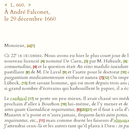
<
>
L. 660.
À André Falconet,
le 29 décembre 1660
Monsieur,
[a]
[1]
e
Ce 22
de décembre
. Nous avons eu hier le plus court jour de
nouveau licencié
nommé De Caen,
par M. Hubault,
[4]
[5]
[6]
consuetudine
,
et la question était
An vino madidis iusculum
[4]
pastillaire
de M. De Laval
et l’autre pour le doctorat
d
[8]
[9]
[10]
purgantium medicamentorum viribus et natura
.
On impr
[7]
[12]
Lübeck,
fort savant homme, qui est mort depuis trois ans 
[15]
si grand nombre d’écrivains qui barbouillent le papier, il a 
Le
cardinal
se porte un peu mieux. Il avait chassé ses méd
[17]
prochain d’aller à Bourbon
lui-même, de l’y mener et de 
[19]
artes quam Guenaldicæ requiruntur
,
et il faut à cela d
[9]
[20]
[21]
Mazarin n’a point et n’aura jamais,
frequens lactis asini potu
requiruntur, etc
.,
mais comme disent les faiseurs d’
almana
[11]
J’attendrai ceux-là et les autres tant qu’il plaira à Dieu :
in pa