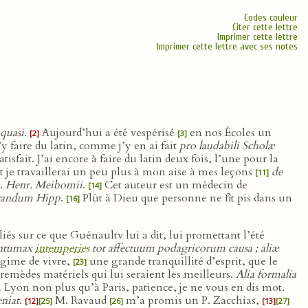
Codes couleur
Citer cette lettre
Imprimer cette lettre
Imprimer cette lettre avec ses notes
quasi
.
Aujourd’hui a été vespérisé
en nos Écoles un
[2]
[3]
y faire du latin, comme j’y en ai fait
pro laudabili Scholæ
isfait. J’ai encore à faire du latin deux fois, l’une pour la
 et je travaillerai un peu plus à mon aise à mes leçons
de
[11]
o. Henr. Meibomii
.
Cet auteur est un médecin de
[14]
urandum Hipp
.
Plût à Dieu que personne ne fît pis dans un
[16]
iés sur ce que Guénaultv lui a dit, lui promettant l’été
contumax
intemperies
tot affectuum podagricorum causa ; aliæ
égime de vivre,
une grande tranquillité d’esprit, que le
[23]
emèdes matériels qui lui seraient les meilleurs.
Alia formalia
à Lyon non plus qu’à Paris, patience, je ne vous en dis mot.
niat
.
M. Ravaud
m’a promis un P. Zacchias,
[12]
[25]
[26]
[13]
[27]