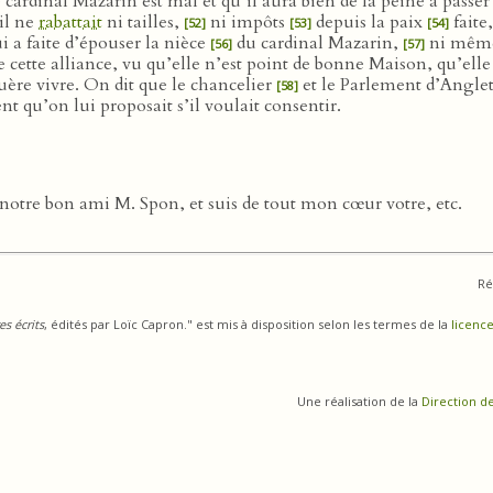
e cardinal Mazarin est mal et qu’il aura bien de la peine à passe
’il ne
rabattait
ni tailles,
ni impôts
depuis la paix
faite
[52]
[53]
[54]
i a faite d’épouser la nièce
du cardinal Mazarin,
ni même 
[56]
[57]
 cette alliance, vu qu’elle n’est point de bonne Maison, qu’elle e
ère vivre. On dit que le chancelier
et le Parlement d’Angle
[58]
 qu’on lui proposait s’il voulait consentir.
 notre bon ami M. Spon, et suis de tout mon cœur votre, etc.
Ré
s écrits
, édités par Loïc Capron." est mis à disposition selon les termes de la
licence
Une réalisation de la
Direction d