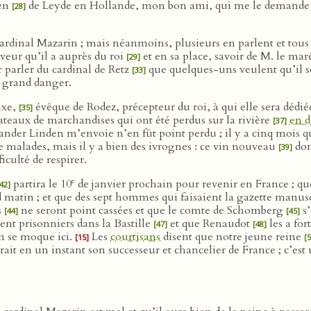
den
de Leyde en Hollande, mon bon ami, qui me le demande et à
[28]
cardinal Mazarin ; mais néanmoins, plusieurs en parlent et tous 
aveur qu’il a auprès du roi
et en sa place, savoir de M. le mar
[29]
er parler du cardinal de Retz
que quelques-uns veulent qu’il soi
[33]
en grand danger.
ixe,
évêque de Rodez, précepteur du roi, à qui elle sera dédiée
[35]
ateaux de marchandises qui ont été perdus sur la rivière
en d
[37]
nder Linden m’envoie n’en fût point perdu ; il y a cinq mois qu’i
e malades, mais il y a bien des ivrognes : ce vin nouveau
don
[39]
ficulté de respirer.
e
partira le 10
de janvier prochain pour revenir en France ; que 
42]
 matin ; et que des sept hommes qui faisaient la gazette manuscr
s
ne seront point cassées et que le comte de Schomberg
s’
[44]
[45]
ent prisonniers dans la Bastille
et que Renaudot
les a for
[47]
[48]
n se moque ici.
Les
courtisans
disent que notre jeune reine
[15]
[5
t en un instant son successeur et chancelier de France ; c’est un