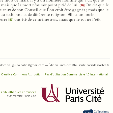
r le mois de mars. Il y a un honnête homme qui a dit que le
, mais que la mort n’aurait point pitié de lui.
On dit que le
[16]
ceux de son Conseil que l’on croit être gagnés ; mais que le
st italienne et de différente religion. Elle a un oncle
terre
ont été de ce même avis, mais que le roi ne l’eût
[59]
daction : guido.patin@gmail.com — Édition : info-hist@biusante.parisdescartes.fr
 Creative Commons Attribution - Pas d’Utilisation Commerciale 4.0 International
.
es bibliothèques et musées
d'Université Paris Cité