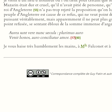
Je viens d’un lieu d’honneur où l’on tient pour certain que l
Mazarin était dur et cruel, qu’il n’avait pitié de personne, qu
roi d’Angleterre
n’a pas trop rejeté la proposition qu’on lu
[55]
peuple d’Angleterre est cause de ce refus, qui ne veut point de
puissant véritablement, mais apparemment il ne peut plus gu
point refusée, se sentant ébloui de la somme immense d’argent
Aurea sunt vere nunc sæcula : plurimus auro
Venit honos, auro conciliatur amor
.
[17]
[60]
lle
Je vous baise très humblement les mains, à
M
Falconet et à
"
Correspondance complète de Guy Patin et autre