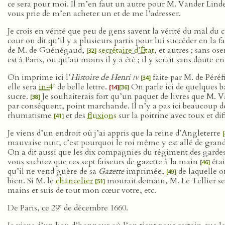
ce sera pour moi. Il m’en faut un autre pour M. Vander Lin
vous prie de m’en acheter un et de me l’adresser.
Je crois en vérité que peu de gens savent la vérité du mal du 
cour on dit qu’il y a plusieurs partis pour lui succéder en la f
de M. de Guénégaud,
secrétaire d’État
, et autres ; sans os
[32]
est à Paris, ou qu’au moins il y a été ; il y serait sans doute 
On imprime ici l’
Histoire de Henri
iv
faite par M. de Péréf
[34]
o
elle sera
in‑4
de belle lettre.
On parle ici de quelques b
[14]
[36]
sucre.
Je souhaiterais fort qu’un paquet de livres que M. Va
[38]
par conséquent, point marchande. Il n’y a pas ici beaucoup d
rhumatisme
et des
fluxions
sur la poitrine avec toux et dif
[41]
Je viens d’un endroit où j’ai appris que la reine d’Angleterre
[
mauvaise nuit, c’est pourquoi le roi même y est allé de grand
On a dit aussi que les dix compagnies du régiment des garde
vous sachiez que ces sept faiseurs de gazette à la main
étai
[46]
qu’il ne vend guère de sa
Gazette
imprimée,
de laquelle o
[49]
bien. Si M. le
chancelier
mourait demain, M. Le Tellier serai
[51]
mains et suis de tout mon cœur votre, etc.
e
De Paris, ce 29
de décembre 1660.