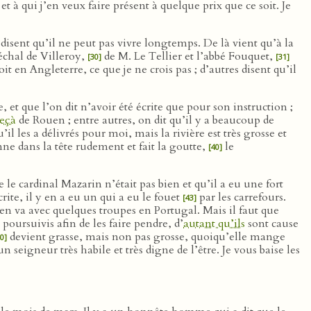
 qui j’en veux faire présent à quelque prix que ce soit. Je
disent qu’il ne peut pas vivre longtemps. De là vient qu’à la
échal de Villeroy,
de M. Le Tellier et l’abbé Fouquet,
[30]
[31]
t en Angleterre, ce que je ne crois pas ; d’autres disent qu’il
, et que l’on dit n’avoir été écrite que pour son instruction ;
eçà
de Rouen ; entre autres, on dit qu’il y a beaucoup de
l les a délivrés pour moi, mais la rivière est très grosse et
ne dans la tête rudement et fait la goutte,
le
[40]
le cardinal Mazarin n’était pas bien et qu’il a eu une fort
ite, il y en a eu un qui a eu le fouet
par les carrefours.
[43]
en va avec quelques troupes en Portugal. Mais il faut que
t poursuivis afin de les faire pendre, d’
autant qu’ils
sont cause
devient grasse, mais non pas grosse, quoiqu’elle mange
0]
 seigneur très habile et très digne de l’être. Je vous baise les