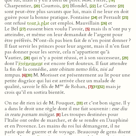
que lui, mais il y en a bien de pires. MM. Piètre,
[19]
Charpentier,
Courtois,
Blondel,
Le Conte
[20]
[21]
[22]
[23]
sont peut-être plus savants que lui, mais il ne leur en doit
guère pour la bonne pratique. Fontaine
et Perrault
[24]
[25]
ont refusé
tout à plat
cet emploi. Mauvillain
et
[26]
Le Bel
eussent bien voulu l’avoir,
mais ils n’ont pu y
[27]
[5]
atteindre, et même on leur demandait de l’argent pour
être préférés. N’ont-ils pas bien fait de n’en point donner ?
Il faut servir les princes pour leur argent, mais il n’en faut
pas donner pour les servir, cela n’appartient qu’à
Vautier,
qui n’y a point réussi, et à son successeur,
[28]
[29]
dont l’
événement
est encore fort douteux. Il faut attendre
la fin de la comédie,
ante obitum nemo felix, nisi ad
tempus
.
M. Morisset est présentement au lit pour une
[6]
[30]
petite disgrâce qui lui est arrivée chez un malade de
me
qualité, savoir le fils de M
de Rohan,
mais je
[7]
[31]
[32]
crois qu’il en sortira bientôt.
On ne dit rien ici de M. Fouquet,
et c’est bon signe. Il y
[33]
a dans le droit une règle dont il me fait souvenir :
esse diu
in reatu pœnam mitigat
.
Les troupes destinées pour
[8]
l’Italie ont ordre de marcher, et de se rendre en Dauphiné
et en Provence. Les mains du roi lui démangent, il ne
parle que de guerre et de voyage. Beaucoup de gens disent