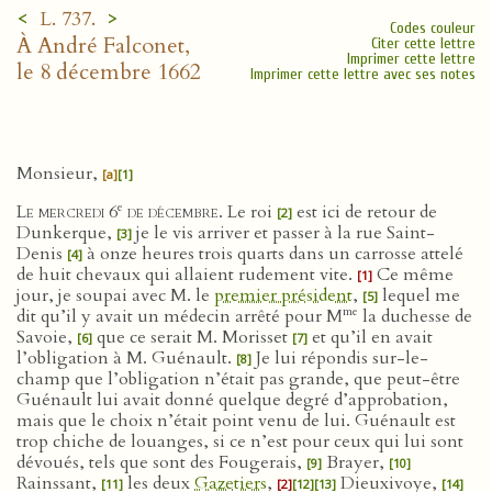
<
>
L. 737.
Codes couleur
À André Falconet,
Citer cette lettre
Imprimer cette lettre
le 8 décembre 1662
Imprimer cette lettre avec ses notes
Monsieur,
[a]
[1]
e
Le mercredi 6
de décembre
. Le roi
est ici de retour de
[2]
Dunkerque,
je le vis arriver et passer à la rue Saint-
[3]
Denis
à onze heures trois quarts dans un carrosse attelé
[4]
de huit chevaux qui allaient rudement vite.
Ce même
[1]
jour, je soupai avec M. le
premier président
,
lequel me
[5]
me
dit qu’il y avait un médecin arrêté pour M
la duchesse de
Savoie,
que ce serait M. Morisset
et qu’il en avait
[6]
[7]
l’obligation à M. Guénault.
Je lui répondis sur-le-
[8]
champ que l’obligation n’était pas grande, que peut-être
Guénault lui avait donné quelque degré d’approbation,
mais que le choix n’était point venu de lui. Guénault est
trop chiche de louanges, si ce n’est pour ceux qui lui sont
dévoués, tels que sont des Fougerais,
Brayer,
[9]
[10]
Rainssant,
les deux
Gazetiers
,
Dieuxivoye,
[11]
[2]
[12]
[13]
[14]