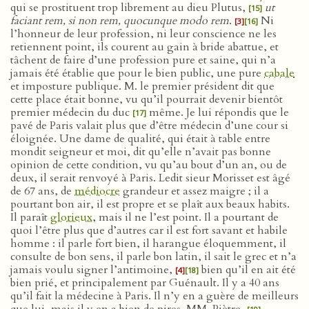
qui se prostituent trop librement au dieu Plutus,
ut
[15]
faciant rem, si non rem, quocunque modo rem
.
Ni
[3]
[16]
l’honneur de leur profession, ni leur conscience ne les
retiennent point, ils courent au gain à bride abattue, et
tâchent de faire d’une profession pure et saine, qui n’a
jamais été établie que pour le bien public, une pure
cabale
et imposture publique. M. le premier président dit que
cette place était bonne, vu qu’il pourrait devenir bientôt
premier médecin du duc
même. Je lui répondis que le
[17]
pavé de Paris valait plus que d’être médecin d’une cour si
éloignée. Une dame de qualité, qui était à table entre
mondit seigneur et moi, dit qu’elle n’avait pas bonne
opinion de cette condition, vu qu’au bout d’un an, ou de
deux, il serait renvoyé à Paris. Ledit sieur Morisset est âgé
de 67 ans, de
médiocre
grandeur et assez maigre ; il a
pourtant bon air, il est propre et se plaît aux beaux habits.
Il paraît
glorieux
, mais il ne l’est point. Il a pourtant de
quoi l’être plus que d’autres car il est fort savant et habile
homme : il parle fort bien, il harangue éloquemment, il
consulte de bon sens, il parle bon latin, il sait le grec et n’a
jamais voulu signer l’antimoine,
bien qu’il en ait été
[4]
[18]
bien prié, et principalement par Guénault. Il y a 40 ans
qu’il fait la médecine à Paris. Il n’y en a guère de meilleurs