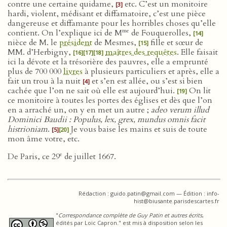
contre une certaine quidame,
etc. C’est un monitoire
[3]
hardi, violent, médisant et diffamatoire, c’est une pièce
dangereuse et diffamante pour les horribles choses qu’elle
me
contient. On l’explique ici de M
de Fouquerolles,
[14]
nièce de M. le
président
de Mesmes,
fille et sœur de
[15]
MM. d’Herbigny,
maîtres des requêtes
. Elle faisait
[16]
[17]
[18]
ici la dévote et la trésorière des pauvres, elle a emprunté
plus de 700 000
livres
à plusieurs particuliers et après, elle a
fait un trou à la nuit
et s’en est allée, ou s’est si bien
[4]
cachée que l’on ne sait où elle est aujourd’hui.
On lit
[19]
ce monitoire à toutes les portes des églises et dès que l’on
en a arraché un, on y en met un autre ;
adeo verum illud
Dominici Baudii : Populus, lex, grex, mundus omnis facit
histrioniam
.
Je vous baise les mains et suis de toute
[5]
[20]
mon âme votre, etc.
e
De Paris, ce 29
de juillet 1667.
Rédaction : guido.patin@gmail.com — Édition : info-
hist@biusante.parisdescartes.fr
"
Correspondance complète de Guy Patin et autres écrits
,
édités par Loïc Capron." est mis à disposition selon les