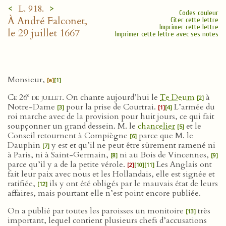
<
>
L. 918.
Codes couleur
À André Falconet,
Citer cette lettre
Imprimer cette lettre
le 29 juillet 1667
Imprimer cette lettre avec ses notes
Monsieur,
[a]
[1]
e
Ce 26
de juillet
. On chante aujourd’hui le
Te Deum
à
[2]
Notre-Dame
pour la prise de Courtrai.
L’armée du
[3]
[1]
[4]
roi marche avec de la provision pour huit jours, ce qui fait
soupçonner un grand dessein. M. le
chancelier
et le
[5]
Conseil retournent à Compiègne
parce que M. le
[6]
Dauphin
y est et qu’il ne peut être sûrement ramené ni
[7]
à Paris, ni à Saint-Germain,
ni au Bois de Vincennes,
[8]
[9]
parce qu’il y a de la petite vérole.
Les Anglais ont
[2]
[10]
[11]
fait leur paix avec nous et les Hollandais, elle est signée et
ratifiée,
ils y ont été obligés par le mauvais état de leurs
[12]
affaires, mais pourtant elle n’est point encore publiée.
On a publié par toutes les paroisses un monitoire
très
[13]
important, lequel contient plusieurs chefs d’accusations