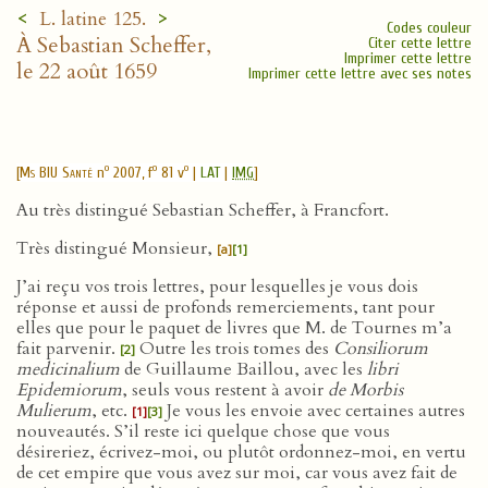
<
>
L. latine 125.
Codes couleur
À Sebastian Scheffer,
Citer cette lettre
Imprimer cette lettre
le 22 août 1659
Imprimer cette lettre avec ses notes
o
o
o
[
Ms BIU Santé
n
2007, f
81 v
|
LAT
|
IMG
]
Au très distingué Sebastian Scheffer, à Francfort.
Très distingué Monsieur,
[a]
[1]
J’ai reçu vos trois lettres, pour lesquelles je vous dois
réponse et aussi de profonds remerciements, tant pour
elles que pour le paquet de livres que M. de Tournes m’a
fait parvenir.
Outre les trois tomes des
Consiliorum
[2]
medicinalium
de Guillaume Baillou, avec les
libri
Epidemiorum
, seuls vous restent à avoir
de Morbis
Mulierum
, etc.
Je vous les envoie avec certaines autres
[1]
[3]
nouveautés. S’il reste ici quelque chose que vous
désireriez, écrivez-moi, ou plutôt ordonnez-moi, en vertu
de cet empire que vous avez sur moi, car vous avez fait de