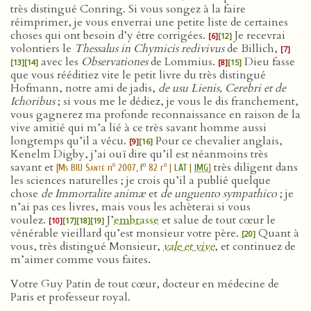
très distingué Conring. Si vous songez à la faire
réimprimer, je vous enverrai une petite liste de certaines
choses qui ont besoin d’y être corrigées.
Je recevrai
[6]
[12]
volontiers le
Thessalus in Chymicis redivivus
de Billich,
[7]
avec les
Observationes
de Lommius.
Dieu fasse
[13]
[14]
[8]
[15]
que vous rééditiez vite le petit livre du très distingué
Hofmann, notre ami de jadis,
de usu Lienis, Cerebri et de
Ichoribus
; si vous me le dédiez, je vous le dis franchement,
vous gagnerez ma profonde reconnaissance en raison de la
vive amitié qui m’a lié à ce très savant homme aussi
longtemps qu’il a vécu.
Pour ce chevalier anglais,
[9]
[16]
Kenelm Digby, j’ai ouï dire qu’il est néanmoins très
savant et
très diligent dans
o
o
o
[
Ms BIU Santé
n
2007, f
82 r
|
LAT
|
IMG
]
les sciences naturelles ; je crois qu’il a publié quelque
chose
de Immortalite animæ
et
de unguento sympathico
; je
n’ai pas ces livres, mais vous les achèterai si vous
voulez.
J’
embrasse
et salue de tout cœur le
[10]
[17]
[18]
[19]
vénérable vieillard qu’est monsieur votre père.
Quant à
[20]
vous, très distingué Monsieur,
vale et vive
, et continuez de
m’aimer comme vous faites.
Votre Guy Patin de tout cœur, docteur en médecine de
Paris et professeur royal.