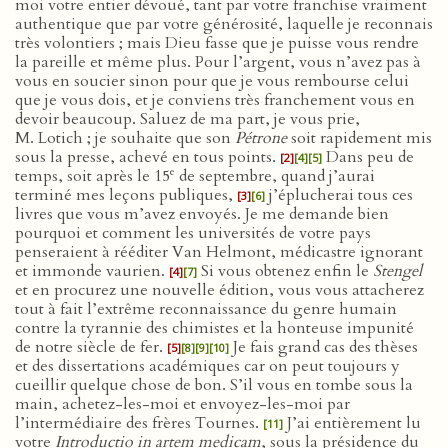
moi votre entier dévoué, tant par votre franchise vraiment
authentique que par votre générosité, laquelle je reconnais
très volontiers ; mais Dieu fasse que je puisse vous rendre
la pareille et même plus. Pour l’argent, vous n’avez pas à
vous en soucier sinon pour que je vous rembourse celui
que je vous dois, et je conviens très franchement vous en
devoir beaucoup. Saluez de ma part, je vous prie,
M. Lotich ; je souhaite que son
Pétrone
soit rapidement mis
sous la presse, achevé en tous points.
Dans peu de
[2]
[4]
[5]
e
temps, soit après le 15
de septembre, quand j’aurai
terminé mes leçons publiques,
j’éplucherai tous ces
[3]
[6]
livres que vous m’avez envoyés. Je me demande bien
pourquoi et comment les universités de votre pays
penseraient à rééditer Van Helmont, médicastre ignorant
et immonde vaurien.
Si vous obtenez enfin le
Stengel
[4]
[7]
et en procurez une nouvelle édition, vous vous attacherez
tout à fait l’extrême reconnaissance du genre humain
contre la tyrannie des chimistes et la honteuse impunité
de notre siècle de fer.
Je fais grand cas des thèses
[5]
[8]
[9]
[10]
et des dissertations académiques car on peut toujours y
cueillir quelque chose de bon. S’il vous en tombe sous la
main, achetez-les-moi et envoyez-les-moi par
l’intermédiaire des frères Tournes.
J’ai entièrement lu
[11]
votre
Introductio in artem medicam
, sous la présidence du