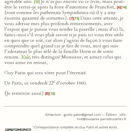
agréable ami.
Je n’ai pas encore vu ce livre, mais peut-
[13]
être le verrai-je après la foire d’automne de Francfort,
[6]
[14]
{tout comme les
pathemata Sympathetica
où il y a une
énorme quantité de sornettes}.
Dans cette attente, je
[7]
[15]
vous adresse mes plus profonds remerciements, avec
l’espoir que je puisse vous rendre la pareille ; mais d’ici là,
faites-moi s’il vous plaît savoir si je puis ici vous être utile
en quoi que ce soit, car alors j’agirai de façon à vous faire
comprendre quel grand cas je fais de vous, moi qui suis
l’adorateur le plus zélé de la famille Horst et de votre
renom.
Vale
, très distingué Monsieur, et aimez celui qui
vous aime en retour,
Guy Patin qui sera vôtre pour l’éternité.
e
De Paris, ce vendredi 22
d’octobre 1660.
{Je remercie aussi}
[8]
[16]
Rédaction : guido.patin@gmail.com — Édition : info-
hist@biusante.parisdescartes.fr
"
Correspondance complète de Guy Patin et autres écrits
,