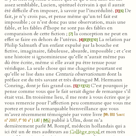
assez semblable, Lucien, spirituel écrivain à qui il aurait
été difficile d’en imposer, à savoir par l’incrédulité.
De
[3]
[6]
fait, je n’y crois pas, et pense même qu’un tel fait est
impossible ; ce n’est donc pas une observation, mais une
fable, et les fables d’Ésope ne sont pas des fables en
comparaison de cette fiction ;
la conception ne peut en
[7]
effet se faire en dehors de l’utérus.
La relation par
[4]
[8]
[9]
[10]
Philip Salmuth d’un enfant expulsé par la bouche est
fictive, imaginaire, fabuleuse, absurde, impossible ; et c’est
une histoire si ignominieuse qu’elle n’aurait même pas
dû être écrite, même si elle avait pu être tenue pour
véridique. La seule chose qui me chagrine pourtant est
qu’elle se lise dans une
Centuria observationum
dont la
préface est du très savant et très distingué M. Hermann
Conring, dont je fais grand cas.
C’est pourquoi je
[5]
[11]
[12]
pense comme vous que le fait serait digne de remarque s’il
était vrai. En troisième lieu, il me reste à vous écrire que je
vous remercie pour l’affection peu commune que vous me
portez et pour la remarquable bienveillance que vous
m’avez récemment témoignée par votre livre
[
Ms BIU Santé
publié à Ulm, dont m’a
o
o
o
n
2007, f
90 v
|
LAT
|
IMG
]
dernièrement parlé M. Rompf, médecin hollandais qui a
ici été un de mes auditeurs au
Collège royal
et mon très