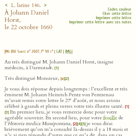
<
>
L. latine 146.
Codes couleur
À Johann Daniel
Citer cette lettre
Imprimer cette lettre
Horst,
Imprimer cette lettre avec ses notes
le 22 octobre 1660
o
o
o
[
Ms BIU Santé
n
2007, f
90 r
|
LAT
|
IMG
]
Au très distingué M. Johann Daniel Horst, insigne
médecin, à Darmstadt.
[1]
Très distingué Monsieur,
[a]
[2]
Je vous dois réponse depuis longtemps : l’excellent et très
éminent M. Johann Heinrich Pentz von Pentzenau
e
m’avait remis votre lettre le 27
d’août, et nous avions
célébré à grands et pleins verres votre très illustre santé.
[1]
En premier lieu, je vous remercie donc pour votre
[3]
agréable souvenir. En second lieu, pour votre
feuille
de
l’
Historia medica Mussipontana
,
je vous dirai
[2]
[4]
[5]
brièvement qu’on m’a consulté là-dessus il y a 18 mois et
n’y ai rien répondu d’autre que ce qu’a dit, dans un cas