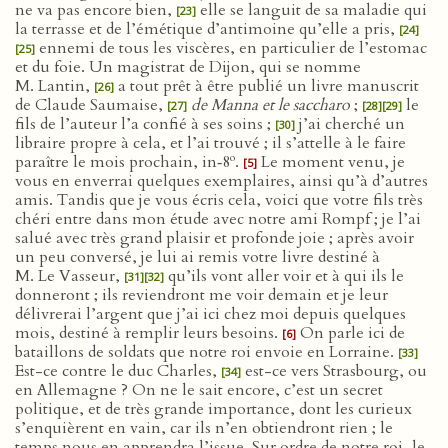
ne va pas encore bien,
elle se languit de sa maladie qui
[23]
la terrasse et de l’émétique d’antimoine qu’elle a pris,
[24]
ennemi de tous les viscères, en particulier de l’estomac
[25]
et du foie. Un magistrat de Dijon, qui se nomme
M. Lantin,
a tout prêt à être publié un livre manuscrit
[26]
de Claude Saumaise,
de Manna et le saccharo
;
le
[27]
[28]
[29]
fils de l’auteur l’a confié à ses soins ;
j’ai cherché un
[30]
libraire propre à cela, et l’ai trouvé ; il s’attelle à le faire
o
paraître le mois prochain, in‑8
.
Le moment venu, je
[5]
vous en enverrai quelques exemplaires, ainsi qu’à d’autres
amis. Tandis que je vous écris cela, voici que votre fils très
chéri entre dans mon étude avec notre ami Rompf ; je l’ai
salué avec très grand plaisir et profonde joie ; après avoir
un peu conversé, je lui ai remis votre livre destiné à
M. Le Vasseur,
qu’ils vont aller voir et à qui ils le
[31]
[32]
donneront ; ils reviendront me voir demain et je leur
délivrerai l’argent que j’ai ici chez moi depuis quelques
mois, destiné à remplir leurs besoins.
On parle ici de
[6]
bataillons de soldats que notre roi envoie en Lorraine.
[33]
Est-ce contre le duc Charles,
est-ce vers Strasbourg, ou
[34]
en Allemagne ? On ne le sait encore, c’est un secret
politique, et de très grande importance, dont les curieux
s’enquièrent en vain, car ils n’en obtiendront rien ; le
temps nous en apprendra l’issue. Sur ordre de notre roi, le