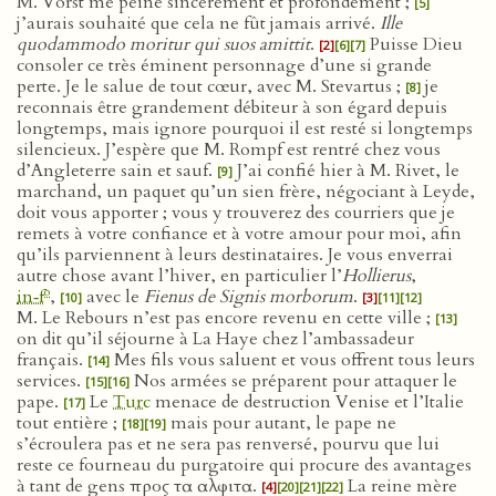
M. Vorst me peine sincèrement et profondément ;
[5]
j’aurais souhaité que cela ne fût jamais arrivé.
Ille
quodammodo moritur qui suos amittit
.
Puisse Dieu
[2]
[6]
[7]
consoler ce très éminent personnage d’une si grande
perte. Je le salue de tout cœur, avec M. Stevartus ;
je
[8]
reconnais être grandement débiteur à son égard depuis
longtemps, mais ignore pourquoi il est resté si longtemps
silencieux. J’espère que M. Rompf est rentré chez vous
d’Angleterre sain et sauf.
J’ai confié hier à M. Rivet, le
[9]
marchand, un paquet qu’un sien frère, négociant à Leyde,
doit vous apporter ; vous y trouverez des courriers que je
remets à votre confiance et à votre amour pour moi, afin
qu’ils parviennent à leurs destinataires. Je vous enverrai
autre chose avant l’hiver, en particulier l’
Hollierus
,
o
in‑f
,
avec le
Fienus de Signis morborum
.
[10]
[3]
[11]
[12]
M. Le Rebours n’est pas encore revenu en cette ville ;
[13]
on dit qu’il séjourne à La Haye chez l’ambassadeur
français.
Mes fils vous saluent et vous offrent tous leurs
[14]
services.
Nos armées se préparent pour attaquer le
[15]
[16]
pape.
Le
Turc
menace de destruction Venise et l’Italie
[17]
tout entière ;
mais pour autant, le pape ne
[18]
[19]
s’écroulera pas et ne sera pas renversé, pourvu que lui
reste ce fourneau du purgatoire qui procure des avantages
à tant de gens προς τα αλφιτα.
La reine mère
[4]
[20]
[21]
[22]