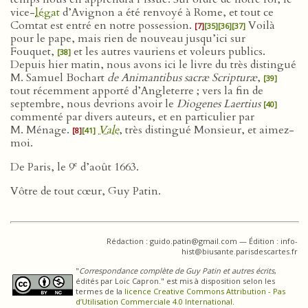
vice-
légat
d’Avignon a été renvoyé à Rome, et tout ce
Comtat est entré en notre possession.
Voilà
[7]
[35]
[36]
[37]
pour le pape, mais rien de nouveau jusqu’ici sur
Fouquet,
et les autres vauriens et voleurs publics.
[38]
Depuis hier matin, nous avons ici le livre du très distingué
M. Samuel Bochart
de Animantibus sacræ Scripturæ
,
[39]
tout récemment apporté d’Angleterre ; vers la fin de
septembre, nous devrions avoir le
Diogenes Laertius
[40]
commenté par divers auteurs, et en particulier par
M. Ménage.
Vale
, très distingué Monsieur, et aimez-
[8]
[41]
moi.
e
De Paris, le 9
d’août 1663.
Vôtre de tout cœur, Guy Patin.
Rédaction : guido.patin@gmail.com — Édition : info-
hist@biusante.parisdescartes.fr
"
Correspondance complète de Guy Patin et autres écrits
,
édités par Loïc Capron." est mis à disposition selon les
termes de la
licence Creative Commons Attribution - Pas
d’Utilisation Commerciale 4.0 International
.