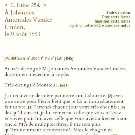
<
>
L. latine 254.
À Johannes
Codes couleur
Citer cette lettre
Antonides Vander
Imprimer cette lettre
Linden,
Imprimer cette lettre avec ses notes
le 9 août 1663
o
o
o
[
Ms BIU Santé
n
2007, f
149 v
|
LAT
|
IMG
]
Au très distingué M. Johannes Antonides Vander Linden,
docteur en médecine, à Leyde.
Très distingué Monsieur,
[a]
[1]
J’ai reçu votre dernière par notre ami Lalouëtte,
avec
[2]
une autre pour Pierre Petit que je lui ai immédiatement
fait suivre.
J’attends chaque jour votre très cher fils ;
[3]
[4]
dès qu’il sera ici, je lui remettrai celle que vous m’avez
envoyée pour lui, avec celle que vous aviez adressée à son
oncle.
À de multiples titres, il me sera plus
[1]
qu’éminemment recommandé. Mais le chagrin de