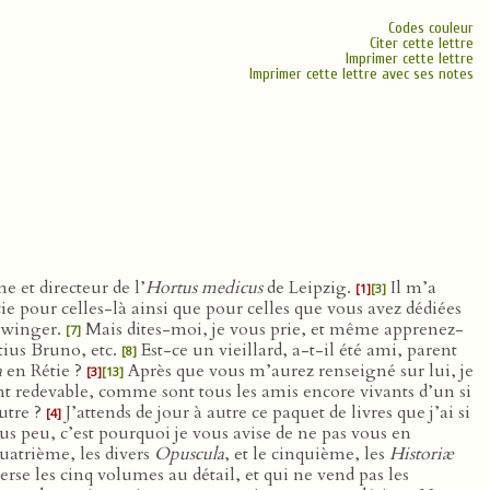
Codes couleur
Citer cette lettre
Imprimer cette lettre
Imprimer cette lettre avec ses notes
 et directeur de l’
Hortus medicus
de Leipzig.
Il m’a
[1]
[3]
e pour celles-là ainsi que pour celles que vous avez dédiées
lwinger.
Mais dites-moi, je vous prie, et même apprenez-
[7]
ius Bruno, etc.
Est-ce un vieillard, a-t-il été ami, parent
[8]
a
en Rétie ?
Après que vous m’aurez renseigné sur lui, je
[3]
[13]
nt redevable, comme sont tous les amis encore vivants d’un si
utre ?
J’attends de jour à autre ce paquet de livres que j’ai si
[4]
us peu, c’est pourquoi je vous avise de ne pas vous en
quatrième, les divers
Opuscula
, et le cinquième, les
Historiæ
erse les cinq volumes au détail, et qui ne vend pas les