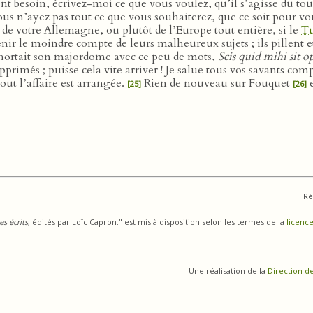
besoin, écrivez-moi ce que vous voulez, qu’il s’agisse du tout 
vous n’ayez pas tout ce que vous souhaiterez, que ce soit pour 
a de votre Allemagne, ou plutôt de l’Europe tout entière, si le
Tu
tenir le moindre compte de leurs malheureux sujets ; ils pillent
hortait son majordome avec ce peu de mots,
Scis quid mihi sit o
primés ; puisse cela vite arriver ! Je salue tous vos savants co
tout l’affaire est arrangée.
Rien de nouveau sur Fouquet
e
[25]
[26]
Ré
s écrits
, édités par Loïc Capron." est mis à disposition selon les termes de la
licence
Une réalisation de la
Direction d