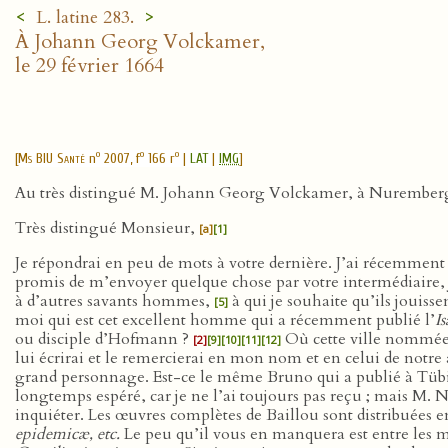
<
>
L. latine 283.
À Johann Georg Volckamer,
le 29 février 1664
o
o
o
[
Ms BIU Santé
n
2007, f
166 r
|
LAT
|
IMG
]
Au très distingué M. Johann Georg Volckamer, à Nurember
Très distingué Monsieur,
[a]
[1]
Je répondrai en peu de mots à votre dernière. J’ai récemmen
promis de m’envoyer quelque chose par votre intermédiaire, 
à d’autres savants hommes,
à qui je souhaite qu’ils jouis
[5]
moi qui est cet excellent homme qui a récemment publié l’
I
ou disciple d’Hofmann ?
Où cette ville nommé
[2]
[9]
[10]
[11]
[12]
lui écrirai et le remercierai en mon nom et en celui de notr
grand personnage. Est-ce le même Bruno qui a publié à Tübi
longtemps espéré, car je ne l’ai toujours pas reçu ; mais M. 
inquiéter. Les œuvres complètes de Baillou sont distribuées en
epidemicæ, etc.
Le peu qu’il vous en manquera est entre les