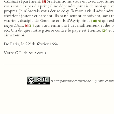
Consilia
séparément.
Si néanmoins vous en avez absolument 
[5]
vous souciez pas du prix ; il ne dépendra jamais de moi que 
propres. Je n’oserais vous écrire ce qu’à mon avis il adviendr
chrétiens jouent et dansent, ils banquettent et boivent, sans 
vaurien, disciple de Sénèque et fils d’Agrippine,
qui ex
[18]
[19]
tergo Deus
,
qui aura enfin pitié des malheureux et des op
[6]
[21]
etc. On dit que notre guerre contre le pape est éteinte,
et 
[24]
aimez-moi.
e
De Paris, le 29
de février 1664.
Votre G.P. de tout cœur.
"
Correspondance complète de Guy Patin et autre