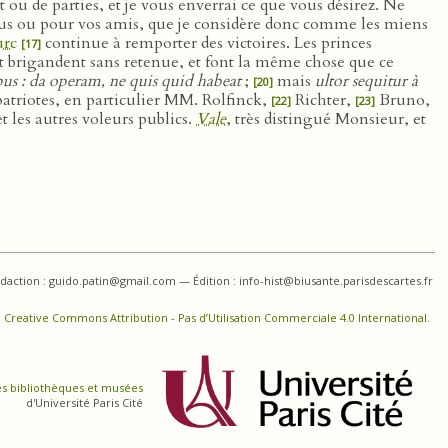
ou de parties, et je vous enverrai ce que vous désirez. Ne
vous ou pour vos amis, que je considère donc comme les miens
rc
continue à remporter des victoires. Les princes
[17]
 et brigandent sans retenue, et font la même chose que ce
pus : da operam, ne quis quid habeat
;
mais
ultor sequitur à
[20]
mpatriotes, en particulier MM. Rolfinck,
Richter,
Bruno,
[22]
[23]
t les autres voleurs publics.
Vale
, très distingué Monsieur, et
daction : guido.patin@gmail.com — Édition : info-hist@biusante.parisdescartes.fr
 Creative Commons Attribution - Pas d’Utilisation Commerciale 4.0 International
.
es bibliothèques et musées
d'Université Paris Cité