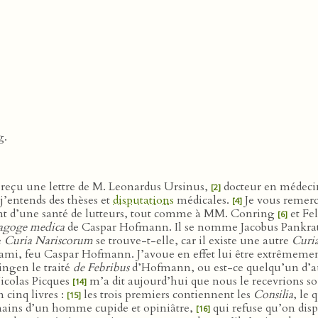
g.
t reçu une lettre de M. Leonardus Ursinus,
docteur en médecine
[2]
j’entends des thèses et
disputations
médicales.
Je vous remerci
[4]
sent d’une santé de lutteurs, tout comme à MM. Conring
et Fe
[6]
sagoge medica
de Caspar Hofmann. Il se nomme Jacobus Pankrat
e
Curia Nariscorum
se trouve-t-elle, car il existe une autre
Curi
e ami, feu Caspar Hofmann. J’avoue en effet lui être extrêmeme
ngen le traité
de Febribus
d’Hofmann, ou est-ce quelqu’un d’a
Nicolas Picques
m’a dit aujourd’hui que nous le recevrions so
[14]
 cinq livres :
les trois premiers contiennent les
Consilia
, le 
[15]
 mains d’un homme cupide et opiniâtre,
qui refuse qu’on disp
[16]