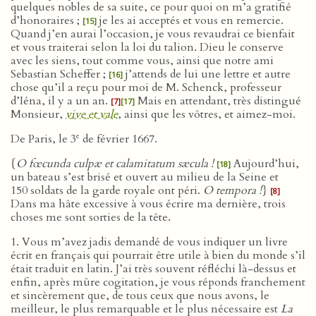
quelques nobles de sa suite, ce pour quoi on m’a gratifié
d’honoraires ;
je les ai acceptés et vous en remercie.
[15]
Quand j’en aurai l’occasion, je vous revaudrai ce bienfait
et vous traiterai selon la loi du talion. Dieu le conserve
avec les siens, tout comme vous, ainsi que notre ami
Sebastian Scheffer ;
j’attends de lui une lettre et autre
[16]
chose qu’il a reçu pour moi de M. Schenck, professeur
d’Iéna, il y a un an.
Mais en attendant, très distingué
[7]
[17]
Monsieur,
vive et vale
, ainsi que les vôtres, et aimez-moi.
e
De Paris, le 3
de février 1667.
{
O fœcunda culpæ et calamitatum sæcula !
Aujourd’hui,
[18]
un bateau s’est brisé et ouvert au milieu de la Seine et
150 soldats de la garde royale ont péri.
O tempora !
}
[8]
Dans ma hâte excessive à vous écrire ma dernière, trois
choses me sont sorties de la tête.
1. Vous m’avez jadis demandé de vous indiquer un livre
écrit en français qui pourrait être utile à bien du monde s’il
était traduit en latin. J’ai très souvent réfléchi là-dessus et
enfin, après mûre cogitation, je vous réponds franchement
et sincèrement que, de tous ceux que nous avons, le
meilleur, le plus remarquable et le plus nécessaire est
La