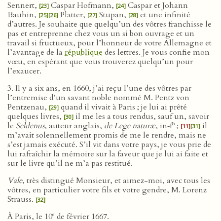
Sennert,
Caspar Hofmann,
Caspar et Johann
[23]
[24]
Bauhin,
Platter,
Stupan,
et une infinité
[25]
[26]
[27]
[28]
d’autres. Je souhaite que quelqu’un des vôtres franchisse le
pas et entreprenne chez vous un si bon ouvrage et un
travail si fructueux, pour l’honneur de votre Allemagne et
l’avantage de la
république
des lettres. Je vous confie mon
vœu, en espérant que vous trouverez quelqu’un pour
l’exaucer.
3. Il y a six ans, en 1660, j’ai reçu l’une des vôtres par
l’entremise d’un savant noble nommé M. Pentz von
Pentzenau,
quand il vivait à Paris ; je lui ai prêté
[29]
quelques livres,
il me les a tous rendus, sauf un, savoir
[30]
o
le
Seldenus
, auteur anglais,
de Lege naturæ
, in‑f
;
il
[11]
[31]
m’avait solennellement promis de me le rendre, mais ne
s’est jamais exécuté. S’il vit dans votre pays, je vous prie de
lui rafraîchir la mémoire sur la faveur que je lui ai faite et
sur le livre qu’il ne m’a pas restitué.
Vale
, très distingué Monsieur, et aimez-moi, avec tous les
vôtres, en particulier votre fils et votre gendre, M. Lorenz
Strauss.
[32]
e
À Paris, le 10
de février 1667.