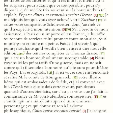
les traces de ses ancêtres et qu’il les imite, et même qu’il
les surpasse, pour autant que ce soit possible ; pour s’y
disposer, qu’il médite très souvent sur la hauteur d’un tel
exploit,
Et pater Æneas, et avunculus excitat Hector
.
Je
[2]
[7]
[8]
me réjouis fort que vous ayez achevé votre
Zacchias
;
je
[9]
salue votre compatriote Schönwetter, dont j’attends ce
qu’il a expédié à mon intention.
S’il a besoin de mon
[3]
[10]
assistance, à Paris ou n’importe où en France, je lui offre
toute sorte de services et lui promets toute mon aide, tout
mon argent et toute ma peine. Faites-lui savoir à quel
point je souhaite qu’il veuille bien penser à une nouvelle
o
édition
in‑f
des œuvres complètes de Thomas Éraste,
[11]
qui a été un homme absolument incomparable.
Nous
[4]
voyons ici les préparatifs d’une guerre, mais on ne sait
contre qui ; il semble néanmoins qu’elle aura pour théâtre
les Pays-Bas espagnols.
J’ai ici vu, et souvent rencontré
[12]
et salué M. le comte de Königsmarck,
votre illustre
[13]
héros qui est ambassadeur de Suède, et j’ai conversé avec
lui. C’est à vous que je dois cette faveur, par-dessus
quantité d’autres bienfaits, car c’est par vous que j’ai fait la
connaissance de M. von Pufendorf, son secrétaire,
et
[5]
[14]
c’est lui qui m’a introduit auprès d’un si éminent
personnage ; ce qui donne raison à l’axiome
philosophique,
Causa causæ est causa causati
.
J’ai soigné
[6]