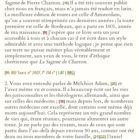
Sagesse
de Pierre Charron.
Il a été très souvent publié
[19]
chez nous en français, mais n’a jamais été traduit en latin.
La meilleure édition de toutes est celle d’Amsterdam,
qu’on a souvent réimprimée ces dernières années ; la toute
première est celle de Bordeaux, qui a paru en 1601, année
de ma naissance.
J’espère que ce livre sera un jour
[9]
accessible à tous et à chacun car il est écrit dans un style
admirable et avec une méthode logique ; je pense que rien
sur terre ne puisse mériter plus véritablement et
simplement, aux yeux de tous, le titre d’éthique
chrétienne que
La Sagesse de Charron
.
o
o
o
[
Ms BIU Santé
n
2007, f
214 r
|
LAT
|
IMG
]
2. Vous avez entendu parler de Melchior Adam,
et
[20]
l’avez même vu et connu. Il a beaucoup écrit sur les vies
des jurisconsultes et les théologiens allemands, ainsi que
sur celles des médecins ;
mais depuis lors, de nombreux
[10]
autres médecins ont excellé, dont certains sont même déjà
morts aujourd’hui. Cela représente un très grand nombre
de vies qui, étant réunies, pourraient alimenter un autre
tome. Je ne parle pas des vivants, mais de ceux qui sont
partis dans l’au-delà depuis environ 50 ans, comme ont été
deux ou trois membres de votre famille,
Daniel
[21]
[22]