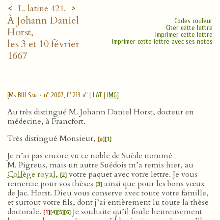
<
>
L. latine 421.
À Johann Daniel
Codes couleur
Citer cette lettre
Horst,
Imprimer cette lettre
les 3 et 10 février
Imprimer cette lettre avec ses notes
1667
o
o
o
[
Ms BIU Santé
n
2007, f
213 v
|
LAT
|
IMG
]
Au très distingué M. Johann Daniel Horst, docteur en
médecine, à Francfort.
Très distingué Monsieur,
[a]
[1]
Je n’ai pas encore vu ce noble de Suède nommé
M. Pigreus, mais un autre Suédois m’a remis hier, au
Collège royal
,
votre paquet avec votre lettre. Je vous
[2]
remercie pour vos thèses
ainsi que pour les bons vœux
[3]
de Jac. Horst. Dieu vous conserve avec toute votre famille,
et surtout votre fils, dont j’ai entièrement lu toute la thèse
doctorale.
Je souhaite qu’il foule heureusement
[1]
[4]
[5]
[6]