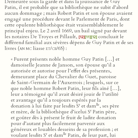
Demeurée sous la garde et dans la jouissance de Guy
Patin, il est probable que sa bibliothèque ne subit d’abord
aucun dommage ; mais Robert Patin et son épouse avaient
engagé une procédure devant le Parlement de Paris, dont
cette opulente bibliothèque était vraisemblablement le
principal enjeu. Le 2 avril 1669, un bail signé par devant
les notaires De Troyes et Pillault,
concluait le
[12]
[11]
[12]
différend familial aux sévères dépens de Guy Patin et de ses
livres (
an mc
liasse
et
/
cii
/65) :
« Furent présents noble homme Guy Patin […] et
damoiselle Jeanne de Janson, son épouse qu’il a
autorisée et autorise pour l’effet des présentes,
demeurant place du Chevalier du Guet, paroisse
de Saint-Germain de l’Auxerrois ; lesquels, sur ce
que noble homme Robert Patin, leur fils aîné […],
leur a témoigné qu’il avait désiré jouir de l’utilité
et avantage qu’il a toujours espérés par la
r
lle
donation à lui faite par lesdits S
et dam
, ses père
r
et mère, de la bibliothèque d’icelui S
Patin père,
et goûter dès à présent le fruit de ladite donation
pour d’autant plus facilement parvenir aux
généreux et louables desseins de sa profession ; et
r
lle
voulant lesdits S
et dam
Patin, de leur part, lui