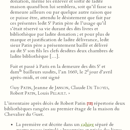
donation, même les enlever et sortir de ladite
maison quand bon lui semblera, soit qu’il fasse sa
demeure ailleurs ou par quelque autre raison que
ce puisse être, attendu le désistement que fait par
r
ces présentes ledit S
Patin père de l’usage qu’il
s’était réservé sa vie durant des dits livres et
bibliothèque par ladite donation ; et pour plus de
marque et justification de ladite délivrance, ledit
sieur Patin père a présentement baillé et délivré
r
au dit S
son fils les clefs desdites deux chambres de
ladite bibliothèque […].
r
Fait et passé à Paris en la demeure des dits S
et
lle
d
dam
bailleurs susdits, l’an 1669, le 2
jour d’avril
après-midi, et ont signé
Guy
Patin
, Jeanne de
Janson
, Claude
De Troyes
,
Robert
Patin
, Louis
Pillault
. »
L’inventaire après décès de Robert Patin
répertorie deux
[13]
bibliothèques rangées au premier étage de la maison du
Chevalier du Guet.
La première est décrite dans un
cahier
séparé de