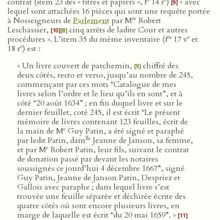
contrat (item 23 des « titres et papiers », f
14 r
)
« avec
[9]
lequel sont attachées 16 pièces qui sont une requête portée
re
à Nosseigneurs de
Parlement
par M
Robert
Leschassier,
cinq arrêts de ladite Cour et autres
[10]
[8]
os
o
procédures ». L’item 35 du même inventaire (f
17 v
et
o
18 r
) est :
« Un livre couvert de parchemin,
chiffré des
[9]
deux côtés, recto et verso, jusqu’au nombre de 245,
commençant par ces mots “Catalogue de mes
livres selon l’ordre et le lieu qu’ils en sont”, et à
côté “20 août 1634” ; en fin duquel livre et sur le
dernier feuillet, coté 245, il est écrit “Le présent
mémoire de livres contenant 123 feuilles, écrit de
e
la main de M
Guy Patin, a été signé et paraphé
lle
par ledit Patin, dam
Jeanne de Janson, sa femme,
e
et par M
Robert Patin, leur fils, suivant le contrat
de donation passé par devant les notaires
soussignés ce jourd’hui 4 décembre 1667”, signé
Guy Patin, Jeanne de Janson Patin, Despriez et
Gallois avec paraphe ; dans lequel livre s’est
trouvée une feuille séparée et déchirée écrite des
quatre côtés où sont encore plusieurs livres, en
marge de laquelle est écrit “du 20 mai 1659”. »
[11]