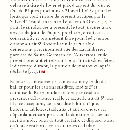
délaissé à titre de loyer et prix d’argent du jour et
fête de Pâques prochains < 21 avril 1669 > pour les
lieux qui sont encore de présent occupés par le
r
S
Noël Tiraud, marchand épicier en Grève,
et
[13]
pour le surplus dès à présent, le tout jusques à six
ans du dit jour de Pâques prochain, ensuivant et
consécutifs, et promettent faire jouir ledit temps
r
durant au dit S
Robert Patin leur fils aîné,
demeurant présentement rue des Lavandières,
paroisse de Saint-Germain de l’Auxerrois, et de
présent prenant et retenant pour lui auxdites fêtes,
ledit temps durant, la portion de maison ci-après
déclarée […].
[13]
Et pour ces mesures présentes au moyen du dit
r
bail et pour les raisons susdites, lesdits S
et
damoiselle Patin ont fait et font par cesdites
r
présentes délivrance réelle et actuelle au dit S
leur
fils, ce acceptant, de la susdite bibliothèque,
bureaux, tablettes, tableaux et autres choses en
dépendant et comprises en la donation ci-dessus
mentionnée, pour de tout en faire et disposer ainsi
qu’il avisera bon être aux termes de ladite