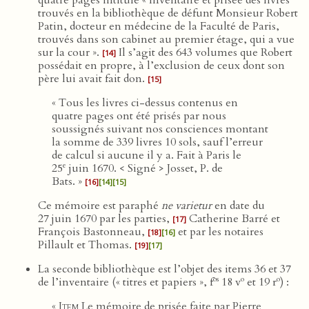
quatre pages intitulé « Inventaire et prisée des livres
trouvés en la bibliothèque de défunt Monsieur Robert
Patin, docteur en médecine de la Faculté de Paris,
trouvés dans son cabinet au premier étage, qui a vue
sur la cour ».
Il s’agit des 643 volumes que Robert
[14]
possédait en propre, à l’exclusion de ceux dont son
père lui avait fait don.
[15]
« Tous les livres ci-dessus contenus en
quatre pages ont été prisés par nous
soussignés suivant nos consciences montant
la somme de 339 livres 10 sols, sauf l’erreur
de calcul si aucune il y a. Fait à Paris le
e
25
juin 1670. < Signé > Josset, P. de
Bats. »
[16]
[14]
[15]
Ce mémoire est paraphé
ne varietur
en date du
27 juin 1670 par les parties,
Catherine Barré et
[17]
François Bastonneau,
et par les notaires
[18]
[16]
Pillault et Thomas.
[19]
[17]
La seconde bibliothèque est l’objet des items 36 et 37
os
o
o
de l’inventaire (« titres et papiers », f
18 v
et 19 r
) :
«
Item
Le mémoire de prisée faite par Pierre