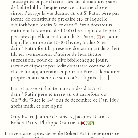
soussignés et par chacun des dits donateurs ; sans
de ladite bibliothèque réserver aucune chose,
r
sinon l’usage la vie durant du dit S
Patin père par
forme de constitut de précaire ;
et laquelle
[6]
r
lle
bibliothèque lesdits S
et dam
Patin donateurs
estiment la somme de 10 000 livres qui est le prix à
r
peu près qu’elle a coûté au dit S
Patin,
et pour
[7]
r
laquelle somme de 10 000 livres, lesdits S
et
lle
r
dam
Patin font la présente donation au dit S
leur
fils en avancement d’hoirie de leur future
succession, pour de ladite bibliothèque jouir,
servir et disposer par ledit donataire comme de
chose lui appartenant et pour lui être et demeurer
propre et aux siens de son côté et lignée. […]
r
Fait et passé en ladite maison des dits S
et
lle
dam
Patin père et mère au dit carrefour du
ier
e
Ch
du Guet le 14
jour de décembre de l’an 1667
après midi, et ont signé
Guy
Patin
, Jeanne de
Janson
, Jacques
Despriez
,
Robert
Patin
, Philippe
Gallois
. »
[8]
[6]
[7]
L’inventaire après décès de Robert Patin répertorie ce
o
o