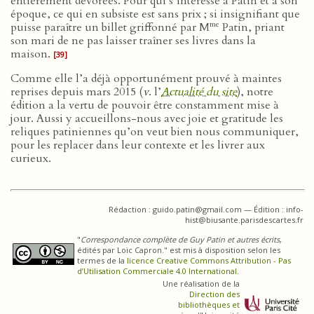
entièrement dévorées. Pour qui s’intéresse à Patin et à son
époque, ce qui en subsiste est sans prix ; si insignifiant que
me
puisse paraître un billet griffonné par M
Patin, priant
son mari de ne pas laisser traîner ses livres dans la
maison.
[39]
Comme elle l’a déjà opportunément prouvé à maintes
reprises depuis mars 2015 (
v
. l’
Actualité du site
), notre
édition a la vertu de pouvoir être constamment mise à
jour. Aussi y accueillons-nous avec joie et gratitude les
reliques patiniennes qu’on veut bien nous communiquer,
pour les replacer dans leur contexte et les livrer aux
curieux.
Rédaction : guido.patin@gmail.com — Édition : info-
hist@biusante.parisdescartes.fr
"
Correspondance complète de Guy Patin et autres écrits
,
édités par Loïc Capron." est mis à disposition selon les
termes de la
licence Creative Commons Attribution - Pas
d’Utilisation Commerciale 4.0 International
.
Une réalisation de la
Direction des
bibliothèques et