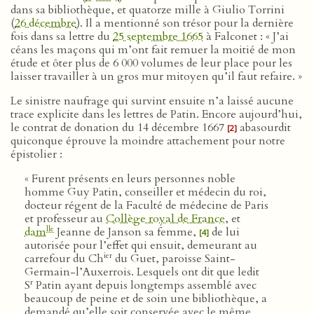
dans sa bibliothèque, et quatorze mille à Giulio Torrini
(
26 décembre
). Il a mentionné son trésor pour la dernière
fois dans sa lettre du
25 septembre 1665
à Falconet : « J’ai
céans les maçons qui m’ont fait remuer la moitié de mon
étude et ôter plus de 6 000 volumes de leur place pour les
laisser travailler à un gros mur mitoyen qu’il faut refaire. »
Le sinistre naufrage qui survint ensuite n’a laissé aucune
trace explicite dans les lettres de Patin. Encore aujourd’hui,
le contrat de donation du 14 décembre 1667
abasourdit
[2]
quiconque éprouve la moindre attachement pour notre
épistolier :
« Furent présents en leurs personnes noble
homme Guy Patin, conseiller et médecin du roi,
docteur régent de la Faculté de médecine de Paris
et professeur au
Collège royal de France
, et
lle
dam
Jeanne de Janson sa femme,
de lui
[4]
autorisée pour l’effet qui ensuit, demeurant au
ier
carrefour du Ch
du Guet, paroisse Saint-
Germain-l’Auxerrois. Lesquels ont dit que ledit
r
S
Patin ayant depuis longtemps assemblé avec
beaucoup de peine et de soin une bibliothèque, a
demandé qu’elle soit conservée avec le même