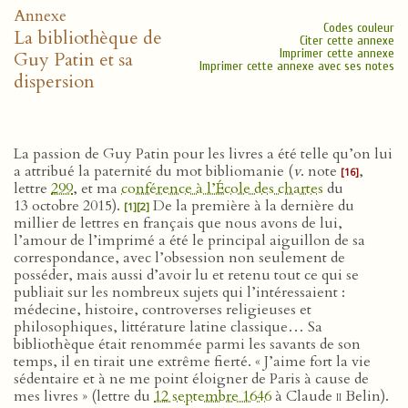
Annexe
Codes couleur
La bibliothèque de
Citer cette annexe
Imprimer cette annexe
Guy Patin et sa
Imprimer cette annexe avec ses notes
dispersion
La passion de Guy Patin pour les livres a été telle qu’on lui
a attribué la paternité du mot bibliomanie (
v
. note
,
[16]
lettre
299
, et ma
conférence à l’École des chartes
du
13 octobre 2015).
De la première à la dernière du
[1]
[2]
millier de lettres en français que nous avons de lui,
l’amour de l’imprimé a été le principal aiguillon de sa
correspondance, avec l’obsession non seulement de
posséder, mais aussi d’avoir lu et retenu tout ce qui se
publiait sur les nombreux sujets qui l’intéressaient :
médecine, histoire, controverses religieuses et
philosophiques, littérature latine classique… Sa
bibliothèque était renommée parmi les savants de son
temps, il en tirait une extrême fierté. « J’aime fort la vie
sédentaire et à ne me point éloigner de Paris à cause de
mes livres » (lettre du
12 septembre 1646
à Claude
ii
Belin).