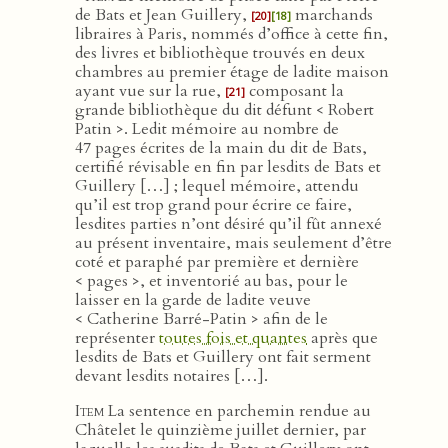
de Bats et Jean Guillery,
marchands
[20]
[18]
libraires à Paris, nommés d’office à cette fin,
des livres et bibliothèque trouvés en deux
chambres au premier étage de ladite maison
ayant vue sur la rue,
composant la
[21]
grande bibliothèque du dit défunt < Robert
Patin >. Ledit mémoire au nombre de
47 pages écrites de la main du dit de Bats,
certifié révisable en fin par lesdits de Bats et
Guillery […] ; lequel mémoire, attendu
qu’il est trop grand pour écrire ce faire,
lesdites parties n’ont désiré qu’il fût annexé
au présent inventaire, mais seulement d’être
coté et paraphé par première et dernière
< pages >, et inventorié au bas, pour le
laisser en la garde de ladite veuve
< Catherine Barré-Patin > afin de le
représenter
toutes fois et quantes
après que
lesdits de Bats et Guillery ont fait serment
devant lesdits notaires […].
Item
La sentence en parchemin rendue au
Châtelet le quinzième juillet dernier, par