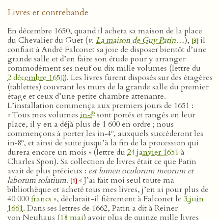
Livres et contrebande
En décembre 1650, quand il acheta sa maison de la place
du Chevalier du Guet (
v
.
La maison de Guy Patin…
),
il
[3]
confiait à André Falconet sa joie de disposer bientôt d’une
grande salle et d’en faire son étude pour y arranger
commodément ses neuf ou dix mille volumes (lettre du
2 décembre 1650
). Les livres furent disposés sur des étagères
(tablettes) couvrant les murs de la grande salle du premier
étage et ceux d’une petite chambre attenante.
L’installation commença aux premiers jours de 1651 :
o
« Tous mes volumes
in‑f
sont portés et rangés en leur
place, il y en a déjà plus de 1 600 en ordre ; nous
o
commençons à porter les in‑4
, auxquels succéderont les
o
in‑8
, et ainsi de suite jusqu’à la fin de la procession qui
durera encore un mois » (lettre du
24 janvier 1651
à
Charles Spon). Sa collection de livres était ce que Patin
avait de plus précieux :
est lumen oculorum meorum et
laborum solatium
.
« J’ai fait moi seul toute ma
[1]
bibliothèque et acheté tous mes livres, j’en ai pour plus de
40 000
francs
», déclarait-il fièrement à Falconet le
3 juin
1661
. Dans ses lettres de 1662, Patin a dit à Reiner
von Neuhaus (
18 mai
) avoir plus de quinze mille livres