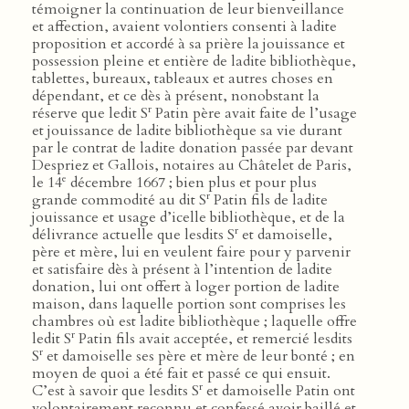
témoigner la continuation de leur bienveillance
et affection, avaient volontiers consenti à ladite
proposition et accordé à sa prière la jouissance et
possession pleine et entière de ladite bibliothèque,
tablettes, bureaux, tableaux et autres choses en
dépendant, et ce dès à présent, nonobstant la
r
réserve que ledit S
Patin père avait faite de l’usage
et jouissance de ladite bibliothèque sa vie durant
par le contrat de ladite donation passée par devant
Despriez et Gallois, notaires au Châtelet de Paris,
e
le 14
décembre 1667 ; bien plus et pour plus
r
grande commodité au dit S
Patin fils de ladite
jouissance et usage d’icelle bibliothèque, et de la
r
délivrance actuelle que lesdits S
et damoiselle,
père et mère, lui en veulent faire pour y parvenir
et satisfaire dès à présent à l’intention de ladite
donation, lui ont offert à loger portion de ladite
maison, dans laquelle portion sont comprises les
chambres où est ladite bibliothèque ; laquelle offre
r
ledit S
Patin fils avait acceptée, et remercié lesdits
r
S
et damoiselle ses père et mère de leur bonté ; en
moyen de quoi a été fait et passé ce qui ensuit.
r
C’est à savoir que lesdits S
et damoiselle Patin ont
volontairement reconnu et confessé avoir baillé et