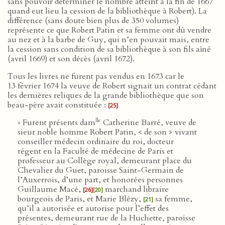
sans pouvoir déterminer le nombre atteint à la fin de 1667
quand eut lieu la cession de la bibliothèque à Robert). La
différence (sans doute bien plus de 350 volumes)
représente ce que Robert Patin et sa femme ont dû vendre
au nez et à la barbe de Guy, qui n’en pouvait mais, entre
la cession sans condition de sa bibliothèque à son fils aîné
(avril 1669) et son décès (avril 1672).
Tous les livres ne furent pas vendus en 1673 car le
13 février 1674 la veuve de Robert signait un contrat cédant
les dernières reliques de la grande bibliothèque que son
beau-père avait constituée :
[25]
lle
« Furent présents dam
Catherine Barré, veuve de
sieur noble homme Robert Patin, < de son > vivant
conseiller médecin ordinaire du roi, docteur
régent en la Faculté de médecine de Paris et
professeur au Collège royal, demeurant place du
Chevalier du Guet, paroisse Saint-Germain de
l’Auxerrois, d’une part, et honorées personnes
Guillaume Macé,
marchand libraire
[26]
[20]
bourgeois de Paris, et Marie Blézy,
sa femme,
[21]
qu’il a autorisée et autorise pour l’effet des
présentes, demeurant rue de la Huchette, paroisse