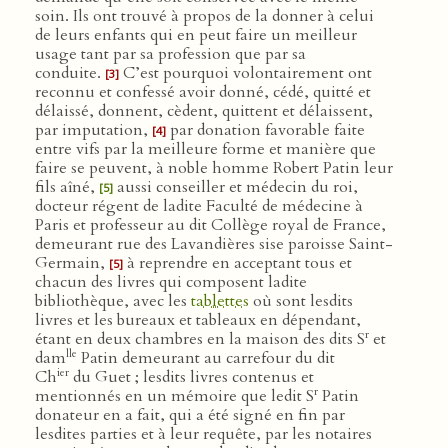
soin. Ils ont trouvé à propos de la donner à celui
de leurs enfants qui en peut faire un meilleur
usage tant par sa profession que par sa
conduite.
C’est pourquoi volontairement ont
[3]
reconnu et confessé avoir donné, cédé, quitté et
délaissé, donnent, cèdent, quittent et délaissent,
par imputation,
par donation favorable faite
[4]
entre vifs par la meilleure forme et manière que
faire se peuvent, à noble homme Robert Patin leur
fils aîné,
aussi conseiller et médecin du roi,
[5]
docteur régent de ladite Faculté de médecine à
Paris et professeur au dit Collège royal de France,
demeurant rue des Lavandières sise paroisse Saint-
Germain,
à reprendre en acceptant tous et
[5]
chacun des livres qui composent ladite
bibliothèque, avec les
tablettes
où sont lesdits
livres et les bureaux et tableaux en dépendant,
r
étant en deux chambres en la maison des dits S
et
lle
dam
Patin demeurant au carrefour du dit
ier
Ch
du Guet ; lesdits livres contenus et
r
mentionnés en un mémoire que ledit S
Patin
donateur en a fait, qui a été signé en fin par
lesdites parties et à leur requête, par les notaires