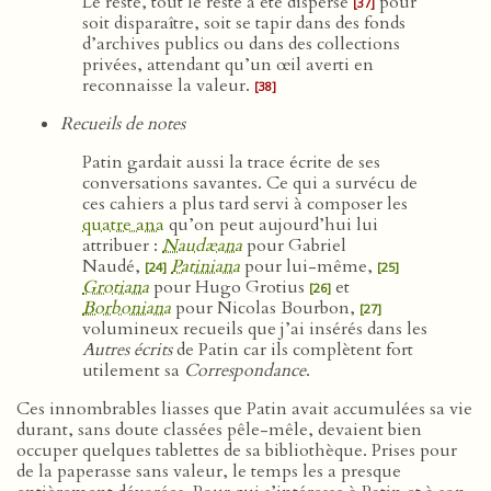
Le reste, tout le reste a été dispersé
pour
[37]
soit disparaître, soit se tapir dans des fonds
d’archives publics ou dans des collections
privées, attendant qu’un œil averti en
reconnaisse la valeur.
[38]
Recueils de notes
Patin gardait aussi la trace écrite de ses
conversations savantes. Ce qui a survécu de
ces cahiers a plus tard servi à composer les
quatre ana
qu’on peut aujourd’hui lui
attribuer :
Naudæana
pour Gabriel
Naudé,
Patiniana
pour lui-même,
[24]
[25]
Grotiana
pour Hugo Grotius
et
[26]
Borboniana
pour Nicolas Bourbon,
[27]
volumineux recueils que j’ai insérés dans les
Autres écrits
de Patin car ils complètent fort
utilement sa
Correspondance
.
Ces innombrables liasses que Patin avait accumulées sa vie
durant, sans doute classées pêle-mêle, devaient bien
occuper quelques tablettes de sa bibliothèque. Prises pour
de la paperasse sans valeur, le temps les a presque