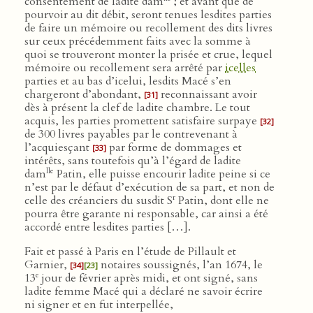
consentement de ladite dam
; et avant que de
pourvoir au dit débit, seront tenues lesdites parties
de faire un mémoire ou recollement des dits livres
sur ceux précédemment faits avec la somme à
quoi se trouveront monter la prisée et crue, lequel
mémoire ou recollement sera arrêté par
icelles
parties et au bas d’icelui, lesdits Macé s’en
chargeront d’abondant,
reconnaissant avoir
[31]
dès à présent la clef de ladite chambre. Le tout
acquis, les parties promettent satisfaire surpaye
[32]
de 300 livres payables par le contrevenant à
l’acquiesçant
par forme de dommages et
[33]
intérêts, sans toutefois qu’à l’égard de ladite
lle
dam
Patin, elle puisse encourir ladite peine si ce
n’est par le défaut d’exécution de sa part, et non de
r
celle des créanciers du susdit S
Patin, dont elle ne
pourra être garante ni responsable, car ainsi a été
accordé entre lesdites parties […].
Fait et passé à Paris en l’étude de Pillault et
Garnier,
notaires soussignés, l’an 1674, le
[34]
[23]
e
13
jour de février après midi, et ont signé, sans
ladite femme Macé qui a déclaré ne savoir écrire
ni signer et en fut interpellée,