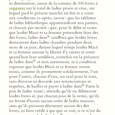
ni diminution, sinon de la somme de 300 livres à
supputer
sur le total de ladite prisée et crue, sur
lequel pied le présent marché est fait et a cours
aux conditions ci-après, savoir : que les tablettes
de ladite bibliothèque appartiendront aux parties,
et chacun par moitié ; que, pour le débit et vente
que lesdits Macé et sa femme prétendent faire des
lle
dits livres, ladite dam
souffrira que lesdits livres
demeurent dans ladite chambre pendant deux
mois de ce jour, durant lequel temps lesdits Macé
et sa femme auront la liberté d’y entrer et sortir
quand bon leur semblera, toutefois en la présence
lle
de ladite dam
et non autrement, et à condition
expresse que lesdits Macé et sa femme seront
tenus, comme ils promettent solidairement, l’un
pour l’autre, chacun d’eux, un seul pour le tout,
sans division ni discorde aux renonciations et
lle
requêtes, de bailler et payer à ladite dam
Patin le
prix de ladite vente ; attendu qu’ils ne débiteront
lesdits livres et, par chacun jour de la vente, qu’ils
ne feront d’iceux aucun sortir de ladite maison,
sans qu’ils puissent détourner aucun des dits
livres, ni faire crédit à qui que ce soit, si ce n’est du
lle