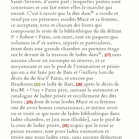
Saint-Séverin, d’autre part ; lesquelles parties sont
convenues et ont fait entre elles le marché qui
lle
ensuit. C’est à savoir que la dite dam
a vendu et
vend par ces présentes auxdits Macé et sa femme,
ce acceptant, tous et chacun des livres qui
composent le reste de la bibliothèque du dit défunt
r
S
< Robert > Patin, son mari, tant en paquets que
o
volumes in‑f
et autres, séparés et particuliers,
étant dans une grande chambre au premier étage
lle
sur le devant de la maison de ladite dam
,
sans
[27]
aucune chose en escompte ni réserve, et ce
moyennant et sur le pied de l’estimation et prisée
qui en a été faite par de Bats et Guillery lors du
r
décès du dit feu S
Patin, et encore par
Baudouin
et ledit de Bats,
après le décès de
[22]
[28]
feu M. < Guy > Patin père, suivant le mémoire et
catalogue de ladite prisée et recollement des dits
livres ;
dont de tout lesdits Macé et sa femme
[29]
ont dit avoir bonne connaissance, et même avoir
vu et visité ce qui reste de ladite bibliothèque dans
ladite chambre, et [un mot illisible], sur le pied de
la crue de ladite prisée,
acquis que le tout se
[30]
puisse monter, tant pour ladite estimation et
prisée que pour ladite crue, sans aucune déduction