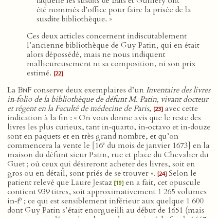
laquelle les susdits de Bats et Guillery ont
été nommés d’office pour faire la prisée de la
susdite bibliothèque. »
Ces deux articles concernent indiscutablement
l’ancienne bibliothèque de Guy Patin, qui en était
alors dépossédé, mais ne nous indiquent
malheureusement ni sa composition, ni son prix
estimé.
[22]
La
BnF
conserve deux exemplaires d’un
Inventaire des livres
in‑folio de la bibliothèque de défunt M. Patin, vivant docteur
et régent en la Faculté de médecine de Paris
,
avec cette
[23]
indication à la fin : « On vous donne avis que le reste des
livres les plus curieux, tant in‑quarto, in‑octavo et in‑douze
sont en paquets et en très grand nombre, et qu’on
e
commencera la vente le [16
du mois de janvier 1673] en la
maison du défunt sieur Patin, rue et place du Chevalier du
Guet ; où ceux qui désireront acheter des livres, soit en
gros ou en détail, sont priés de se trouver ».
Selon le
[24]
patient relevé que Laure Jestaz
en a fait, cet opuscule
[19]
contient 939 titres, soit approximativement 1 265 volumes
o
in‑f
; ce qui est sensiblement inférieur aux quelque 1 600
dont Guy Patin s’était enorgueilli au début de 1651 (mais