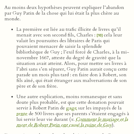
Au moins deux hypothèses peuvent expliquer l’abandon
par Guy Patin de la chose qui lui était la plus chère au
monde.
La première est liée au trafic illicite de livres qu’il
menait avec son second fils, Charles :
cela leur
[10]
valait les poursuites des libraires de Paris qui
pouvaient menacer de saisir la splendide
bibliothèque de Guy ; l’exil forcé de Charles, à la mi-
novembre 1667, atteste du degré de gravité que la
situation avait atteint. Alors, pour mettre ses livres à
l’abri sans s’en séparer, Guy Patin aurait conçu cette
parade un mois plus tard : en faire don à Robert, son
fils aîné, qui était étranger aux malversations de son
père et de son frère.
Une autre explication, moins romanesque et sans
doute plus probable, est que cette donation pouvait
servir à Robert Patin de
gage
sur les impayés de la
rente
de 500 livres que ses parents s’étaient engagés à
lui servir leur vie durant (
v
.
Comment le mariage et la
mort de Robert Patin ont causé la ruine de Guy
).