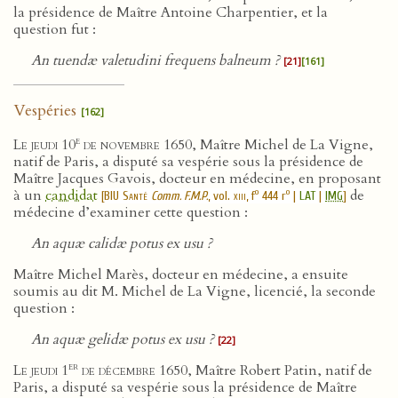
la présidence de Maître Antoine Charpentier, et la
question fut :
An tuendæ valetudini frequens balneum ?
[21]
[161]
Vespéries
[162]
e
Le jeudi 10
de novembre 1650
, Maître Michel de La Vigne,
natif de Paris, a disputé sa vespérie sous la présidence de
Maître Jacques Gavois, docteur en médecine, en proposant
à un
candidat
de
o
o
[
BIU Santé
Comm. F.M.P.
, vol.
xiii
, f
444 r
|
LAT
|
IMG
]
médecine d’examiner cette question :
An aquæ calidæ potus ex usu ?
Maître Michel Marès, docteur en médecine, a ensuite
soumis au dit M. Michel de La Vigne, licencié, la seconde
question :
An aquæ gelidæ potus ex usu ?
[22]
er
Le jeudi 1
de décembre 1650
, Maître Robert Patin, natif de
Paris, a disputé sa vespérie sous la présidence de Maître