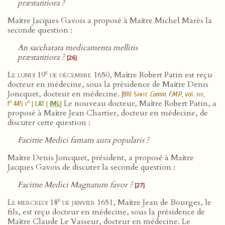
præstantiora ?
Maître Jacques Gavois a proposé à Maître Michel Marès la
seconde question :
An saccharata medicamenta mellitis
præstantiora ?
[26]
e
Le lundi 19
de décembre 1650
, Maître Robert Patin est reçu
docteur en médecine, sous la présidence de Maître Denis
Joncquet, docteur en médecine.
[
BIU Santé
Comm. F.M.P.
, vol.
xiii
,
Le nouveau docteur, Maître Robert Patin, a
o
o
f
445 r
|
LAT
|
IMG
]
proposé à Maître Jean Chartier, docteur en médecine, de
discuter cette question :
Facitne Medici famam aura popularis ?
Maître Denis Joncquet, président, a proposé à Maître
Jacques Gavois de discuter la seconde question :
Facitne Medici Magnatum favor ?
[27]
e
Le mercredi 18
de janvier 1651
, Maître Jean de Bourges, le
fils, est reçu docteur en médecine, sous la présidence de
Maître Claude Le Vasseur, docteur en médecine. Le