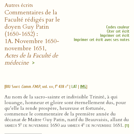
Autres écrits
Commentaires de la
Faculté rédigés par le
doyen Guy Patin
Codes couleur
Citer cet écrit
(1650-1652) :
Imprimer cet écrit
1A. Novembre 1650-
Imprimer cet écrit avec ses notes
novembre 1651,
Actes de la Faculté de
médecine
>
o
o
[
BIU Santé
Comm. F.M.P.
, vol.
xiii
, f
438 r
|
LAT
|
IMG
]
Au nom de la sacro-sainte et indivisible Trinité, à qui
louange, honneur et gloire sont éternellement dus, pour
qu’elle la rende prospère, heureuse et fortunée,
commence le commentaire de la première année du
décanat de Maître Guy Patin, natif du Beauvaisis, allant du
e
e
samedi 5
de novembre 1650
au
samedi 4
de novembre 1651
.
[1]