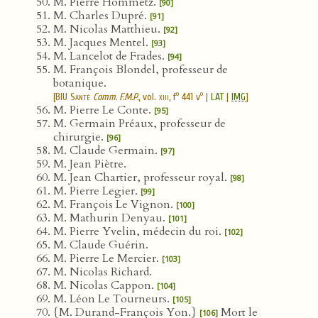
M. Pierre Hommetz.
[90]
M. Charles Dupré.
[91]
M. Nicolas Matthieu.
[92]
M. Jacques Mentel.
[93]
M. Lancelot de Frades.
[94]
M. François Blondel, professeur de
botanique.
o
o
[
BIU Santé
Comm. F.M.P.
, vol.
xiii
, f
441 v
|
LAT
|
IMG
]
M. Pierre Le Conte.
[95]
M. Germain Préaux, professeur de
chirurgie.
[96]
M. Claude Germain.
[97]
M. Jean Piètre.
M. Jean Chartier, professeur royal.
[98]
M. Pierre Legier.
[99]
M. François Le Vignon.
[100]
M. Mathurin Denyau.
[101]
M. Pierre Yvelin, médecin du roi.
[102]
M. Claude Guérin.
M. Pierre Le Mercier.
[103]
M. Nicolas Richard.
M. Nicolas Cappon.
[104]
M. Léon Le Tourneurs.
[105]
{M. Durand-François Yon.}
Mort le
[106]