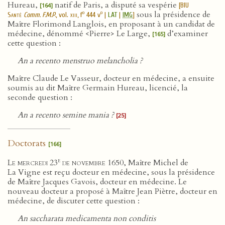
Hureau,
natif de Paris, a disputé sa vespérie
[
BIU
[164]
sous la présidence de
o
o
Santé
Comm. F.M.P.
, vol.
xiii
, f
444 v
|
LAT
|
IMG
]
Maître Florimond Langlois, en proposant à un candidat de
médecine, dénommé <Pierre> Le Large,
d’examiner
[165]
cette question :
An a recento menstruo melancholia ?
Maître Claude Le Vasseur, docteur en médecine, a ensuite
soumis au dit Maître Germain Hureau, licencié, la
seconde question :
An a recento semine mania ?
[25]
Doctorats
[166]
e
Le mercredi 23
de novembre 1650
, Maître Michel de
La Vigne est reçu docteur en médecine, sous la présidence
de Maître Jacques Gavois, docteur en médecine. Le
nouveau docteur a proposé à Maître Jean Piètre, docteur en
médecine, de discuter cette question :
An saccharata medicamenta non conditis