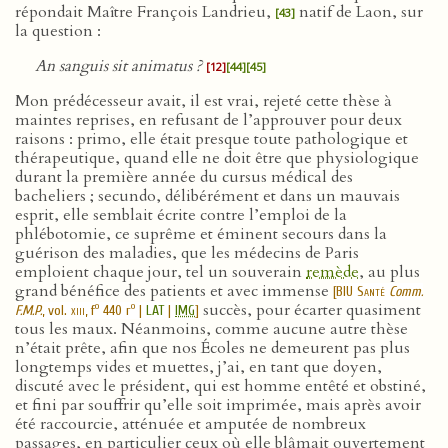
répondait Maître François Landrieu,
natif de Laon, sur
[43]
la question :
An sanguis sit animatus ?
[12]
[44]
[45]
Mon prédécesseur avait, il est vrai, rejeté cette thèse à
maintes reprises, en refusant de l’approuver pour deux
raisons : primo, elle était presque toute pathologique et
thérapeutique, quand elle ne doit être que physiologique
durant la première année du cursus médical des
bacheliers ; secundo, délibérément et dans un mauvais
esprit, elle semblait écrite contre l’emploi de la
phlébotomie, ce suprême et éminent secours dans la
guérison des maladies, que les médecins de Paris
emploient chaque jour, tel un souverain
remède
, au plus
grand bénéfice des patients et avec immense
[
BIU Santé
Comm.
succès, pour écarter quasiment
o
o
F.M.P.
, vol.
xiii
, f
440 r
|
LAT
|
IMG
]
tous les maux. Néanmoins, comme aucune autre thèse
n’était prête, afin que nos Écoles ne demeurent pas plus
longtemps vides et muettes, j’ai, en tant que doyen,
discuté avec le président, qui est homme entêté et obstiné,
et fini par souffrir qu’elle soit imprimée, mais après avoir
été raccourcie, atténuée et amputée de nombreux
passages, en particulier ceux où elle blâmait ouvertement