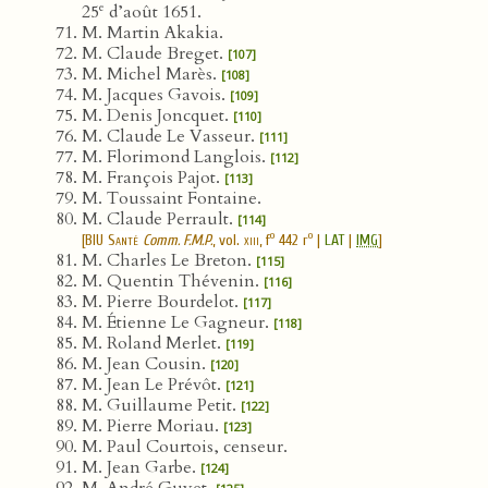
e
25
d’août 1651.
M. Martin Akakia.
M. Claude Breget.
[107]
M. Michel Marès.
[108]
M. Jacques Gavois.
[109]
M. Denis Joncquet.
[110]
M. Claude Le Vasseur.
[111]
M. Florimond Langlois.
[112]
M. François Pajot.
[113]
M. Toussaint Fontaine.
M. Claude Perrault.
[114]
o
o
[
BIU Santé
Comm. F.M.P.
, vol.
xiii
, f
442 r
|
LAT
|
IMG
]
M. Charles Le Breton.
[115]
M. Quentin Thévenin.
[116]
M. Pierre Bourdelot.
[117]
M. Étienne Le Gagneur.
[118]
M. Roland Merlet.
[119]
M. Jean Cousin.
[120]
M. Jean Le Prévôt.
[121]
M. Guillaume Petit.
[122]
M. Pierre Moriau.
[123]
M. Paul Courtois, censeur.
M. Jean Garbe.
[124]