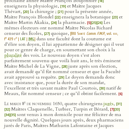
prochaine année Maître François Boujonnier
[18]
enseignera la physiologie,
et Maître Jacques
[19]
Thévart,
la chirurgie ;
pour la présente année,
[20]
[21]
Maître François Blondel
enseignera la botanique
et
[22]
[23]
Maître Martin Akakia,
la pharmacie.
Les
[24]
[5]
[25]
[26]
mêmes électeurs ont nommé Maître Nicolas Richard
censeur des Écoles,
quoique,
[
BIU Santé
Comm. F.M.P.
, vol.
xiii
,
[27]
dans une faculté dont la coutume est
o
o
f
439 r
|
LAT
|
IMG
]
d’élire son doyen, il lui appartienne de désigner qui il veut
pour ce genre de charge, en soumettant son choix à la
pluralité
des voix. Le nouveau doyen s’est alors
parfaitement souvenu que voilà huit ans, le très éminent
Maître Michel de La Vigne,
juste après son élection,
[28]
avait demandé qu’il fût nommé censeur et que la Faculté
avait approuvé sa requête.
Le doyen demanda donc
[29]
avec insistance que, pour la durée de son mandat,
l’excellent et très savant maître Paul Courtois,
natif de
[30]
Meaux, fût nommé censeur ; ce qu’il obtint facilement.
[6]
e
Le mardi 8
de novembre 1650
, quatre chirurgiens
jurés
,
[31]
Maîtres Claquenelle, Turbier, Turpin et Bérard,
[32]
[7]
[33]
sont venus à mon domicile pour me féliciter de ma
[34]
[35]
nouvelle dignité. Quelques jours après, deux pharmaciens
jurés de Paris, Maîtres Mathurin Lafontaine et Jacques