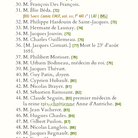
M. François Des François.
M. Élie Béda.
[72]
o
o
[
BIU Santé
Comm. F.M.P.
, vol.
xiii
, f
441 r
|
LAT
|
IMG
]
M. Philippe Hardouin de Saint-Jacques.
[73]
M. Hermant de Launay.
[74]
M. Jacques Jouvin.
[75]
M. Charles Guillemeau.
[76]
e
{M. Jacques Cornuti.}
Mort le 23
d’août
[77]
1651.
M. Philibert Morisset.
[78]
M. Urbain Bodineau, médecin du roi.
[79]
M. Jacques Thévart.
M. Guy Patin,
doyen
.
M. Cyprien Hubault.
[80]
M. Nicolas Brayer.
[81]
M. Sébastien Rainssant.
[82]
M. Claude Seguin,
premier médecin de
[83]
la reine
très-chrétienne
Anne d’Autriche.
[84]
M. Jean Vacherot.
[85]
M. Hugues Chasles.
[86]
M. Gilbert Puilon.
[87]
M. Nicolas Langlois.
[88]
M. Jacques Regnault.
[89]