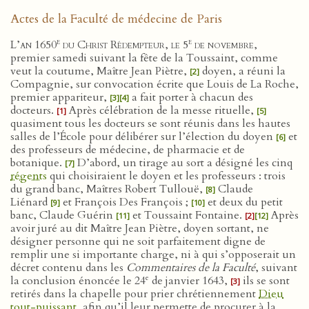
Actes de la Faculté de médecine de Paris
e
e
L’an 1650
du Christ Rédempteur, le 5
de novembre
,
premier samedi suivant la fête de la Toussaint, comme
veut la coutume, Maître Jean Piètre,
doyen, a réuni la
[2]
Compagnie, sur convocation écrite que Louis de La Roche,
premier appariteur,
a fait porter à chacun des
[3]
[4]
docteurs.
Après célébration de la messe rituelle,
[1]
[5]
quasiment tous les docteurs se sont réunis dans les hautes
salles de l’École pour délibérer sur l’élection du doyen
et
[6]
des professeurs de médecine, de pharmacie et de
botanique.
D’abord, un tirage au sort a désigné les cinq
[7]
régents
qui choisiraient le doyen et les professeurs : trois
du grand banc, Maîtres Robert Tullouë,
Claude
[8]
Liénard
et François Des François ;
et deux du petit
[9]
[10]
banc, Claude Guérin
et Toussaint Fontaine.
Après
[11]
[2]
[12]
avoir juré au dit Maître Jean Piètre, doyen sortant, ne
désigner personne qui ne soit parfaitement digne de
remplir une si importante charge, ni à qui s’opposerait un
décret contenu dans les
Commentaires de la Faculté
, suivant
e
la conclusion énoncée le 24
de janvier 1643,
ils se sont
[3]
retirés dans la chapelle pour prier chrétiennement
Dieu
tout-puissant
, afin qu’il leur permette de procurer à la