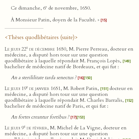
e
Ce dimanche, 6
de novembre, 1650.
À Monsieur Patin, doyen de la Faculté. »
[15]
<Thèses quodlibétaires (suite)>
e
Le jeudi 22
de décembre 1650
, M. Pierre Perreau, docteur en
médecine, a disputé hors tour sur une question
quodlibétaire à laquelle répondait M. François Lopès,
[149]
bachelier de médecine natif de Bordeaux, et qui fut :
An a sterililitate tarda senectus ?
[16]
[150]
e
Le jeudi 19
de janvier 1651
, M. Robert Patin,
docteur en
[151]
médecine, a disputé hors tour sur une question
quodlibétaire à laquelle répondait M. Charles Barralis,
[152]
bachelier de médecine natif de Paris, et qui fut :
An fortes creantur fortibus ?
[17]
[153]
e
Le jeudi 9
de février
, M. Michel de La Vigne, docteur en
médecine, a disputé hors tour sur une question