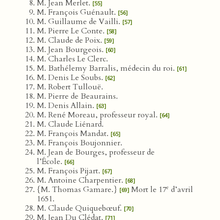
M. Jean Merlet.
[55]
M. François Guénault.
[56]
M. Guillaume de Vailli.
[57]
M. Pierre Le Conte.
[58]
M. Claude de Poix.
[59]
M. Jean Bourgeois.
[60]
M. Charles Le Clerc.
M. Bathélemy Barralis, médecin du roi.
[61]
M. Denis Le Soubs.
[62]
M. Robert Tullouë.
M. Pierre de Beaurains.
M. Denis Allain.
[63]
M. René Moreau, professeur royal.
[64]
M. Claude Liénard.
M. François Mandat.
[65]
M. François Boujonnier.
M. Jean de Bourges, professeur de
l’École.
[66]
M. François Pijart.
[67]
M. Antoine Charpentier.
[68]
e
{M. Thomas Gamare.}
Mort le 17
d’avril
[69]
1651.
M. Claude Quiquebœuf.
[70]
M. Jean Du Clédat.
[71]