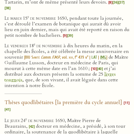
Tartarin, m’ont de même présenté leurs devoirs.
[8]
[36]
[37]
[38]
e
Le mardi 15
de novembre 1650
, pendant toute la journée,
s’est déroulé l’examen de botanique qui aurait dû avoir
lieu en juin dernier, mais qui avait été reporté en raison du
petit nombre de bacheliers.
[9]
[39]
e
Le vendredi 18
de novembre
à dix heures du matin, en la
chapelle des Écoles, a été célébrée la messe anniversaire en
souvenir
de Maître
o
o
[
BIU Santé
Comm. F.M.P.
, vol.
xiii
, f
439 v
|
LAT
|
IMG
]
Guillaume Lusson, docteur en médecine de Paris, qui
mourut à cette même date en l’an 1610 ;
et j’ai
[10]
[40]
distribué aux docteurs présents la somme de 25
livres
tournois
, que, de son vivant, il avait léguée dans cette
intention à notre École.
Thèses quodlibétaires [la première du cycle annuel]
[11]
[41]
e
Le jeudi 24
de novembre 1650
, Maître Pierre de
Beaurains,
docteur en médecine, a présidé, à son tour
[42]
ordinaire, la soutenance de la quodlibétaire à laquelle