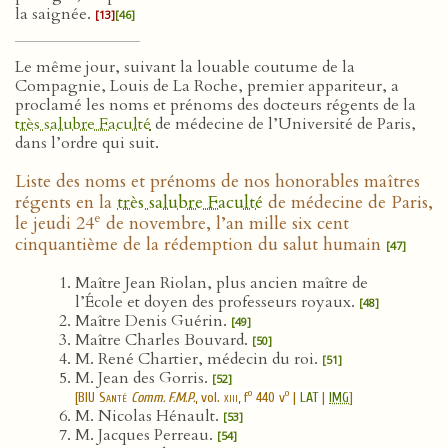
la saignée.
[13]
[46]
Le même jour, suivant la louable coutume de la
Compagnie, Louis de La Roche, premier appariteur, a
proclamé les noms et prénoms des docteurs régents de la
très salubre Faculté
de médecine de l’Université de Paris,
dans l’ordre qui suit.
Liste des noms et prénoms de nos honorables maîtres
régents en la
très salubre Faculté
de médecine de Paris,
e
le jeudi 24
de novembre, l’an mille six cent
cinquantième de la rédemption du salut humain
[47]
Maître Jean Riolan, plus ancien maître de
l’École et doyen des professeurs royaux.
[48]
Maître Denis Guérin.
[49]
Maître Charles Bouvard.
[50]
M. René Chartier, médecin du roi.
[51]
M. Jean des Gorris.
[52]
o
o
[
BIU Santé
Comm. F.M.P.
, vol.
xiii
, f
440 v
|
LAT
|
IMG
]
M. Nicolas Hénault.
[53]
M. Jacques Perreau.
[54]