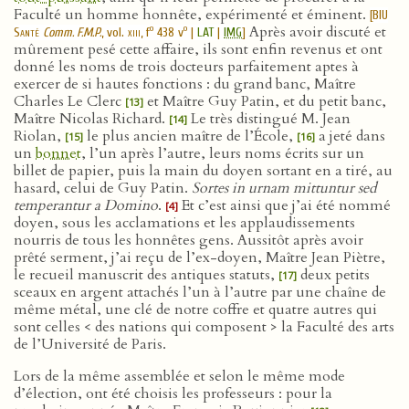
Faculté un homme honnête, expérimenté et éminent.
[
BIU
Après avoir discuté et
o
o
Santé
Comm. F.M.P.
, vol.
xiii
, f
438 v
|
LAT
|
IMG
]
mûrement pesé cette affaire, ils sont enfin revenus et ont
donné les noms de trois docteurs parfaitement aptes à
exercer de si hautes fonctions : du grand banc, Maître
Charles Le Clerc
et Maître Guy Patin, et du petit banc,
[13]
Maître Nicolas Richard.
Le très distingué M. Jean
[14]
Riolan,
le plus ancien maître de l’École,
a jeté dans
[15]
[16]
un
bonnet
, l’un après l’autre, leurs noms écrits sur un
billet de papier, puis la main du doyen sortant en a tiré, au
hasard, celui de Guy Patin.
Sortes in urnam mittuntur sed
temperantur a Domino
.
Et c’est ainsi que j’ai été nommé
[4]
doyen, sous les acclamations et les applaudissements
nourris de tous les honnêtes gens. Aussitôt après avoir
prêté serment, j’ai reçu de l’ex-doyen, Maître Jean Piètre,
le recueil manuscrit des antiques statuts,
deux petits
[17]
sceaux en argent attachés l’un à l’autre par une chaîne de
même métal, une clé de notre coffre et quatre autres qui
sont celles < des nations qui composent > la Faculté des arts
de l’Université de Paris.
Lors de la même assemblée et selon le même mode
d’élection, ont été choisis les professeurs : pour la