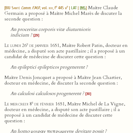
Maître Claude
o
o
[
BIU Santé
Comm. F.M.P.
, vol.
xiii
, f
445 v
|
LAT
|
IMG
]
Germain a proposé à Maître Michel Marès de discuter la
seconde question :
An proceritas corporis vitæ diuturnioris
indicium ?
[29]
e
Le lundi 26
de janvier 1651
, Maître Robert Patin, docteur en
médecine, a disputé son acte pastillaire ; il a proposé à un
candidat de médecine de discuter cette question :
An epileptici epilepticos progenerent ?
Maître Denis Joncquet a proposé à Maître Jean Chartier,
docteur en médecine, de discuter la seconde question :
An calculosi calculosos progenerent ?
[30]
e
Le mercredi 8
de février 1651
, Maître Michel de La Vigne,
docteur en médecine, a disputé son acte pastillaire ; il a
proposé à un candidat de médecine de discuter cette
question :
An homo
μοιραν πεπρωμενην
devitare possit ?