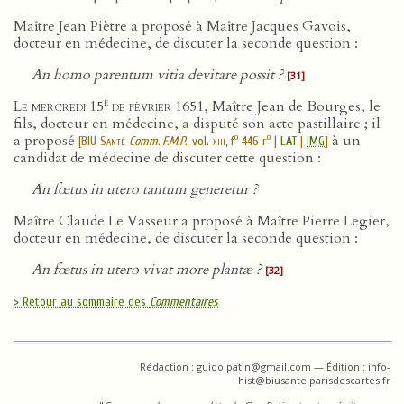
Maître Jean Piètre a proposé à Maître Jacques Gavois,
docteur en médecine, de discuter la seconde question :
An homo parentum vitia devitare possit ?
[31]
e
Le mercredi 15
de février 1651
, Maître Jean de Bourges, le
fils, docteur en médecine, a disputé son acte pastillaire ; il
a proposé
à un
o
o
[
BIU Santé
Comm. F.M.P.
, vol.
xiii
, f
446 r
|
LAT
|
IMG
]
candidat de médecine de discuter cette question :
An fœtus in utero tantum generetur ?
Maître Claude Le Vasseur a proposé à Maître Pierre Legier,
docteur en médecine, de discuter la seconde question :
An fœtus in utero vivat more plantæ ?
[32]
> Retour au sommaire des
Commentaires
Rédaction : guido.patin@gmail.com — Édition : info-
hist@biusante.parisdescartes.fr