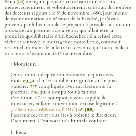
Pena
ne figure pas dans cette liste car il s’est lui-
[146]
même, sciemment et volontairement, soustrait du nombre
e
des docteurs régents : le 5
de novembre 1650, jour même
de ma nomination au décanat de la Faculté, je l’avais
prévenu par billet écrit de se préparer à présider, à son tour
ordinaire, au premier acte à venir, qui allait être la
première quodlibétaire d’un bachelier ; il a refusé cette
tâche et renvoyé le messager de notre École, comme il
ressort clairement de la lettre ci-dessous, que notre bedeau
e
m’a remise le dimanche 6
de novembre.
« Monsieur,
Outre mon indisposition ordinaire, depuis deux
nuits
en çà
, il m’est tombé une goutte sur le pied
gauche,
compliquée avec un rhume sur la
[147]
poitrine,
qui a rompu tout à fait ma
[148]
résolution. C’est pourquoi je vous supplie de
m’excuser, et faire trouver mon excuse légitime à
o
o
[
BIU Santé
Comm. F.M.P.
, vol.
xiii
, f
443 r
|
LAT
|
IMG
]
l’assemblée, dont vous êtes à présent le directeur,
Dieu merci. C’est votre très humble confrère
L. Pena.