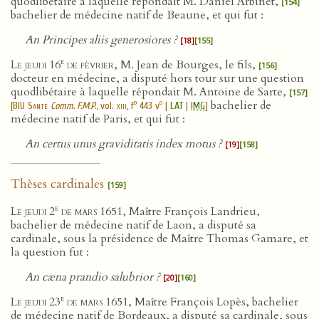
quodlibétaire à laquelle répondait M. Daniel Arbinet,
[154]
bachelier de médecine natif de Beaune, et qui fut :
An Principes aliis generosiores ?
[18]
[155]
e
Le jeudi 16
de février
, M. Jean de Bourges, le fils,
[156]
docteur en médecine, a disputé hors tour sur une question
quodlibétaire à laquelle répondait M. Antoine de Sarte,
[157]
bachelier de
o
o
[
BIU Santé
Comm. F.M.P.
, vol.
xiii
, f
443 v
|
LAT
|
IMG
]
médecine natif de Paris, et qui fut :
An certus unus graviditatis index motus ?
[19]
[158]
Thèses cardinales
[159]
e
Le jeudi 2
de mars 1651
, Maître François Landrieu,
bachelier de médecine natif de Laon, a disputé sa
cardinale, sous la présidence de Maître Thomas Gamare, et
la question fut :
An cæna prandio salubrior ?
[20]
[160]
e
Le jeudi 23
de mars 1651
, Maître François Lopès, bachelier
de médecine natif de Bordeaux, a disputé sa cardinale, sous