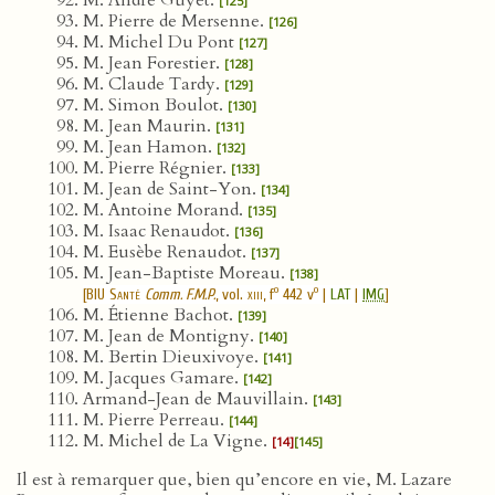
M. André Guyet.
[125]
M. Pierre de Mersenne.
[126]
M. Michel Du Pont
[127]
M. Jean Forestier.
[128]
M. Claude Tardy.
[129]
M. Simon Boulot.
[130]
M. Jean Maurin.
[131]
M. Jean Hamon.
[132]
M. Pierre Régnier.
[133]
M. Jean de Saint-Yon.
[134]
M. Antoine Morand.
[135]
M. Isaac Renaudot.
[136]
M. Eusèbe Renaudot.
[137]
M. Jean-Baptiste Moreau.
[138]
o
o
[
BIU Santé
Comm. F.M.P.
, vol.
xiii
, f
442 v
|
LAT
|
IMG
]
M. Étienne Bachot.
[139]
M. Jean de Montigny.
[140]
M. Bertin Dieuxivoye.
[141]
M. Jacques Gamare.
[142]
Armand-Jean de Mauvillain.
[143]
M. Pierre Perreau.
[144]
M. Michel de La Vigne.
[14]
[145]
Il est à remarquer que, bien qu’encore en vie, M. Lazare