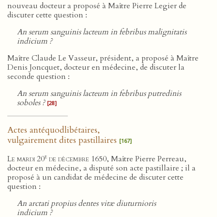
nouveau docteur a proposé à Maître Pierre Legier de
discuter cette question :
An serum sanguinis lacteum in febribus malignitatis
indicium ?
Maître Claude Le Vasseur, président, a proposé à Maître
Denis Joncquet, docteur en médecine, de discuter la
seconde question :
An serum sanguinis lacteum in febribus putredinis
soboles ?
[28]
Actes antéquodlibétaires,
vulgairement dites pastillaires
[167]
e
Le mardi 20
de décembre 1650
, Maître Pierre Perreau,
docteur en médecine, a disputé son acte pastillaire ; il a
proposé à un candidat de médecine de discuter cette
question :
An arctati propius dentes vitæ diuturnioris
indicium ?