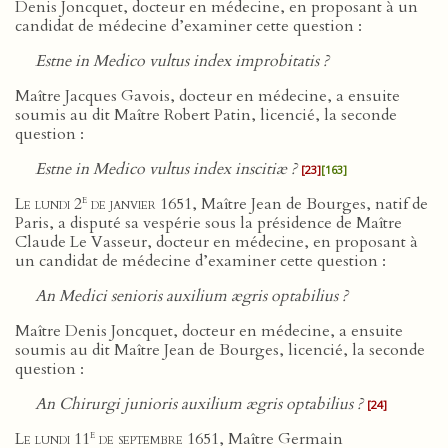
Denis Joncquet, docteur en médecine, en proposant à un
candidat de médecine d’examiner cette question :
Estne in Medico vultus index improbitatis ?
Maître Jacques Gavois, docteur en médecine, a ensuite
soumis au dit Maître Robert Patin, licencié, la seconde
question :
Estne in Medico vultus index inscitiæ ?
[23]
[163]
e
Le lundi 2
de janvier 1651
, Maître Jean de Bourges, natif de
Paris, a disputé sa vespérie sous la présidence de Maître
Claude Le Vasseur, docteur en médecine, en proposant à
un candidat de médecine d’examiner cette question :
An Medici senioris auxilium ægris optabilius ?
Maître Denis Joncquet, docteur en médecine, a ensuite
soumis au dit Maître Jean de Bourges, licencié, la seconde
question :
An Chirurgi junioris auxilium ægris optabilius ?
[24]
e
Le lundi 11
de septembre 1651
, Maître Germain