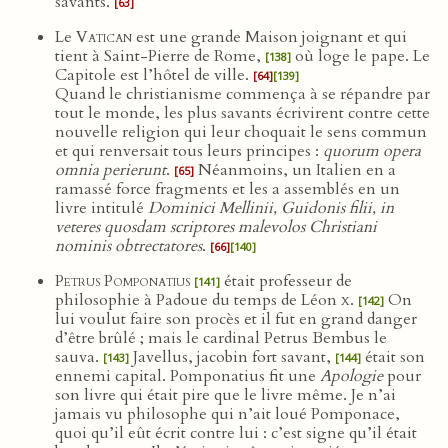
savants.
[63]
Le
Vatican
est une grande Maison joignant et qui
tient à Saint-Pierre de Rome,
où loge le pape. Le
[138]
Capitole est l’hôtel de ville.
[64]
[139]
Quand le christianisme commença à se répandre par
tout le monde, les plus savants écrivirent contre cette
nouvelle religion qui leur choquait le sens commun
et qui renversait tous leurs principes :
quorum opera
omnia perierunt
.
Néanmoins, un Italien en a
[65]
ramassé force fragments et les a assemblés en un
livre intitulé
Dominici Mellinii, Guidonis filii, in
veteres quosdam scriptores malevolos Christiani
nominis obtrectatores
.
[66]
[140]
Petrus Pomponatius
était professeur de
[141]
philosophie à Padoue du temps de Léon
x
.
On
[142]
lui voulut faire son procès et il fut en grand danger
d’être brûlé ; mais le cardinal Petrus Bembus le
sauva.
Javellus, jacobin fort savant,
était son
[143]
[144]
ennemi capital. Pomponatius fit une
Apologie
pour
son livre qui était pire que le livre même. Je n’ai
jamais vu philosophe qui n’ait loué Pomponace,
quoi qu’il eût écrit contre lui : c’est signe qu’il était