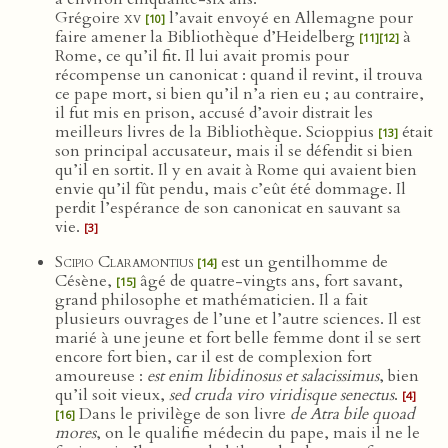
Grégoire
xv
l’avait envoyé en Allemagne pour
[10]
faire amener la Bibliothèque d’Heidelberg
à
[11]
[12]
Rome, ce qu’il fit. Il lui avait promis pour
récompense un canonicat : quand il revint, il trouva
ce pape mort, si bien qu’il n’a rien eu ; au contraire,
il fut mis en prison, accusé d’avoir distrait les
meilleurs livres de la Bibliothèque. Scioppius
était
[13]
son principal accusateur, mais il se défendit si bien
qu’il en sortit. Il y en avait à Rome qui avaient bien
envie qu’il fût pendu, mais c’eût été dommage. Il
perdit l’espérance de son canonicat en sauvant sa
vie.
[3]
Scipio Claramontius
est un gentilhomme de
[14]
Césène,
âgé de quatre-vingts ans, fort savant,
[15]
grand philosophe et mathématicien. Il a fait
plusieurs ouvrages de l’une et l’autre sciences. Il est
marié à une jeune et fort belle femme dont il se sert
encore fort bien, car il est de complexion fort
amoureuse :
est enim libidinosus et salacissimus
, bien
qu’il soit vieux,
sed cruda viro viridisque senectus
.
[4]
Dans le privilège de son livre
de Atra bile quoad
[16]
mores
, on le qualifie médecin du pape, mais il ne le