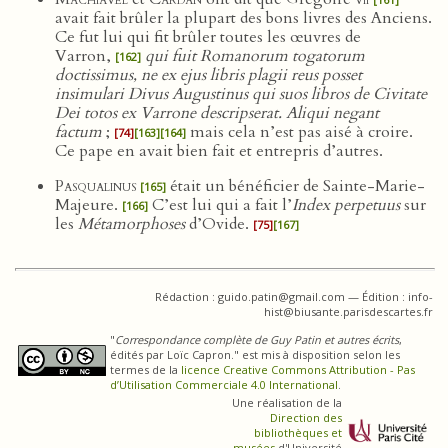
avait fait brûler la plupart des bons livres des Anciens.
Ce fut lui qui fit brûler toutes les œuvres de
Varron,
qui fuit Romanorum togatorum
[162]
doctissimus, ne ex ejus libris plagii reus posset
insimulari Divus Augustinus qui suos libros de Civitate
Dei totos ex Varrone descripserat. Aliqui negant
factum
;
mais cela n’est pas aisé à croire.
[74]
[163]
[164]
Ce pape en avait bien fait et entrepris d’autres.
Pasqualinus
était un bénéficier de Sainte-Marie-
[165]
Majeure.
C’est lui qui a fait l’
Index perpetuus
sur
[166]
les
Métamorphoses
d’Ovide.
[75]
[167]
Rédaction : guido.patin@gmail.com — Édition : info-
hist@biusante.parisdescartes.fr
"
Correspondance complète de Guy Patin et autres écrits
,
édités par Loïc Capron." est mis à disposition selon les
termes de la
licence Creative Commons Attribution - Pas
d’Utilisation Commerciale 4.0 International
.
Une réalisation de la
Direction des
bibliothèques et
musées
d'Université