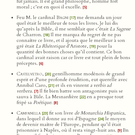
fut jamais. Il est grand philosophe, homme fort
moral ; c’est en quoi il excelle.
[5]
Feu M. le cardinal
Bagni
me demanda un jour
[17]
quel était le meilleur de tous les livres. Je lui dis
qu’après la Bible, il me semblait que c’était
La Sagesse
de Charron.
Il me marqua du regret de ne pas
[18]
connaître ce livre, et il ajouta que le meilleur à son
gré était
La Rhétorique
d’Aristote,
pour la
[19]
quantité des bonnes choses qu’il contient. Ce bon
cardinal avait raison car ce livre est tout plein de bons
préceptes.
[6]
Castelvetro
,
gentilhomme modénois de grand
[20]
esprit et d’une profonde érudition, eut querelle avec
Annibal Caro,
et ils en vinrent
a verbis ad
[21]
verbera
.
Il fit bien battre son antagoniste puis se
[7]
sauva à Bâle. La Mesnardière
en a presque tout
[22]
fripé sa
Poétique
.
[8]
Campanella
fit son livre
de Monarchia Hispanica
,
[23]
dans lequel il donne au roi d’Espagne
le moyen
[24]
de devenir maître de l’Europe, pendant qu’il était
prisonnier à Naples, où il resta vingt-huit ans.
En
[9]