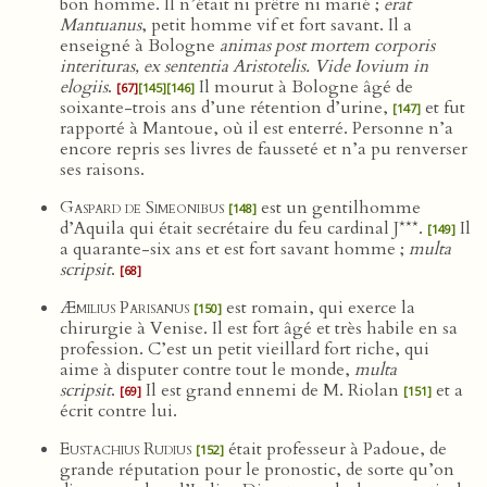
bon homme. Il n’était ni prêtre ni marié ;
erat
Mantuanus
, petit homme vif et fort savant. Il a
enseigné à Bologne
animas post mortem corporis
interituras, ex sententia Aristotelis. Vide Iovium in
elogiis
.
Il mourut à Bologne âgé de
[67]
[145]
[146]
soixante-trois ans d’une rétention d’urine,
et fut
[147]
rapporté à Mantoue, où il est enterré. Personne n’a
encore repris ses livres de fausseté et n’a pu renverser
ses raisons.
Gaspard de Simeonibus
est un gentilhomme
[148]
d’Aquila qui était secrétaire du feu cardinal J***.
Il
[149]
a quarante-six ans et est fort savant homme ;
multa
scripsit
.
[68]
Æmilius Parisanus
est romain, qui exerce la
[150]
chirurgie à Venise. Il est fort âgé et très habile en sa
profession. C’est un petit vieillard fort riche, qui
aime à disputer contre tout le monde,
multa
scripsit
.
Il est grand ennemi de M. Riolan
et a
[69]
[151]
écrit contre lui.
Eustachius Rudius
était professeur à Padoue, de
[152]
grande réputation pour le pronostic, de sorte qu’on