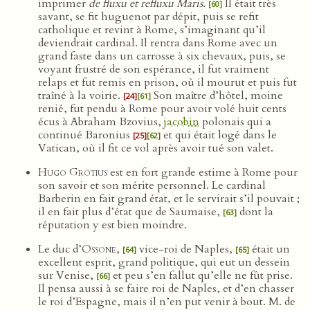
imprimer
de fluxu et refluxu Maris
.
Il était très
[60]
savant, se fit huguenot par dépit, puis se refit
catholique et revint à Rome, s’imaginant qu’il
deviendrait cardinal. Il rentra dans Rome avec un
grand faste dans un carrosse à six chevaux, puis, se
voyant frustré de son espérance, il fut vraiment
relaps et fut remis en prison, où il mourut et puis fut
traîné à la voirie.
Son maître d’hôtel, moine
[24]
[61]
renié, fut pendu à Rome pour avoir volé huit cents
écus à Abraham Bzovius,
jacobin
polonais qui a
continué Baronius
et qui était logé dans le
[25]
[62]
Vatican, où il fit ce vol après avoir tué son valet.
Hugo Grotius
est en fort grande estime à Rome pour
son savoir et son mérite personnel. Le cardinal
Barberin en fait grand état, et le servirait s’il pouvait ;
il en fait plus d’état que de Saumaise,
dont la
[63]
réputation y est bien moindre.
Le duc d’
Ossone
,
vice-roi de Naples,
était un
[64]
[65]
excellent esprit, grand politique, qui eut un dessein
sur Venise,
et peu s’en fallut qu’elle ne fût prise.
[66]
Il pensa aussi à se faire roi de Naples, et d’en chasser
le roi d’Espagne, mais il n’en put venir à bout. M. de