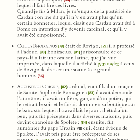
lequel il faut lire ces livres.
Quand je fus à Milan, je m’enquis de la postérité de
Cardan : on me dit qu’il n’y en avait plus qu’un
certain bonnetier, lequel disait que Cardan avait été à
Rome en intention d’y devenir cardinal, et qu’il y
avait été empoisonné.
Cœlius Rhodiginus
était de Rovigo,
il a professé
[78]
[79]
à Padoue.
Bonifacius,
jurisconsulte de ce
[80]
[81]
pays-là a fait une oraison latine, que j’ai vue
imprimée, dans laquelle il a tâché à
persuader
à ceux
de Rovigo de dresser une statue à ce grand
homme.
[36]
Augustinus Origius
,
cardinal, était fils d’un maçon
[82]
de Sainte-Sophie de Romagne :
il avait demandé
[83]
l’aumône ; il avait un frère, garçon d’un potier, qui
le retirait le soir et le faisait dormir en sa boutique sur
le banc sur lequel il travaillait le jour ; il étudia un
peu, puis fut précepteur dans diverses maisons, puis
devint chanoine de Spolète ;
ensuite, fut
[84]
aumônier du pape Urbain
viii
qui, étant évêque de
Spolète, l’avait pris pour être précepteur de ses