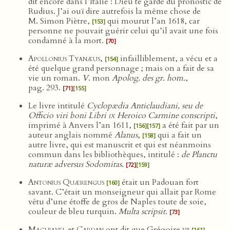
dit encore dans l’Italie : Dieu te garde du pronostic de
Rudius. J’ai ouï dire autrefois la même chose de
M. Simon Piètre,
qui mourut l’an 1618, car
[153]
personne ne pouvait guérir celui qu’il avait une fois
condamné à la mort.
[70]
Apollonius Tyanæus
,
infailliblement, a vécu et a
[154]
été quelque grand personnage ; mais on a fait de sa
vie un roman.
V
. mon
Apolog. des gr. hom.
,
pag. 293.
[71]
[155]
Le livre intitulé
Cyclopædia Anticlaudiani, seu de
Officio viri boni Libri
ix
Heroico Carmine conscripti
,
imprimé à Anvers l’an 1611,
a été fait par un
[156]
[157]
auteur anglais nommé
Alanus
,
qui a fait un
[158]
autre livre, qui est manuscrit et qui est néanmoins
commun dans les bibliothèques, intitulé :
de Planctu
naturæ adversus Sodomitas
.
[72]
[159]
Antonius Quærengus
était un Padouan fort
[160]
savant. C’était un monseigneur qui allait par Rome
vêtu d’une étoffe de gros de Naples toute de soie,
couleur de bleu turquin.
Multa scripsit
.
[73]
Machiavel
et
Cardan
ont dit que Grégoire
vii
[161]