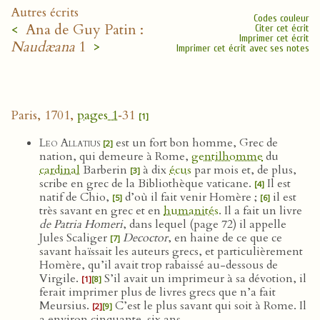
Autres écrits
Codes couleur
<
Ana de Guy Patin :
Citer cet écrit
Imprimer cet écrit
Naudæana
1
>
Imprimer cet écrit avec ses notes
Paris, 1701,
pages 1
‑31
[1]
Leo Allatius
est un fort bon homme, Grec de
[2]
nation, qui demeure à Rome,
gentilhomme
du
cardinal
Barberin
à dix
écus
par mois et, de plus,
[3]
scribe en grec de la Bibliothèque vaticane.
Il est
[4]
natif de Chio,
d’où il fait venir Homère ;
il est
[5]
[6]
très savant en grec et en
humanités
. Il a fait un livre
de Patria Homeri
, dans lequel (page 72) il appelle
Jules Scaliger
Decoctor
, en haine de ce que ce
[7]
savant haïssait les auteurs grecs, et particulièrement
Homère, qu’il avait trop rabaissé au-dessous de
Virgile.
S’il avait un imprimeur à sa dévotion, il
[1]
[8]
ferait imprimer plus de livres grecs que n’a fait
Meursius.
C’est le plus savant qui soit à Rome. Il
[2]
[9]
a environ cinquante-six ans.