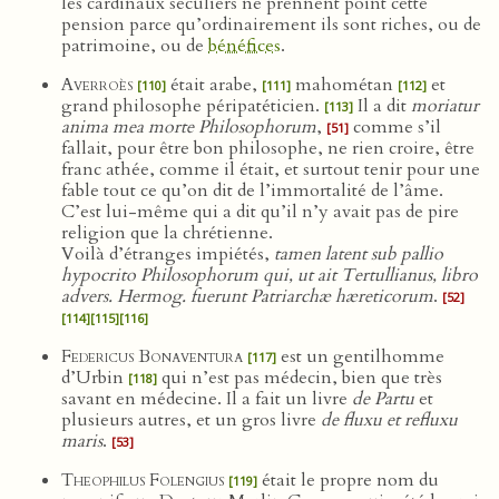
les cardinaux séculiers ne prennent point cette
pension parce qu’ordinairement ils sont riches, ou de
patrimoine, ou de
bénéfices
.
Averroès
était arabe,
mahométan
et
[110]
[111]
[112]
grand philosophe péripatéticien.
Il a dit
moriatur
[113]
anima mea morte Philosophorum
,
comme s’il
[51]
fallait, pour être bon philosophe, ne rien croire, être
franc athée, comme il était, et surtout tenir pour une
fable tout ce qu’on dit de l’immortalité de l’âme.
C’est lui-même qui a dit qu’il n’y avait pas de pire
religion que la chrétienne.
Voilà d’étranges impiétés,
tamen latent sub pallio
hypocrito Philosophorum qui, ut ait Tertullianus, libro
advers. Hermog. fuerunt Patriarchæ hæreticorum
.
[52]
[114]
[115]
[116]
Federicus Bonaventura
est un gentilhomme
[117]
d’Urbin
qui n’est pas médecin, bien que très
[118]
savant en médecine. Il a fait un livre
de Partu
et
plusieurs autres, et un gros livre
de fluxu et refluxu
maris
.
[53]
Theophilus Folengius
était le propre nom du
[119]