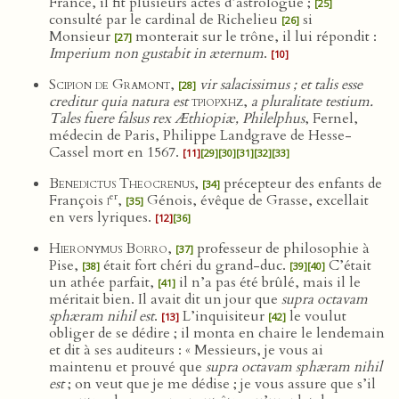
France, il fit plusieurs actes d’astrologue ;
[25]
consulté par le cardinal de Richelieu
si
[26]
Monsieur
monterait sur le trône, il lui répondit :
[27]
Imperium non gustabit in æternum
.
[10]
Scipion de Gramont
,
vir salacissimus ; et talis esse
[28]
creditur quia natura est
τριορχηζ
,
a pluralitate testium.
Tales fuere falsus rex Æthiopiæ, Philelphus
, Fernel,
médecin de Paris, Philippe Landgrave de Hesse-
Cassel mort en 1567.
[11]
[29]
[30]
[31]
[32]
[33]
Benedictus Theocrenus
,
précepteur des enfants de
[34]
er
François
i
,
Génois, évêque de Grasse, excellait
[35]
en vers lyriques.
[12]
[36]
Hieronymus Borro
,
professeur de philosophie à
[37]
Pise,
était fort chéri du grand-duc.
C’était
[38]
[39]
[40]
un athée parfait,
il n’a pas été brûlé, mais il le
[41]
méritait bien. Il avait dit un jour que
supra octavam
sphæram nihil est
.
L’inquisiteur
le voulut
[13]
[42]
obliger de se dédire ; il monta en chaire le lendemain
et dit à ses auditeurs : « Messieurs, je vous ai
maintenu et prouvé que
supra octavam sphæram nihil
est
; on veut que je me dédise ; je vous assure que s’il