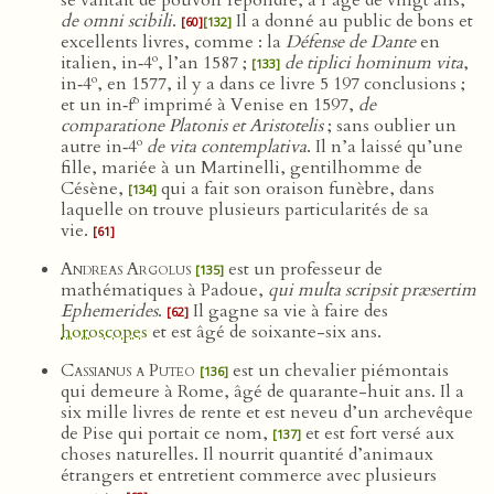
se vantait de pouvoir répondre, à l’âge de vingt ans,
de omni scibili
.
Il a donné au public de bons et
[60]
[132]
excellents livres, comme : la
Défense de Dante
en
o
italien, in‑4
, l’an 1587 ;
de tiplici hominum vita
,
[133]
o
in‑4
, en 1577, il y a dans ce livre 5 197 conclusions ;
o
et un in‑f
imprimé à Venise en 1597,
de
comparatione Platonis et Aristotelis
; sans oublier un
o
autre in‑4
de vita contemplativa
. Il n’a laissé qu’une
fille, mariée à un Martinelli, gentilhomme de
Césène,
qui a fait son oraison funèbre, dans
[134]
laquelle on trouve plusieurs particularités de sa
vie.
[61]
Andreas Argolus
est un professeur de
[135]
mathématiques à Padoue,
qui multa scripsit præsertim
Ephemerides
.
Il gagne sa vie à faire des
[62]
horoscopes
et est âgé de soixante-six ans.
Cassianus a Puteo
est un chevalier piémontais
[136]
qui demeure à Rome, âgé de quarante-huit ans. Il a
six mille livres de rente et est neveu d’un archevêque
de Pise qui portait ce nom,
et est fort versé aux
[137]
choses naturelles. Il nourrit quantité d’animaux
étrangers et entretient commerce avec plusieurs