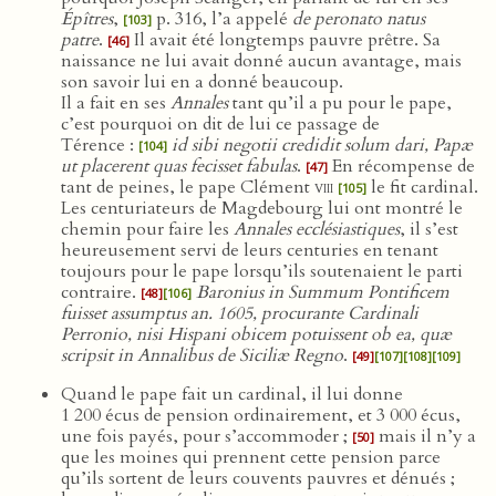
Épîtres
,
p. 316, l’a appelé
de peronato natus
[103]
patre
.
Il avait été longtemps pauvre prêtre. Sa
[46]
naissance ne lui avait donné aucun avantage, mais
son savoir lui en a donné beaucoup.
Il a fait en ses
Annales
tant qu’il a pu pour le pape,
c’est pourquoi on dit de lui ce passage de
Térence :
id sibi negotii credidit solum dari, Papæ
[104]
ut placerent quas fecisset fabulas
.
En récompense de
[47]
tant de peines, le pape Clément
viii
le fit cardinal.
[105]
Les centuriateurs de Magdebourg lui ont montré le
chemin pour faire les
Annales ecclésiastiques
, il s’est
heureusement servi de leurs centuries en tenant
toujours pour le pape lorsqu’ils soutenaient le parti
contraire.
Baronius in Summum Pontificem
[48]
[106]
fuisset assumptus an. 1605, procurante Cardinali
Perronio, nisi Hispani obicem potuissent ob ea, quæ
scripsit in Annalibus de Siciliæ Regno
.
[49]
[107]
[108]
[109]
Quand le pape fait un cardinal, il lui donne
1 200 écus de pension ordinairement, et 3 000 écus,
une fois payés, pour s’accommoder ;
mais il n’y a
[50]
que les moines qui prennent cette pension parce
qu’ils sortent de leurs couvents pauvres et dénués ;