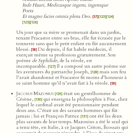
Inde Hauri, Medicusque ingens, ingensque
Poeta
Et magno facies omnia plena Deo
.
[57]
[123]
[124]
[125]
[126]
Un jour que sa mère se promenait dans un jardin,
tenant Fracastor entre ses bras, elle fut écrasée par le
tonnerre sans que le petit enfant en fût aucunement
blessé.
Du depuis, il fut habile médecin, il
[58]
exerçait même sa profession gratuitement. Son
poème
de Syphilide
, de la vérole, est
incomparable.
Il a composé un autre poème sur
[127]
les aventures du patriarche Joseph,
mais son feu
[128]
l’avait abandonné et Fracastor fit moins d’honneur à
ce saint homme qu’il n’avait fait à la vérole.
[59]
Jacobus Mazonius
était un gentilhomme de
[129]
Césène,
qui enseigna la philosophie à Pise, chez
[130]
lequel le cardinal avait été pensionnaire pendant
deux ans. C’était un des savants hommes qui fût
jamais : lui et François Patrice
ont été les deux
[131]
plus savants de leur temps. Mazonius a été le seul qui
a tenu tête, en Italie, à ce Jacques Criton, Écossais qui