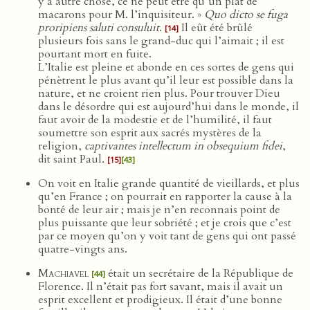
y a autre chose, ce ne peut être qu’un plat de
macarons pour M. l’inquisiteur. »
Quo dicto se fuga
proripiens saluti consuluit
.
Il eût été brûlé
[14]
plusieurs fois sans le grand-duc qui l’aimait ; il est
pourtant mort en fuite.
L’Italie est pleine et abonde en ces sortes de gens qui
pénètrent le plus avant qu’il leur est possible dans la
nature, et ne croient rien plus. Pour trouver Dieu
dans le désordre qui est aujourd’hui dans le monde, il
faut avoir de la modestie et de l’humilité, il faut
soumettre son esprit aux sacrés mystères de la
religion,
captivantes intellectum in obsequium fidei
,
dit saint Paul.
[15]
[43]
On voit en Italie grande quantité de vieillards, et plus
qu’en France ; on pourrait en rapporter la cause à la
bonté de leur air ; mais je n’en reconnais point de
plus puissante que leur sobriété ; et je crois que c’est
par ce moyen qu’on y voit tant de gens qui ont passé
quatre-vingts ans.
Machiavel
était un secrétaire de la République de
[44]
Florence. Il n’était pas fort savant, mais il avait un
esprit excellent et prodigieux. Il était d’une bonne