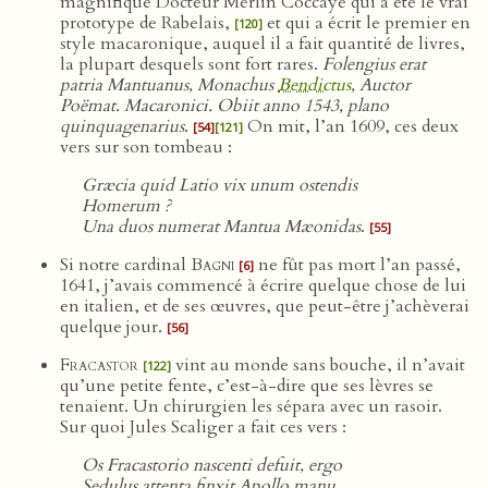
magnifique Docteur Merlin Coccaye qui a été le vrai
prototype de Rabelais,
et qui a écrit le premier en
[120]
style macaronique, auquel il a fait quantité de livres,
la plupart desquels sont fort rares.
Folengius erat
patria Mantuanus, Monachus
Bendictus
, Auctor
Poëmat. Macaronici. Obiit anno 1543, plano
quinquagenarius
.
On mit, l’an 1609, ces deux
[54]
[121]
vers sur son tombeau :
Græcia quid Latio vix unum ostendis
Homerum ?
Una duos numerat Mantua Mæonidas
.
[55]
Si notre cardinal
Bagni
ne fût pas mort l’an passé,
[6]
1641, j’avais commencé à écrire quelque chose de lui
en italien, et de ses œuvres, que peut-être j’achèverai
quelque jour.
[56]
Fracastor
vint au monde sans bouche, il n’avait
[122]
qu’une petite fente, c’est-à-dire que ses lèvres se
tenaient. Un chirurgien les sépara avec un rasoir.
Sur quoi Jules Scaliger a fait ces vers :
Os Fracastorio nascenti defuit, ergo
Sedulus attenta finxit Apollo manu.