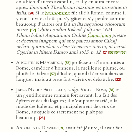
en a bien d’autres avant lui, et il y en aura encore
après.
Ejusmodi Theodorum maximus est proventus in
Italia
.
Si le
bonhomme
fût allé à Rome, comme il
[20]
y était invité, il eût pu s’y gâter et s’y perdre comme
beaucoup d’autres ont fait
in illa negotiosa otiosorum
matre.
Obiit Londini Kalend. Julij ann
. 1624.
[52]
Filium habuit Augustinum Ordine
Capucinum
pietate
et doctrina insignem qui ante paucos annos Calesij
nefario quorundam scelere Venenatus interiit, ut narrat
Ogerius in Itinere Danico anni 1635. p. 12
.
[21]
[53]
[54]
[55]
Augustinus Mascardus
,
professeur d’humanités à
[56]
Rome, camérier d’honneur, la meilleure plume, ou
plutôt le Balzac
d’Italie, quand il écrivait dans sa
[57]
langue ; mais au reste fort vicieux et débauché.
[22]
Janus Nycius Erythræus
,
vulgo
Victor Rossi
,
est
[58]
un gentilhomme romain fort savant. Il a fait des
épîtres et des dialogues ; il n’est point marié, à la
mode des Italiens, et principalement de ceux de
Rome, auxquels ce sacrement ne plaît pas
beaucoup.
[23]
Antonius de Dominis
avait été jésuite, il avait fait
[59]