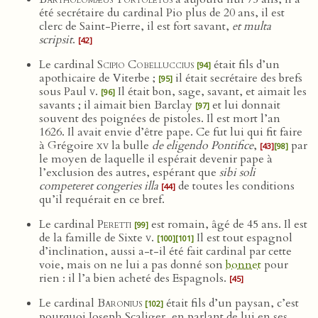
été secrétaire du cardinal Pio plus de 20 ans, il est
clerc de Saint-Pierre, il est fort savant,
et multa
scripsit
.
[42]
Le cardinal
Scipio Cobelluccius
était fils d’un
[94]
apothicaire de Viterbe ;
il était secrétaire des brefs
[95]
sous Paul
v
.
Il était bon, sage, savant, et aimait les
[96]
savants ; il aimait bien Barclay
et lui donnait
[97]
souvent des poignées de pistoles. Il est mort l’an
1626. Il avait envie d’être pape. Ce fut lui qui fit faire
à Grégoire
xv
la bulle
de eligendo Pontifice
,
par
[43]
[98]
le moyen de laquelle il espérait devenir pape à
l’exclusion des autres, espérant que
sibi soli
competeret congeries illa
de toutes les conditions
[44]
qu’il requérait en ce bref.
Le cardinal
Peretti
est romain, âgé de 45 ans. Il est
[99]
de la famille de Sixte
v
.
Il est tout espagnol
[100]
[101]
d’inclination, aussi a-t-il été fait cardinal par cette
voie, mais on ne lui a pas donné son
bonnet
pour
rien : il l’a bien acheté des Espagnols.
[45]
Le cardinal
Baronius
était fils d’un paysan, c’est
[102]
pourquoi Joseph Scaliger, en parlant de lui en ses