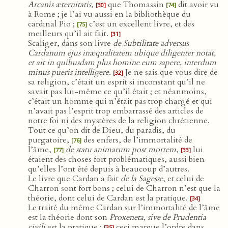
Arcanis æternitatis
,
que Thomassin
dit avoir vu
[30]
[74]
à Rome ; je l’ai vu aussi en la bibliothèque du
cardinal Pio ;
c’est un excellent livre, et des
[75]
meilleurs qu’il ait fait.
[31]
Scaliger, dans son livre
de Subtilitate adversus
Cardanum ejus inæqualitatem ubique diligenter notat,
et ait in quibusdam plus homine eum sapere, interdum
minus pueris intelligere
.
Je ne sais que vous dire de
[32]
sa religion, c’était un esprit si inconstant qu’il ne
savait pas lui-même ce qu’il était ; et néanmoins,
c’était un homme qui n’était pas trop chargé et qui
n’avait pas l’esprit trop embarrassé des articles de
notre foi ni des mystères de la religion chrétienne.
Tout ce qu’on dit de Dieu, du paradis, du
purgatoire,
des enfers, de l’immortalité de
[76]
l’âme,
de statu animarum post mortem
,
lui
[77]
[33]
étaient des choses fort problématiques, aussi bien
qu’elles l’ont été depuis à beaucoup d’autres.
Le livre que Cardan a fait
de la Sagesse
, et celui de
Charron sont fort bons ; celui de Charron n’est que la
théorie, dont celui de Cardan est la pratique.
[34]
Le traité du même Cardan sur l’immortalité de l’âme
est la théorie dont son
Proxeneta, sive de Prudentia
civili
est la pratique ;
ceci marque l’ordre dans
[35]