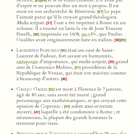
neveux,
et le fit enfin cardinal. Il n’avait pas
[85]
[86]
d’esprit et ne pouvait dire un mot à propos. Il est
mort en son archevêché de Bénévent.
Le pape
[87]
l’aimait parce qu’il le croyait grand théologien.
Multa scripsit
.
Tout a été imprimé à Rome en un
[37]
volume. Il a tourné en latin la vie de Jean Vincent
o
Pinelli,
imprimée en 1608,
in‑<4
>, que Paulus
[88]
Gualdus avait originairement faite en italien.
[38]
[89]
Laurentius Pignorius
était un curé de Saint-
[90]
Laurent de Padoue, fort savant en humanités,
antiquaire
d’importance,
qui multa scripsit
,
grand
[39]
ami de Domenico Molino,
provéditeur de la
[91]
République de Venise, qui était son mécène comme
à beaucoup d’autres.
[40]
Galileo Galilei
est mort à Florence le 7 janvier,
[92]
âgé de 80 ans, sans avoir été marié ; grand
personnage aux mathématiques, et qui croyait cette
opinion de Copernic :
solem stare et terram
[93]
moveri
,
laquelle a été condamnée à Rome ; et
[41]
néanmoins, la plupart des grands hommes la
tiennent pour vraie.
Bartholomæus Tortoletus
a aujourd’hui 75 ans, il a