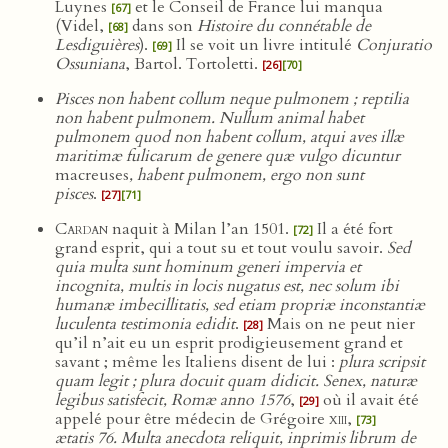
Luynes
et le Conseil de France lui manqua
[67]
(Videl,
dans son
Histoire du connétable de
[68]
Lesdiguières
).
Il se voit un livre intitulé
Conjuratio
[69]
Ossuniana
, Bartol. Tortoletti.
[26]
[70]
Pisces non habent collum neque pulmonem ; reptilia
non habent pulmonem. Nullum animal habet
pulmonem quod non habent collum, atqui aves illæ
maritimæ fulicarum de genere quæ vulgo dicuntur
macreuses
, habent pulmonem, ergo non sunt
pisces
.
[27]
[71]
Cardan
naquit à Milan l’an 1501.
Il a été fort
[72]
grand esprit, qui a tout su et tout voulu savoir.
Sed
quia multa sunt hominum generi impervia et
incognita, multis in locis nugatus est, nec solum ibi
humanæ imbecillitatis, sed etiam propriæ inconstantiæ
luculenta testimonia edidit
.
Mais on ne peut nier
[28]
qu’il n’ait eu un esprit prodigieusement grand et
savant ; même les Italiens disent de lui :
plura scripsit
quam legit ; plura docuit quam didicit. Senex, naturæ
legibus satisfecit, Romæ anno 1576
,
où il avait été
[29]
appelé pour être médecin de Grégoire
xiii
,
[73]
ætatis 76. Multa anecdota reliquit, inprimis librum de