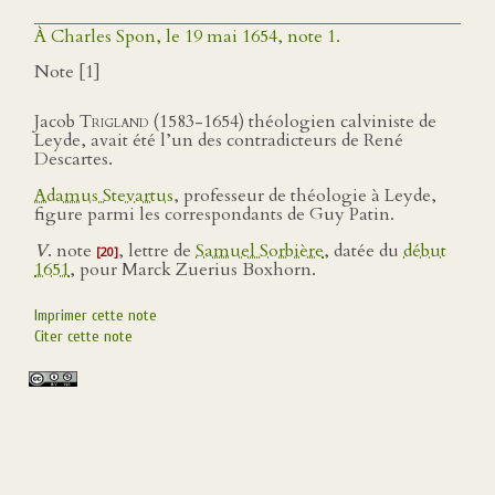
À Charles Spon, le 19 mai 1654, note 1.
Note [1]
Jacob
Trigland
(1583-1654) théologien calviniste de
Leyde, avait été l’un des contradicteurs de René
Descartes.
Adamus Stevartus
, professeur de théologie à Leyde,
figure parmi les correspondants de Guy Patin.
V
. note
, lettre de
Samuel Sorbière
, datée du
début
[20]
1651
, pour Marck Zuerius Boxhorn.
Imprimer cette note
Citer cette note