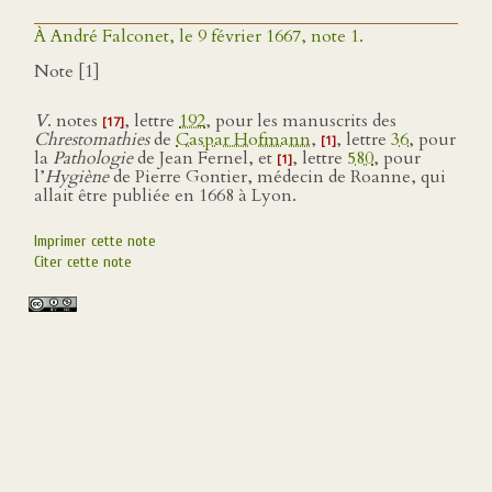
À André Falconet, le 9 février 1667, note 1.
Note [1]
V
. notes
, lettre
192
, pour les manuscrits des
[17]
Chrestomathies
de
Caspar Hofmann
,
, lettre
36
, pour
[1]
la
Pathologie
de Jean Fernel, et
, lettre
580
, pour
[1]
l’
Hygiène
de Pierre Gontier, médecin de Roanne, qui
allait être publiée en 1668 à Lyon.
Imprimer cette note
Citer cette note