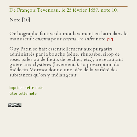
De François Teveneau, le 25 février 1657, note 10.
Note [10]
Orthographe fautive du mot lavement en latin dans le
manuscrit :
enæma
pour
enema
;
v. infra
note
.
[17]
Guy Patin se fiait essentiellement aux purgatifs
administrés par la bouche (séné, rhubarbe, sirop de
roses pâles ou de fleurs de pêcher, etc.), ne recourant
guère aux clystères (lavements). La prescription du
médecin Mormot donne une idée de la variété des
substances qu’on y mélangeait.
Imprimer cette note
Citer cette note