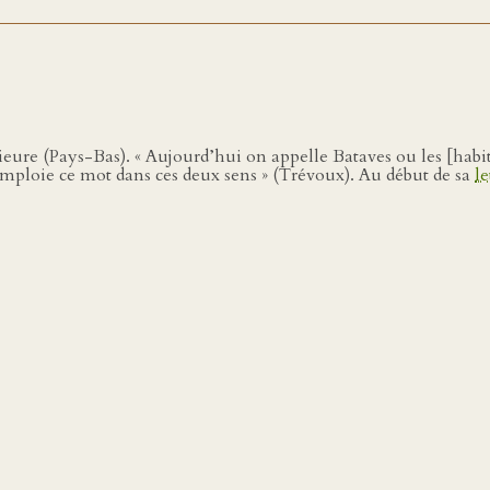
eure (Pays-Bas). « Aujourd’hui on appelle Bataves ou les [habi
 emploie ce mot dans ces deux sens » (Trévoux). Au début de sa
l