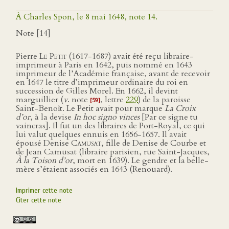
À Charles Spon, le 8 mai 1648, note 14.
Note [14]
Pierre
Le Petit
(1617-1687) avait été reçu libraire-
imprimeur à Paris en 1642, puis nommé en 1643
imprimeur de l’Académie française, avant de recevoir
en 1647 le titre d’imprimeur ordinaire du roi en
succession de Gilles Morel. En 1662, il devint
marguillier (
v
. note
, lettre
229
) de la paroisse
[59]
Saint-Benoît. Le Petit avait pour marque
La Croix
d’or
, à la devise
In hoc signo vinces
[Par ce signe tu
vaincras]. Il fut un des libraires de Port-Royal, ce qui
lui valut quelques ennuis en 1656-1657. Il avait
épousé Denise
Camusat
, fille de Denise de Courbe et
de Jean Camusat (libraire parisien, rue Saint-Jacques,
À la Toison d’or
, mort en 1639). Le gendre et la belle-
mère s’étaient associés en 1643 (Renouard).
Imprimer cette note
Citer cette note