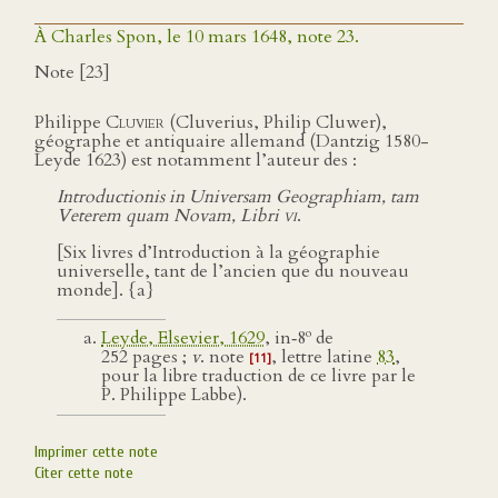
À Charles Spon, le 10 mars 1648, note 23.
Note [23]
Philippe
Cluvier
(Cluverius, Philip Cluwer),
géographe et antiquaire allemand (Dantzig 1580-
Leyde 1623) est notamment l’auteur des :
Introductionis in Universam Geographiam, tam
Veterem quam Novam, Libri
vi
.
[Six livres d’Introduction à la géographie
universelle, tant de l’ancien que du nouveau
monde]. {a}
o
Leyde, Elsevier, 1629
, in‑8
de
252 pages ;
v
. note
, lettre latine
83
,
[11]
pour la libre traduction de ce livre par le
P. Philippe Labbe).
Imprimer cette note
Citer cette note