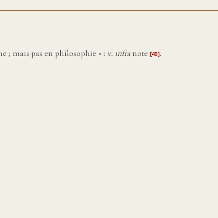
e ; mais pas en philosophie » :
v. infra
note
.
[49]