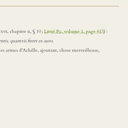
e
xvii
, chapitre
iii
, § 10 ;
Littré
Pli
, volume 1, page 613
) :
tis, quamvis fieret ex auro
.
r les armes d’Achille, ajoutant, chose merveilleuse,