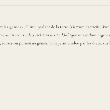
 les génies » ; Pline, parlant de la terre (
Histoire naturelle
, livr
rus in armis a deo caelatam dixit addiditque miraculum nigrescen
e,
source où puisent les génies
, la dépeint ciselée par les dieux su