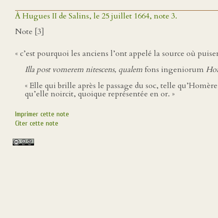
À Hugues II de Salins, le 25 juillet 1664, note 3.
Note [3]
« c’est pourquoi les anciens l’ont appelé la source où puisent
Illa post vomerem nitescens, qualem
fons ingeniorum
Home
« Elle qui brille après le passage du soc, telle qu’Homèr
qu’elle noircit, quoique représentée en or. »
Imprimer cette note
Citer cette note