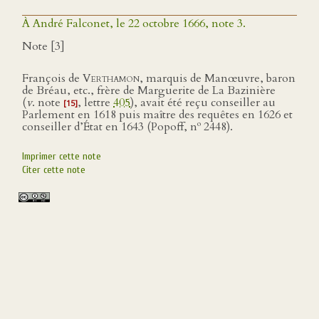
À André Falconet, le 22 octobre 1666, note 3.
Note [3]
François de
Verthamon
, marquis de Manœuvre, baron
de Bréau, etc., frère de Marguerite de La Bazinière
(
v
. note
, lettre
405
), avait été reçu conseiller au
[15]
Parlement en 1618 puis maître des requêtes en 1626 et
o
conseiller d’État en 1643 (Popoff, n
2448).
Imprimer cette note
Citer cette note