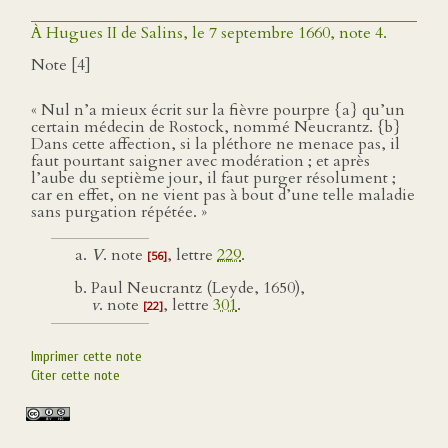
À Hugues II de Salins, le 7 septembre 1660, note 4.
Note [4]
« Nul n’a mieux écrit sur la fièvre pourpre {a} qu’un
certain médecin de Rostock, nommé Neucrantz. {b}
Dans cette affection, si la pléthore ne menace pas, il
faut pourtant saigner avec modération ; et après
l’aube du septième jour, il faut purger résolument ;
car en effet, on ne vient pas à bout d’une telle maladie
sans purgation répétée. »
V
. note
, lettre
229
.
[56]
Paul Neucrantz (Leyde, 1650),
v
. note
, lettre
301
.
[22]
Imprimer cette note
Citer cette note