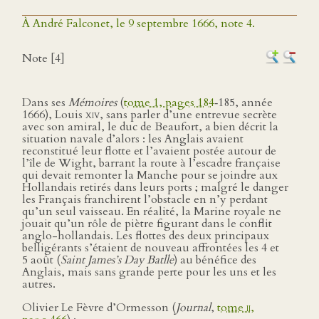
À André Falconet, le 9 septembre 1666, note 4.
Note [4]
Dans ses
Mémoires
(
tome 1, pages 184
‑185, année
1666), Louis
xiv
, sans parler d’une entrevue secrète
avec son amiral, le duc de Beaufort, a bien décrit la
situation navale d’alors : les Anglais avaient
reconstitué leur flotte et l’avaient postée autour de
l’île de Wight, barrant la route à l’escadre française
qui devait remonter la Manche pour se joindre aux
Hollandais retirés dans leurs ports ; malgré le danger
les Français franchirent l’obstacle en n’y perdant
qu’un seul vaisseau. En réalité, la Marine royale ne
jouait qu’un rôle de piètre figurant dans le conflit
anglo-hollandais. Les flottes des deux principaux
belligérants s’étaient de nouveau affrontées les 4 et
5 août (
Saint James’s Day Batlle
) au bénéfice des
Anglais, mais sans grande perte pour les uns et les
autres.
Olivier Le Fèvre d’Ormesson (
Journal
,
tome
ii
,