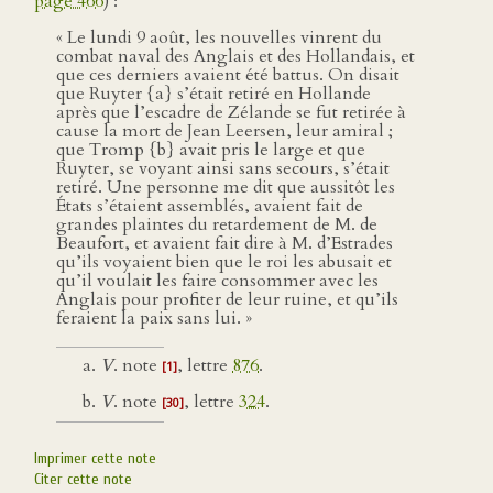
page 466
) :
« Le lundi 9 août, les nouvelles vinrent du
combat naval des Anglais et des Hollandais, et
que ces derniers avaient été battus. On disait
que Ruyter {a} s’était retiré en Hollande
après que l’escadre de Zélande se fut retirée à
cause la mort de Jean Leersen, leur amiral ;
que Tromp {b} avait pris le large et que
Ruyter, se voyant ainsi sans secours, s’était
retiré. Une personne me dit que aussitôt les
États s’étaient assemblés, avaient fait de
grandes plaintes du retardement de M. de
Beaufort, et avaient fait dire à M. d’Estrades
qu’ils voyaient bien que le roi les abusait et
qu’il voulait les faire consommer avec les
Anglais pour profiter de leur ruine, et qu’ils
feraient la paix sans lui. »
V
. note
, lettre
876
.
[1]
V
. note
, lettre
324
.
[30]
Imprimer cette note
Citer cette note