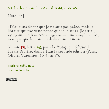
À Charles Spon, le 29 avril 1644, note 45.
Note [45]
« D’aucuns disent que je ne suis pas poète, mais le
libraire qui me vend pense que je le suis » (Martial,
Épigrammes
, livre
xiv
, épigramme 194 complète ; n’y
manque que le nom du dédicataire, Lucain).
V
. note
, lettre
49
, pour la
Pratique médicale
de
[5]
Lazare Rivière, dont c’était la seconde édition (Paris,
o
Olivier Varennes, 1644, in‑8
).
Imprimer cette note
Citer cette note