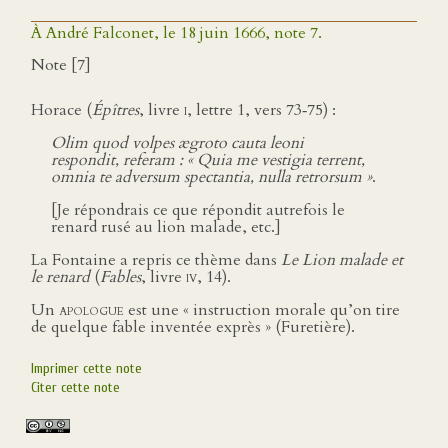
À André Falconet, le 18 juin 1666, note 7.
Note [7]
Horace (
Épîtres
, livre
i
, lettre 1, vers 73‑75) :
Olim quod volpes ægroto cauta leoni
respondit, referam : « Quia me vestigia terrent,
omnia te adversum spectantia, nulla retrorsum »
.
[Je répondrais ce que répondit autrefois le
renard rusé au lion malade, etc.]
La Fontaine a repris ce thème dans
Le Lion malade et
le renard
(
Fables
, livre
iv
, 14).
Un
apologue
est une « instruction morale qu’on tire
de quelque fable inventée exprès » (Furetière).
Imprimer cette note
Citer cette note