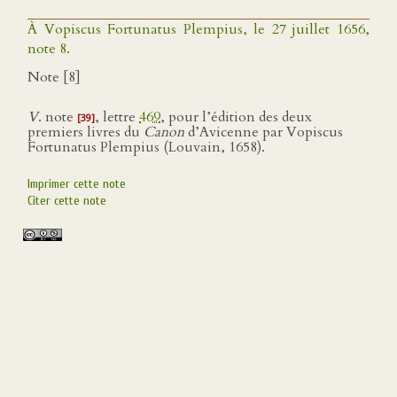
À Vopiscus Fortunatus Plempius, le 27 juillet 1656,
note 8.
Note [8]
V
. note
, lettre
469
, pour l’édition des deux
[39]
premiers livres du
Canon
d’Avicenne par Vopiscus
Fortunatus Plempius (Louvain, 1658).
Imprimer cette note
Citer cette note