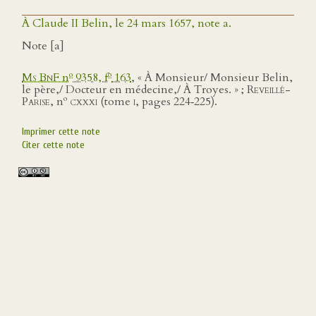
À Claude II Belin, le 24 mars 1657, note a.
Note [a]
o
o
Ms BnF
n
9358, f
163
, « À Monsieur/ Monsieur Belin,
le père,/ Docteur en médecine,/ À Troyes. » ;
Reveillé-
o
Parise
, n
cxxxi
(tome
i
, pages 224‑225).
Imprimer cette note
Citer cette note