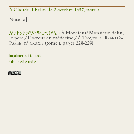
À Claude II Belin, le 2 octobre 1657, note a.
Note [a]
o
o
Ms BnF
n
9358, f
166
, « À Monsieur/ Monsieur Belin,
le père,/ Docteur en médecine,/ À Troyes. » ;
Reveillé-
o
Parise
, n
cxxxiv
(tome
i
, pages 228‑229).
Imprimer cette note
Citer cette note