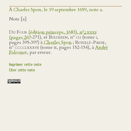
À Charles Spon, le 19 septembre 1659, note a.
Note [a]
o
Du Four
(édition princeps, 1683), n
lxxxii
o
(pages 267
‑271), et
Bulderen
, n
cli
(tome
i
,
pages 395‑397) à
Charles Spon
;
Reveillé-Parise
,
o
n
cccclxxxvii
(tome
iii
, pages 152‑154), à
André
Falconet
, par erreur.
Imprimer cette note
Citer cette note