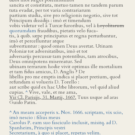
duos illos Reges potentissimos
sancita et constituta, metuo tamen ne tandem parum
tuta evadat, per tot varia contrariarum
partium studia, sive pro religionis negotio, sive tot
Principum dissidijs : imò et timendum
vobis videtur vel à Turcæ furoribus, vel à
Loyolitarum
quorumdam
fraudibus, pietatis velo fuca-
tis, à quib. sæpe principatus et regna perturbantur,
imò et percelluntur atque
subvertuntur : quod omen Deus avertat. Utinam
Poloniæ tot adversitatibus, imò et tot
adversarijs percussæ tam potentibus, tam atrocibus,
Deus omnipotens misereatur. Sed
ubinam terrarum hodie vivit optimus ille mortalium
et tam fidus amicus, D. Anglis ? De
libellis pro me emptis indica si placet pretium, quod
refundam si volueris D. Torello :
aut scribe quid ex hac Urbe librorum, vel quid aliud
cupias.
^
Vive, vale, et me ama,
Vir Cl. Parisijs, 31. Martij, 1667.
Tuus usque ad aras
Guido Patin.
^ An meam acceperis x. Nov. 1666. scriptam, vix scio,
imò nescio : filius meus
Carolus P. eam suo fasciculo inclusit, misitq. ad D.
Spanheim, Principis vestri
Secretarium, à quo si placet, repetas velim.