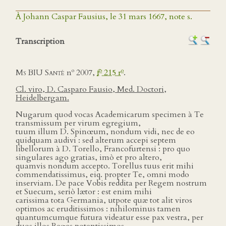
À Johann Caspar Fausius, le 31 mars 1667, note s.
Transcription
o
o
o
Ms BIU Santé
n
2007,
f
215 r
.
Cl. viro, D. Casparo Fausio, Med. Doctori,
Heidelbergam.
Nugarum quod vocas Academicarum specimen à Te
transmissum per virum egregium,
tuum illum D. Spinœum, nondum vidi, nec de eo
quidquam audivi : sed alterum accepi septem
libellorum à D. Torello, Francofurtensi : pro quo
singulares ago gratias, imò et pro altero,
quamvis nondum accepto. Torellus tuus erit mihi
commendatissimus, eiq. propter Te, omni modo
inserviam. De pace Vobis reddita per Regem nostrum
et Suecum, seriò lætor : est enim mihi
carissima tota Germania, utpote quæ tot alit viros
optimos ac eruditissimos : nihilominus tamen
quantumcumque futura videatur esse pax vestra, per