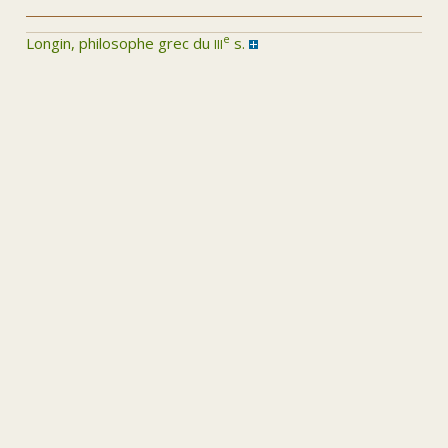
iii
e
Longin, philosophe grec du
s.