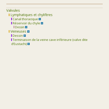
Valvules
Lymphatiques et chylifères
Canal thoracique
Réservoir du chyle
Dessin
Veineuses
Dessin
Terminaison de la veine cave inférieure (valve dite
d’Eustachi)